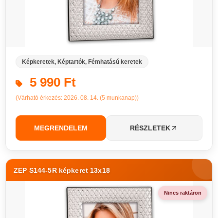
Képkeretek, Képtartók, Fémhatású keretek
5 990 Ft
(Várható érkezés: 2026. 08. 14. (5 munkanap))
MEGRENDELEM
RÉSZLETEK
ZEP S144-5R képkeret 13x18
Nincs raktáron