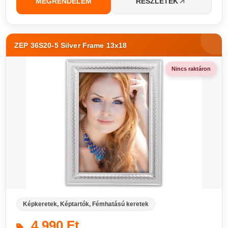
MEGRENDELEM
RÉSZLETEK
ZEP 36S20-5 Silver Frame 13x18
Nincs raktáron
Képkeretek, Képtartók, Fémhatású keretek
4 990 Ft