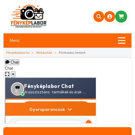
Menü
Fényképlabor.hu
»
Webáruház
»
Fémhatású keretek
Chat
Chat
✕