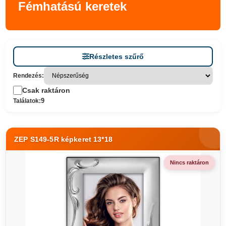
Fémhatású keretek
Részletes szűrő
Rendezés:
Csak raktáron
9
Találatok:
ZEP S149-5R képkeret 13*18
Nincs raktáron