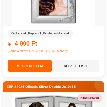
Képkeretek, Képtartók, Fémhatású keretek
4 990 Ft
(Várható érkezés: 2026. 08. 14. (5 munkanap))
MEGRENDELEM
RÉSZLETEK
ZEP S4024 Olimpia Silver Double 2x10x15
Nincs raktáron