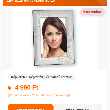
ZEP S128-8R képkeret 20*25
Nincs raktáron
Képkeretek, Képtartók, Fémhatású keretek
4 990 Ft
(Várható érkezés: 2026. 08. 14. (5 munkanap))