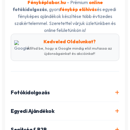
Fényképlabor.hu
– Prémium
online
, gyors
és egyedi
fotókidolgozás
fénykép előhívás
fényképes ajándékok készítése több évtizedes
szakértelemmel. Szeretettel várjuk üzletünkben és
online felületünkön is!
Kedveled Oldalunkat?
Állítsd be, hogy a Google mindig elöl mutassa az
újdonságainkat és akcióinkat!
Fotókidolgozás
Online fotókidolgozás csomagok
Egyedi Ajándékok
Minőségi fénykép előhívás
Egyedi Fotókönyv
Segítség & B2B