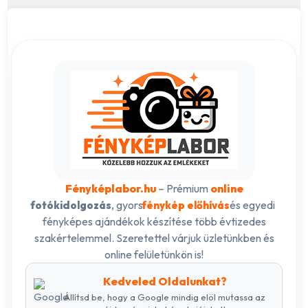
Fényképlabor.hu
– Prémium
online
, gyors
és egyedi
fotókidolgozás
fénykép előhívás
fényképes ajándékok készítése több évtizedes
szakértelemmel. Szeretettel várjuk üzletünkben és
online felületünkön is!
Kedveled Oldalunkat?
Állítsd be, hogy a Google mindig elöl mutassa az