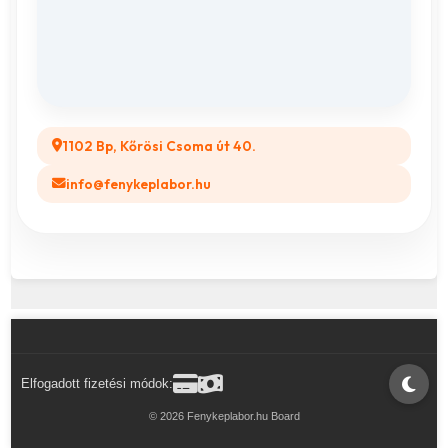
Összes ajándéktárgy
GYIK
Legyél a Partnerünk! (B2B)
1102 Bp, Kőrösi Csoma út 40.
info@fenykeplabor.hu
Elfogadott fizetési módok:
© 2026 Fenykeplabor.hu Board