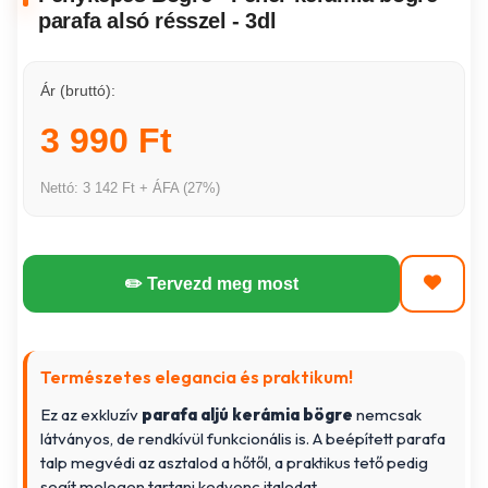
parafa alsó résszel - 3dl
Ár (bruttó):
3 990 Ft
Nettó: 3 142 Ft + ÁFA (27%)
✏️ Tervezd meg most
Természetes elegancia és praktikum!
Ez az exkluzív
parafa aljú kerámia bögre
nemcsak
látványos, de rendkívül funkcionális is. A beépített parafa
talp megvédi az asztalod a hőtől, a praktikus tető pedig
segít melegen tartani kedvenc italodat.