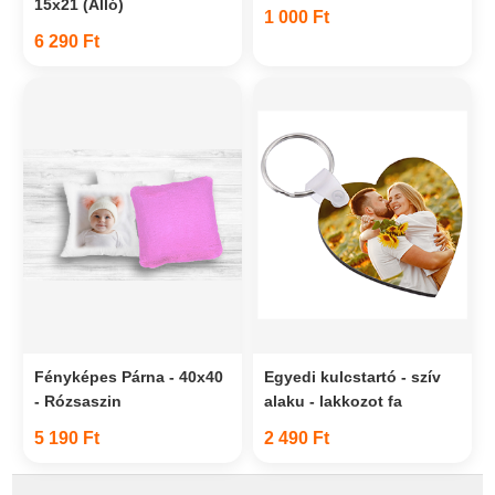
15x21 (Álló)
1 000 Ft
6 290 Ft
Fényképes Párna - 40x40
Egyedi kulcstartó - szív
- Rózsaszin
alaku - lakkozot fa
5 190 Ft
2 490 Ft