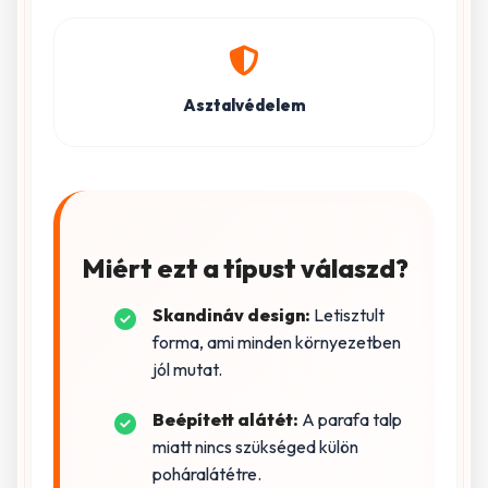
Asztalvédelem
Miért ezt a típust válaszd?
Skandináv design:
Letisztult
forma, ami minden környezetben
jól mutat.
Beépített alátét:
A parafa talp
miatt nincs szükséged külön
poháralátétre.