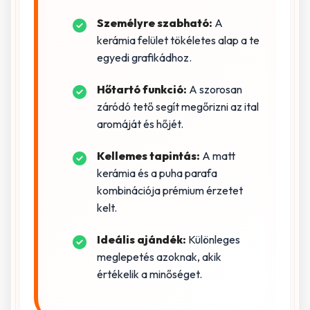
Személyre szabható:
A
kerámia felület tökéletes alap a te
egyedi grafikádhoz.
Hőtartó funkció:
A szorosan
záródó tető segít megőrizni az ital
aromáját és hőjét.
Kellemes tapintás:
A matt
kerámia és a puha parafa
kombinációja prémium érzetet
kelt.
Ideális ajándék:
Különleges
meglepetés azoknak, akik
értékelik a minőséget.