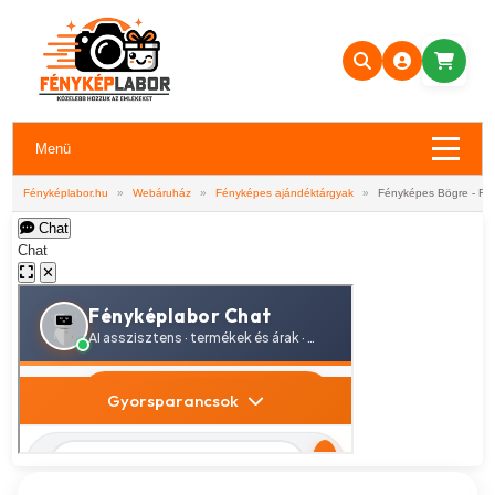
Menü
Fényképlabor.hu
»
Webáruház
»
Fényképes ajándéktárgyak
»
Fényképes Bögre - Fehé
Chat
Chat
✕