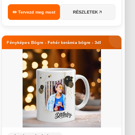
✏️ Tervezd meg most
RÉSZLETEK
Fényképes Bögre - Fehér kerámia bögre - 3dl