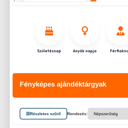
Születésnap
Anyák napja
Férfiakn
Fényképes ajándéktárgyak
Részletes szűrő
Rendezés: