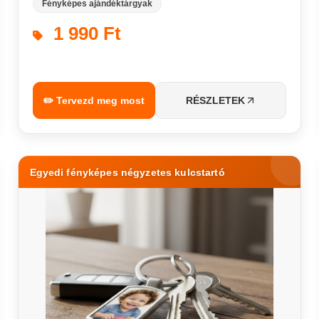
Fényképes ajándéktárgyak
1 990 Ft
✏️ Tervezd meg most
RÉSZLETEK
Egyedi fényképes négyzetes kulcstartó