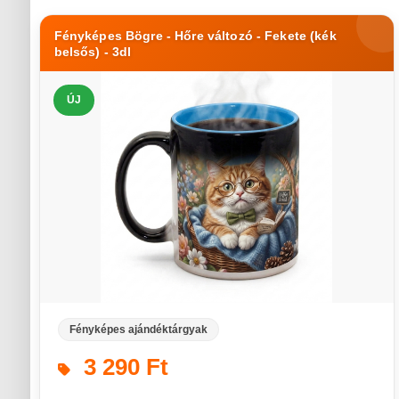
Fényképes Bögre - Hőre változó - Fekete (kék
belsős) - 3dl
ÚJ
Fényképes ajándéktárgyak
3 290 Ft