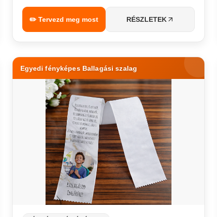
✏️ Tervezd meg most
RÉSZLETEK
Egyedi fényképes Ballagási szalag