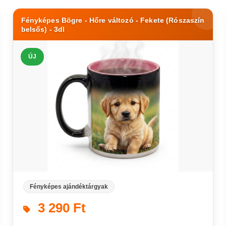
Fényképes Bögre - Hőre változó - Fekete (Rószaszín
belsős) - 3dl
ÚJ
Fényképes ajándéktárgyak
3 290 Ft