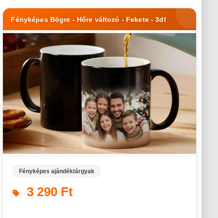
Fényképes Bögre - Hőre változó - Fekete - 3dl
Fényképes ajándéktárgyak
3 290 Ft