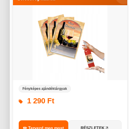
Fényképes ajándéktárgyak
1 290 Ft
✏️ Tervezd meg most
RÉSZLETEK