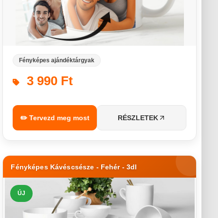
Fényképes ajándéktárgyak
3 990 Ft
✏️ Tervezd meg most
RÉSZLETEK
Fényképes Kávéscsésze - Fehér - 3dl
ÚJ