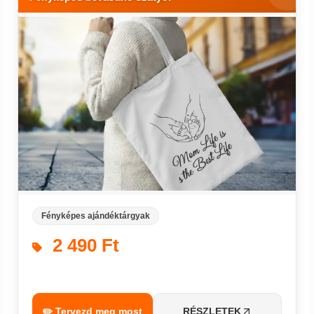
Fényképes ajándéktárgyak
2 490 Ft
✏️ Tervezd meg most
RÉSZLETEK