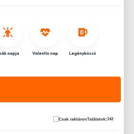
pák napja
Valentin nap
Legénybúcsú
Csak raktáron
Találatok:
142