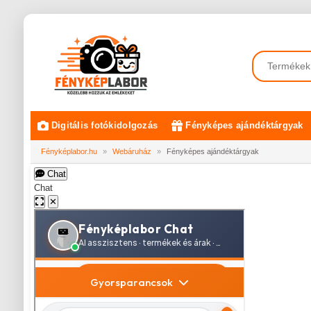
Digitális fotókidolgozás
Fényképes ajándéktárgyak
Fényképlabor.hu
»
Webáruház
»
Fényképes ajándéktárgyak
Chat
Chat
✕