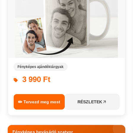
Fényképes ajándéktárgyak
3 990 Ft
✏️ Tervezd meg most
RÉSZLETEK
Fényképes bevásárló szatyor