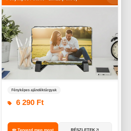
Fényképes ajándéktárgyak
6 290 Ft
✏️ Tervezd meg most
RÉSZLETEK