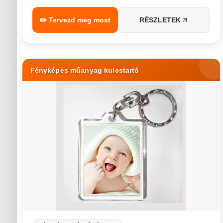
✏️ Tervezd meg most
RÉSZLETEK
Fényképes műanyag kulcstartó