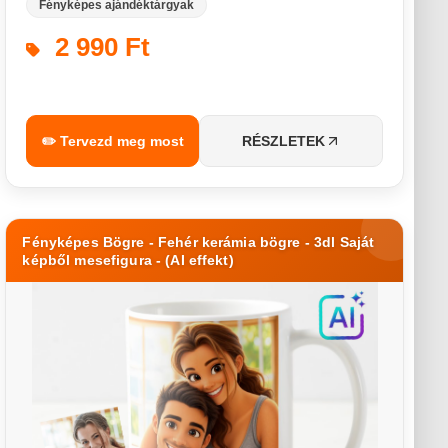
Fényképes ajándéktárgyak
2 990 Ft
✏️ Tervezd meg most
RÉSZLETEK
Fényképes Bögre - Fehér kerámia bögre - 3dl Saját
képből mesefigura - (AI effekt)