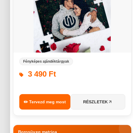
Fényképes ajándéktárgyak
3 490 Ft
✏️ Tervezd meg most
RÉSZLETEK
Borosüveg matrica