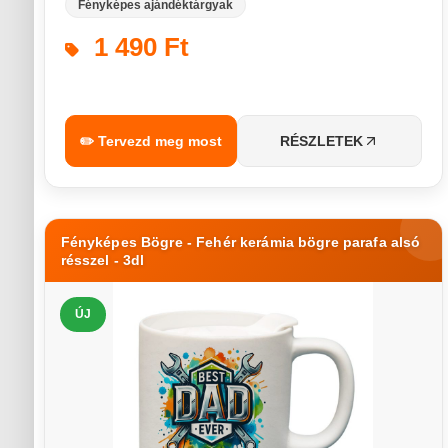
Fényképes ajándéktárgyak
1 490 Ft
✏️ Tervezd meg most
RÉSZLETEK
Fényképes Bögre - Fehér kerámia bögre parafa alsó
résszel - 3dl
ÚJ