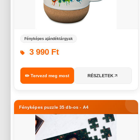
Fényképes ajándéktárgyak
3 990 Ft
✏️ Tervezd meg most
RÉSZLETEK
Fényképes puzzle 35 db-os - A4