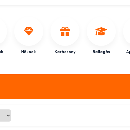
ak
Nőknek
Karácsony
Ballagás
A