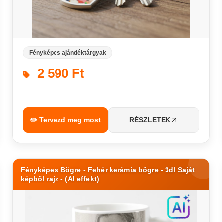
Fényképes ajándéktárgyak
2 590 Ft
✏️ Tervezd meg most
RÉSZLETEK
Fényképes Bögre - Fehér kerámia bögre - 3dl Saját
képből rajz - (AI effekt)