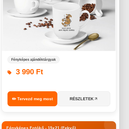
Fényképes ajándéktárgyak
3 990 Ft
✏️ Tervezd meg most
RÉSZLETEK
Fényképes Fotókő - 15x21 (Fekvő)