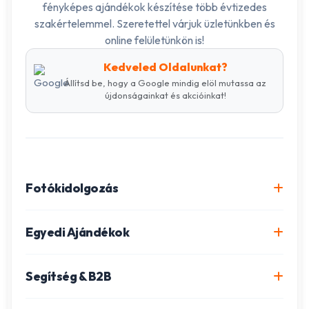
fényképes ajándékok készítése több évtizedes
szakértelemmel. Szeretettel várjuk üzletünkben és
online felületünkön is!
Kedveled Oldalunkat?
Állítsd be, hogy a Google mindig elöl mutassa az
újdonságainkat és akcióinkat!
Fotókidolgozás
Online fotókidolgozás csomagok
Egyedi Ajándékok
Minőségi fénykép előhívás
Egyedi Fotókönyv
Segítség & B2B
Igazolványkép készítés
Fotómozaik készítés
Szállítás és Fizetés