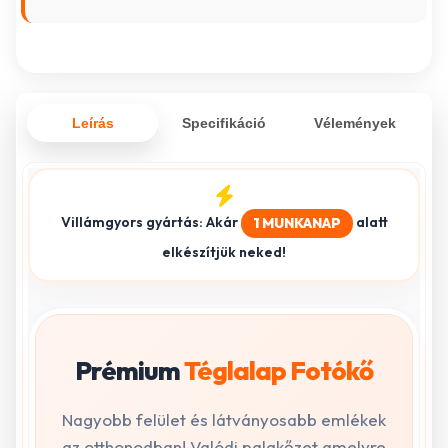
Leírás
Specifikáció
Vélemények
Villámgyors gyártás: Akár
alatt
1 MUNKANAP
elkészítjük neked!
Prémium
Téglalap Fotókő
Nagyobb felület és látványosabb emlékek
az otthonodban! Valódi palakőzet amelyre