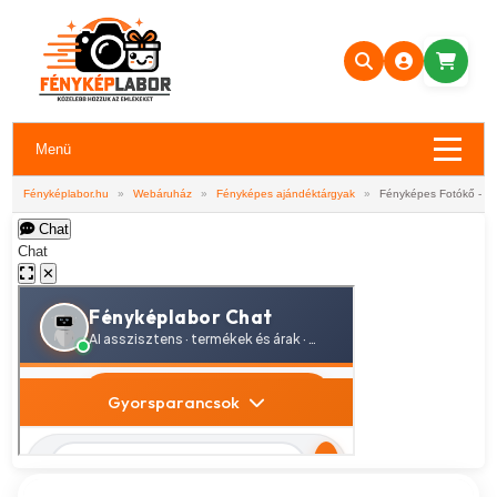
Menü
Fényképlabor.hu
»
Webáruház
»
Fényképes ajándéktárgyak
»
Fényképes Fotókő - 15
Chat
Chat
✕