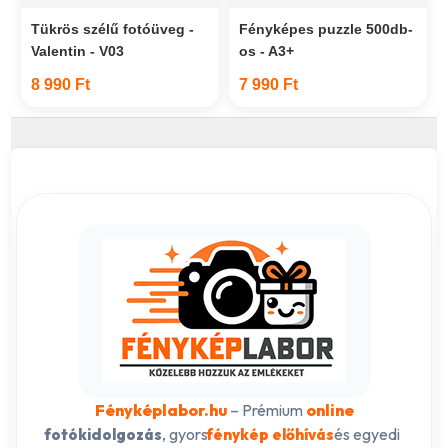
Tükrös szélű fotóüveg -
Fényképes puzzle 500db-
Valentin - V03
os - A3+
8 990 Ft
7 990 Ft
Fényképlabor.hu
– Prémium
online
, gyors
és egyedi
fotókidolgozás
fénykép előhívás