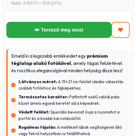
Nettó: 4 953 Ft + ÁFA (27%)
✏️ Tervezd meg most
Emeld ki a legszebb emlékeidet egy
prémium
téglalap alakú fotókővel
, amely tágas felületével
és rusztikus eleganciájával minden helyiség dísze lesz!
Látványos méret:
A 15×21 cm felület ideális választás
családi fotókhoz és tájképekhez.
Természetes karakter:
Pattintott szélű valódi pala
kőzet amely egyedi keretet ad a képednek.
Védett felület:
Speciális bevonat óvja a nyomatot a
portól és a kisebb karcolásoktól.
Rugalmas tájolás:
A mellékelt lábak segítségével álló
vagy fekvő helyzetben is felállíthatod.