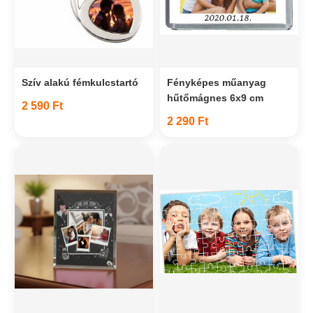
Szív alakú fémkulcstartó
Fényképes műanyag
hűtőmágnes 6x9 cm
2 590 Ft
2 290 Ft