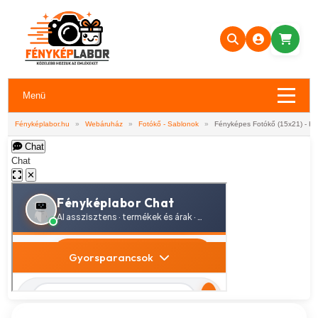
Menü
Fényképlabor.hu
»
Webáruház
»
Fotókő - Sablonok
»
Fényképes Fotókő (15x21) - Ka
Chat
Chat
✕