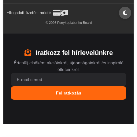
Elfogadott fizetési módok:
© 2026 Fenykeplabor.hu Board
Iratkozz fel hírlevelünkre
Értesülj elsőként akcióinkról, újdonságainkról és inspiráló
ötleteinkről.
Feliratkozás