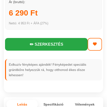
Ár (bruttó):
6 290 Ft
Nettó: 4 953 Ft + ÁFA (27%)
✏️ SZERKESZTÉS
Exlkuzív fényképes ajándék! Fényképedet speciális
gránitkőre helyezzük rá, hogy otthonod ékes dísze
lehessen!
Leírás
Specifikáció
Vélemények