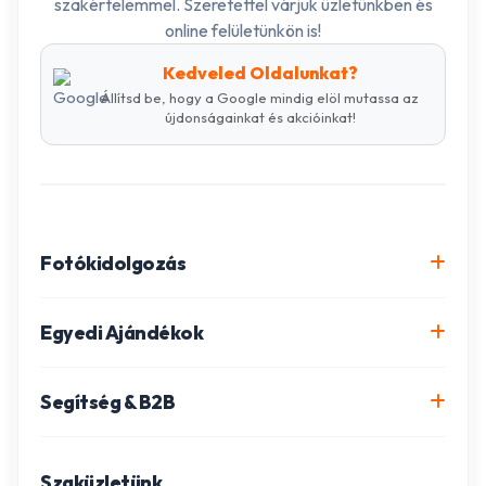
szakértelemmel. Szeretettel várjuk üzletünkben és
online felületünkön is!
Kedveled Oldalunkat?
Állítsd be, hogy a Google mindig elöl mutassa az
újdonságainkat és akcióinkat!
Fotókidolgozás
Online fotókidolgozás csomagok
Egyedi Ajándékok
Minőségi fénykép előhívás
Egyedi Fotókönyv
Segítség & B2B
Igazolványkép készítés
Fotómozaik készítés
Szállítás és Fizetés
Poszter nyomtatás
Gravírozott ajándékok
Szaküzletünk