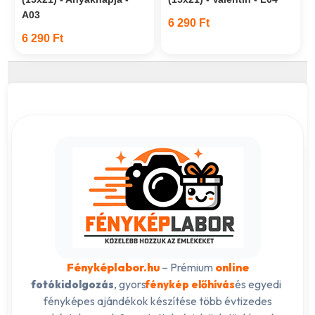
A03
6 290 Ft
6 290 Ft
Fényképlabor.hu
– Prémium
online
, gyors
és egyedi
fotókidolgozás
fénykép előhívás
fényképes ajándékok készítése több évtizedes