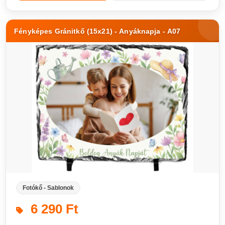
Fényképes Gránitkő (15x21) - Anyáknapja - A07
Fotókő - Sablonok
6 290 Ft