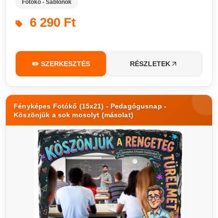
Fotókő - Sablonok
6 290 Ft
✏️ SZERKESZTÉS
RÉSZLETEK
Fényképes Fotókő (15x21) - Pedagógusnap -
Köszönjük a sok mosolyt (másolat)