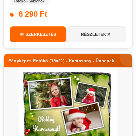
Fotókő - Sablonok
6 290 Ft
✏️ SZERKESZTÉS
RÉSZLETEK
Fényképes Fotókő (15x21) - Karácsony - Ünnepek