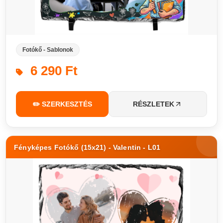
Fotókő - Sablonok
6 290 Ft
✏️ SZERKESZTÉS
RÉSZLETEK
Fényképes Fotókő (15x21) - Valentin - L01