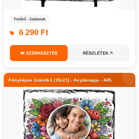
Fotókő - Sablonok
6 290 Ft
✏️ SZERKESZTÉS
RÉSZLETEK
Fényképes Gránitkő (15x21) - Anyáknapja - A05