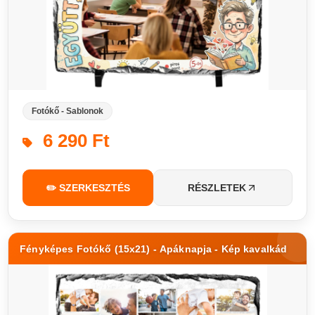
Fotókő - Sablonok
6 290 Ft
✏️ SZERKESZTÉS
RÉSZLETEK
Fényképes Fotókő (15x21) - Apáknapja - Kép kavalkád