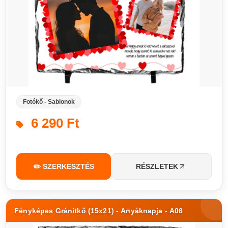
Fotókő - Sablonok
6 290 Ft
✏️ SZERKESZTÉS
RÉSZLETEK
Fényképes Gránitkő (15x21) - Anyáknapja - A06