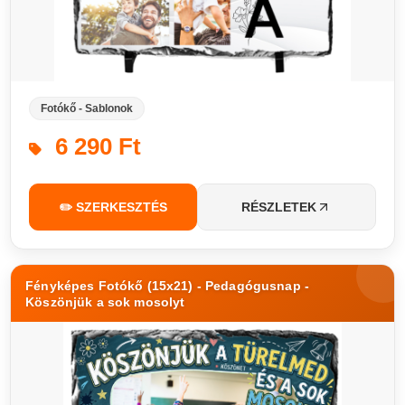
Fotókő - Sablonok
6 290 Ft
✏️ SZERKESZTÉS
RÉSZLETEK
Fényképes Fotókő (15x21) - Pedagógusnap -
Köszönjük a sok mosolyt