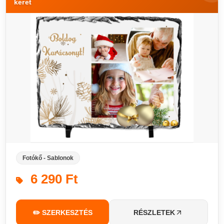
keret
Fotókő - Sablonok
6 290 Ft
✏️ SZERKESZTÉS
RÉSZLETEK