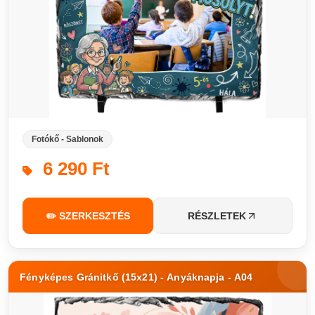
Fotókő - Sablonok
6 290 Ft
✏️ SZERKESZTÉS
RÉSZLETEK
Fényképes Gránitkő (15x21) - Anyáknapja - A04