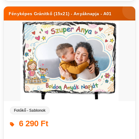
Fényképes Gránitkő (15x21) - Anyáknapja - A01
Fotókő - Sablonok
6 290 Ft