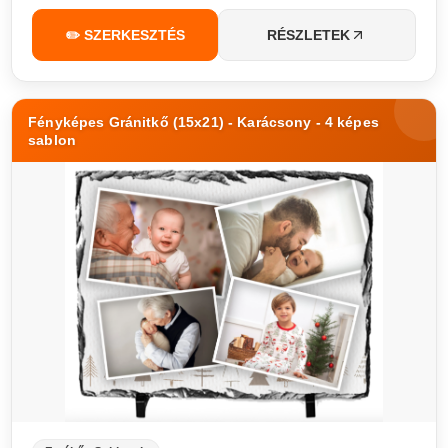
✏️ SZERKESZTÉS
RÉSZLETEK
Fényképes Gránitkő (15x21) - Karácsony - 4 képes
sablon