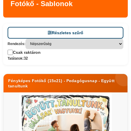
Fotókő - Sablonok
Részletes szűrő
Rendezés:
Csak raktáron
32
Találatok:
Fényképes Fotókő (15x21) - Pedagógusnap - Együtt
tanultunk