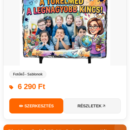
Fotókő - Sablonok
6 290 Ft
✏️ SZERKESZTÉS
RÉSZLETEK