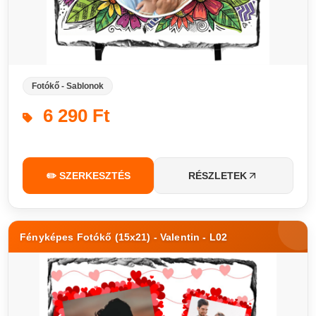
Fotókő - Sablonok
6 290 Ft
✏️ SZERKESZTÉS
RÉSZLETEK
Fényképes Fotókő (15x21) - Valentin - L02