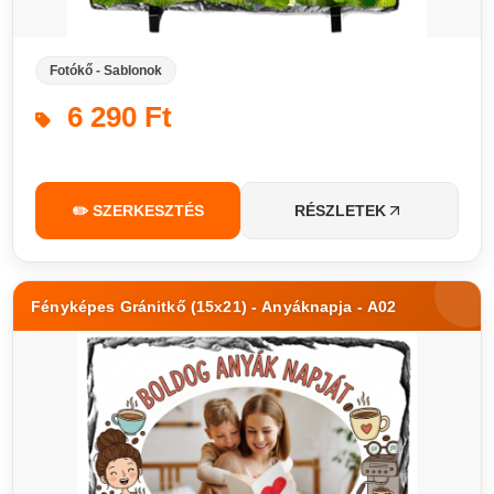
Fotókő - Sablonok
6 290 Ft
✏️ SZERKESZTÉS
RÉSZLETEK
Fényképes Gránitkő (15x21) - Anyáknapja - A02