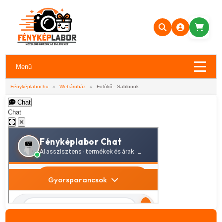
Menü
Fényképlabor.hu
»
Webáruház
»
Fotókő - Sablonok
Chat
Chat
✕