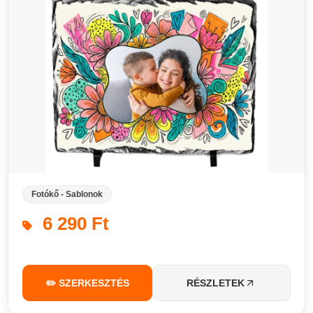
Fotókő - Sablonok
6 290 Ft
✏️ SZERKESZTÉS
RÉSZLETEK