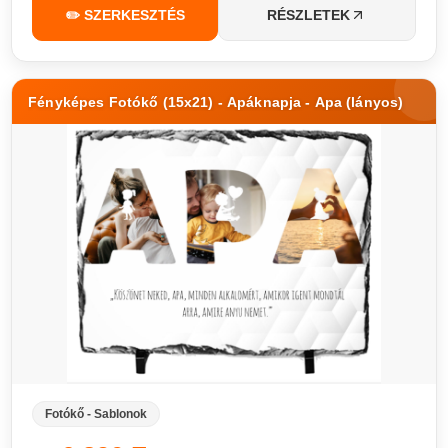
✏️ SZERKESZTÉS
RÉSZLETEK
Fényképes Fotókő (15x21) - Apáknapja - Apa (lányos)
Fotókő - Sablonok