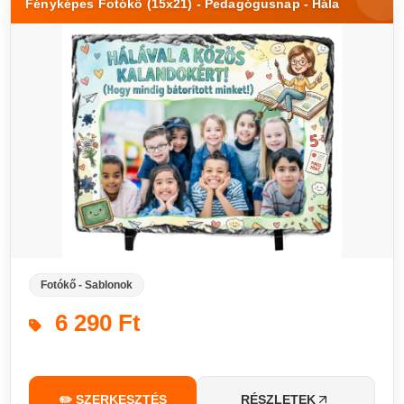
Fényképes Fotókő (15x21) - Pedagógusnap - Hála
Fotókő - Sablonok
6 290 Ft
✏️ SZERKESZTÉS
RÉSZLETEK