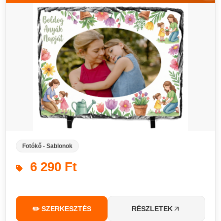
Fotókő - Sablonok
6 290 Ft
✏️ SZERKESZTÉS
RÉSZLETEK