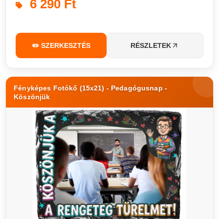
6 290 Ft
✏️ SZERKESZTÉS
RÉSZLETEK
Fényképes Fotókő (15x21) - Pedagógusnap -
Köszönjük