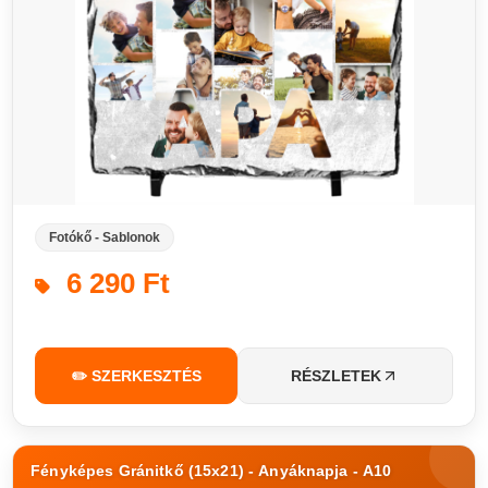
Fotókő - Sablonok
6 290 Ft
✏️ SZERKESZTÉS
RÉSZLETEK
Fényképes Gránitkő (15x21) - Anyáknapja - A10