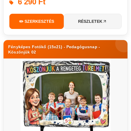
6 290 Ft
✏️ SZERKESZTÉS
RÉSZLETEK
Fényképes Fotókő (15x21) - Pedagógusnap -
Köszönjük 02