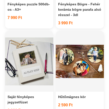
Fényképes puzzle 500db-
Fényképes Bögre - Fehér
os - A3+
kerámia bögre parafa alsó
résszel - 3dl
7 990 Ft
3 990 Ft
Saját fényképes
Hűtőmágnes kör
jegyzetfüzet
2 590 Ft