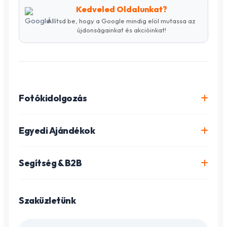
Kedveled Oldalunkat?
Állítsd be, hogy a Google mindig elöl mutassa az
újdonságainkat és akcióinkat!
Fotókidolgozás
Online fotókidolgozás csomagok
Egyedi Ajándékok
Minőségi fénykép előhívás
Egyedi Fotókönyv
Segítség & B2B
Igazolványkép készítés
Fotómozaik készítés
Szállítás és Fizetés
Poszter nyomtatás
Gravírozott ajándékok
Szaküzletünk
Ügyfélszolgálat
Fotókollázs szerkesztés
Fényképes Naptár