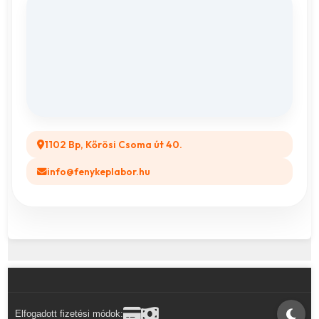
Adatvédelem
Vászonkép rendelés
ÁSZF
Összes ajándéktárgy
GYIK
Legyél a Partnerünk! (B2B)
1102 Bp, Kőrösi Csoma út 40.
info@fenykeplabor.hu
Elfogadott fizetési módok: