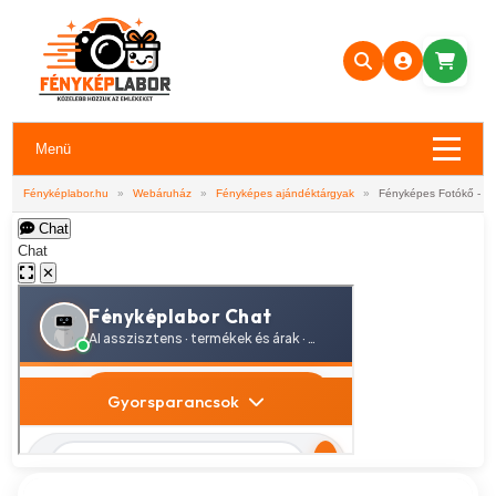
Menü
Fényképlabor.hu
»
Webáruház
»
Fényképes ajándéktárgyak
»
Fényképes Fotókő - 20
Chat
Chat
✕