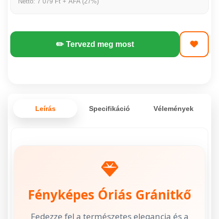
Nettó: 7 079 Ft + ÁFA (27%)
✏️ Tervezd meg most
Leírás
Specifikáció
Vélemények
Fényképes
Óriás Gránitkő
Fedezze fel a természetes elegancia és a