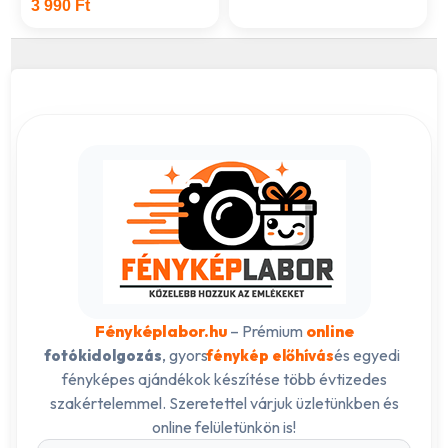
3 990 Ft
Fényképlabor.hu
– Prémium
online
, gyors
és egyedi
fotókidolgozás
fénykép előhívás
fényképes ajándékok készítése több évtizedes
szakértelemmel. Szeretettel várjuk üzletünkben és
online felületünkön is!