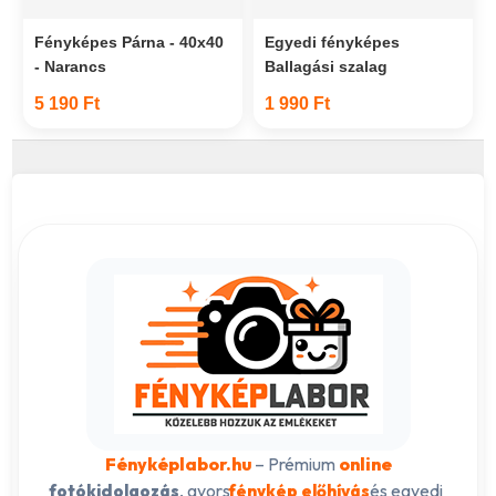
Fényképes Párna - 40x40
Egyedi fényképes
- Narancs
Ballagási szalag
5 190 Ft
1 990 Ft
Fényképlabor.hu
– Prémium
online
, gyors
és egyedi
fotókidolgozás
fénykép előhívás