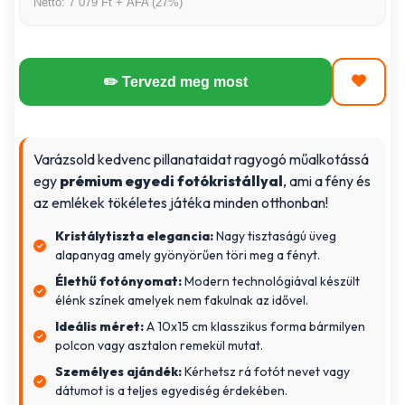
Nettó: 7 079 Ft + ÁFA (27%)
✏️ Tervezd meg most
Varázsold kedvenc pillanataidat ragyogó műalkotássá
egy
prémium egyedi fotókristállyal
, ami a fény és
az emlékek tökéletes játéka minden otthonban!
Kristálytiszta elegancia:
Nagy tisztaságú üveg
alapanyag amely gyönyörűen töri meg a fényt.
Élethű fotónyomat:
Modern technológiával készült
élénk színek amelyek nem fakulnak az idővel.
Ideális méret:
A 10x15 cm klasszikus forma bármilyen
polcon vagy asztalon remekül mutat.
Személyes ajándék:
Kérhetsz rá fotót nevet vagy
dátumot is a teljes egyediség érdekében.