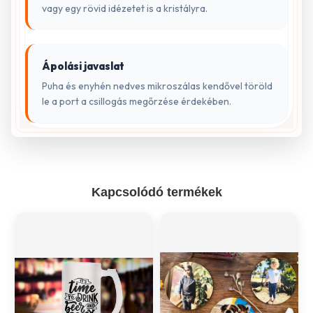
vagy egy rövid idézetet is a kristályra.
Ápolási javaslat
Puha és enyhén nedves mikroszálas kendővel töröld
le a port a csillogás megőrzése érdekében.
Kapcsolódó termékek