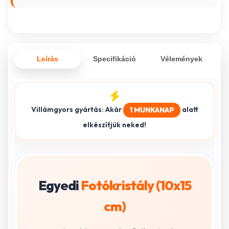
Leírás
Specifikáció
Vélemények
Villámgyors gyártás: Akár
alatt
1 MUNKANAP
elkészítjük neked!
Egyedi
Fotókristály (10x15
cm)