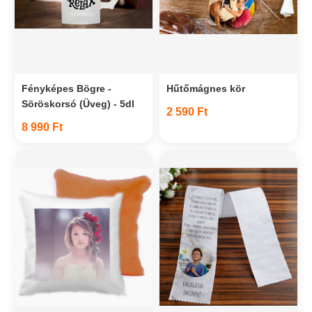
Fényképes Bögre -
Hűtőmágnes kör
Söröskorsó (Üveg) - 5dl
2 590 Ft
8 990 Ft