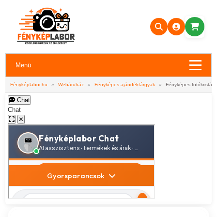
Menü
Fényképlabor.hu
»
Webáruház
»
Fényképes ajándéktárgyak
»
Fényképes fotókristály
Chat
Chat
✕