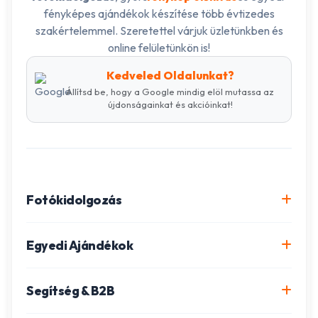
fényképes ajándékok készítése több évtizedes
szakértelemmel. Szeretettel várjuk üzletünkben és
online felületünkön is!
Kedveled Oldalunkat?
Állítsd be, hogy a Google mindig elöl mutassa az
újdonságainkat és akcióinkat!
Fotókidolgozás
Online fotókidolgozás csomagok
Egyedi Ajándékok
Minőségi fénykép előhívás
Egyedi Fotókönyv
Segítség & B2B
Igazolványkép készítés
Fotómozaik készítés