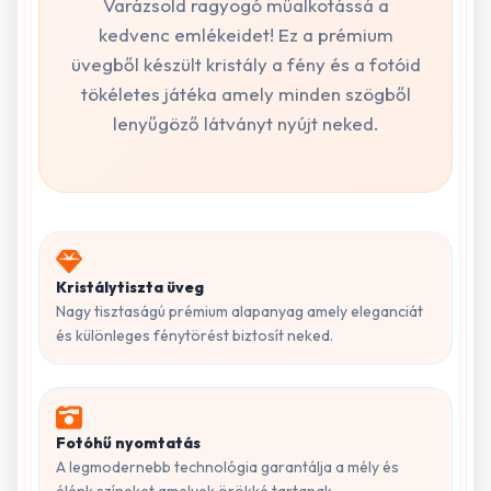
Varázsold ragyogó műalkotássá a
kedvenc emlékeidet! Ez a prémium
üvegből készült kristály a fény és a fotóid
tökéletes játéka amely minden szögből
lenyűgöző látványt nyújt neked.
Kristálytiszta üveg
Nagy tisztaságú prémium alapanyag amely eleganciát
és különleges fénytörést biztosít neked.
Fotóhű nyomtatás
A legmodernebb technológia garantálja a mély és
élénk színeket amelyek örökké tartanak.