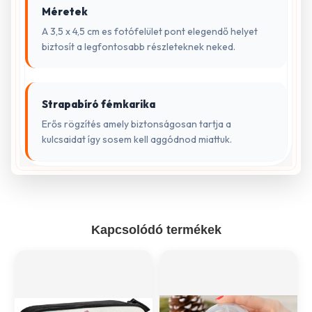
Méretek
A 3,5 x 4,5 cm es fotófelület pont elegendő helyet
biztosít a legfontosabb részleteknek neked.
Strapabíró fémkarika
Erős rögzítés amely biztonságosan tartja a
kulcsaidat így sosem kell aggódnod miattuk.
Kapcsolódó termékek