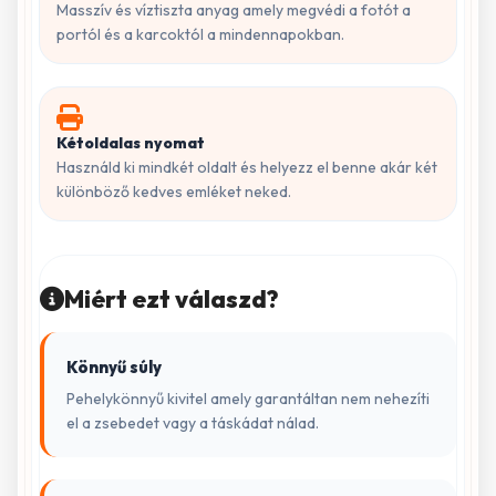
Masszív és víztiszta anyag amely megvédi a fotót a
portól és a karcoktól a mindennapokban.
Kétoldalas nyomat
Használd ki mindkét oldalt és helyezz el benne akár két
különböző kedves emléket neked.
Miért ezt válaszd?
Könnyű súly
Pehelykönnyű kivitel amely garantáltan nem nehezíti
el a zsebedet vagy a táskádat nálad.