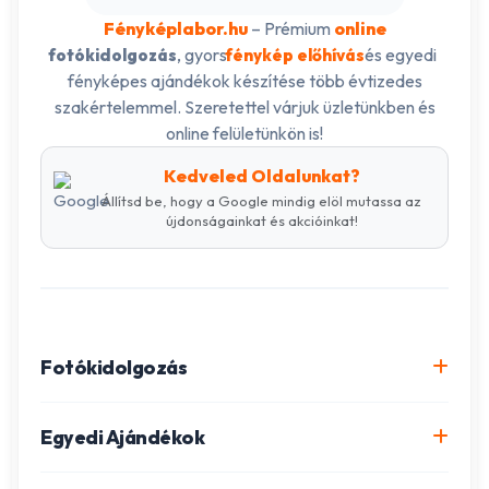
Fényképlabor.hu
– Prémium
online
, gyors
és egyedi
fotókidolgozás
fénykép előhívás
fényképes ajándékok készítése több évtizedes
szakértelemmel. Szeretettel várjuk üzletünkben és
online felületünkön is!
Kedveled Oldalunkat?
Állítsd be, hogy a Google mindig elöl mutassa az
újdonságainkat és akcióinkat!
Fotókidolgozás
Online fotókidolgozás csomagok
Egyedi Ajándékok
Minőségi fénykép előhívás
Egyedi Fotókönyv