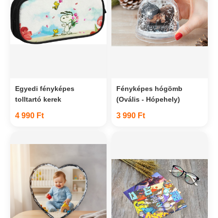
Egyedi fényképes
Fényképes hógömb
tolltartó kerek
(Ovális - Hópehely)
4 990 Ft
3 990 Ft