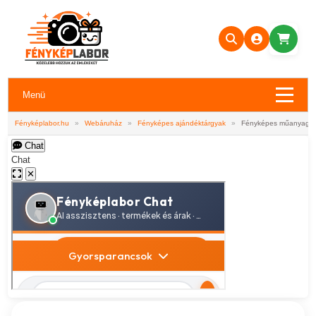
Menü
Fényképlabor.hu
»
Webáruház
»
Fényképes ajándéktárgyak
»
Fényképes műanyag ku
Chat
Chat
✕