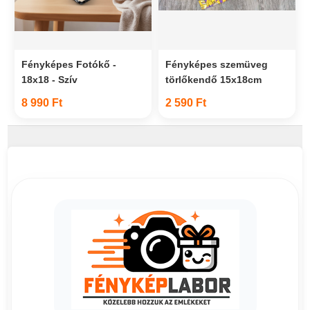
Fényképes Fotókő -
Fényképes szemüveg
18x18 - Szív
törlőkendő 15x18cm
8 990 Ft
2 590 Ft