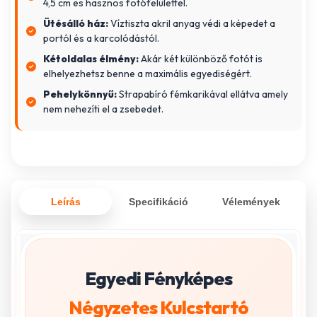
4,5 cm es hasznos fotófelülettel.
Ütésálló ház:
Víztiszta akril anyag védi a képedet a
portól és a karcolódástól.
Kétoldalas élmény:
Akár két különböző fotót is
elhelyezhetsz benne a maximális egyediségért.
Pehelykönnyű:
Strapabíró fémkarikával ellátva amely
nem nehezíti el a zsebedet.
Leírás
Specifikáció
Vélemények
Egyedi Fényképes
Négyzetes Kulcstartó