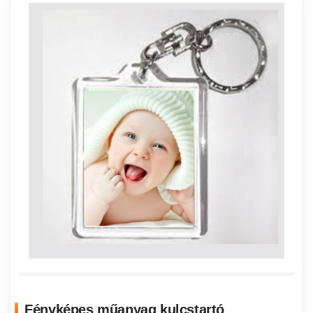
Fényképes műanyag kulcstartó