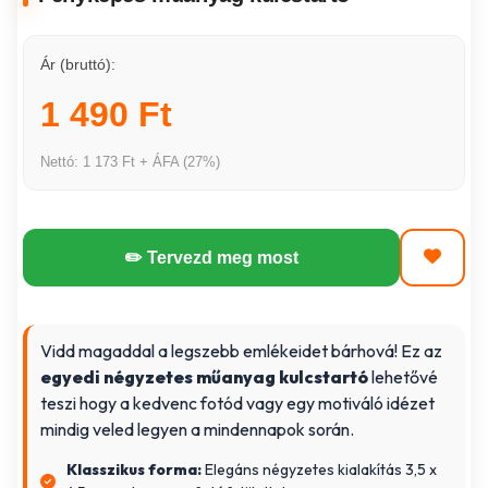
Ár (bruttó):
1 490 Ft
Nettó: 1 173 Ft + ÁFA (27%)
✏️ Tervezd meg most
Vidd magaddal a legszebb emlékeidet bárhová! Ez az
egyedi négyzetes műanyag kulcstartó
lehetővé
teszi hogy a kedvenc fotód vagy egy motiváló idézet
mindig veled legyen a mindennapok során.
Klasszikus forma:
Elegáns négyzetes kialakítás 3,5 x