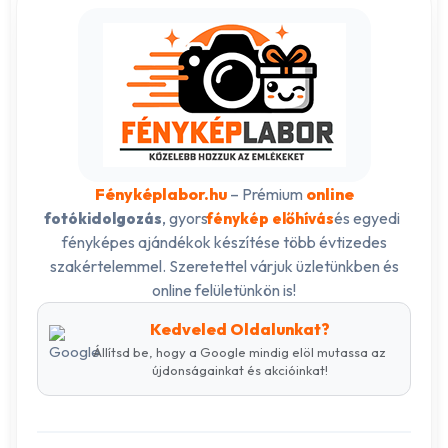
Fényképlabor.hu
– Prémium
online
, gyors
és egyedi
fotókidolgozás
fénykép előhívás
fényképes ajándékok készítése több évtizedes
szakértelemmel. Szeretettel várjuk üzletünkben és
online felületünkön is!
Kedveled Oldalunkat?
Állítsd be, hogy a Google mindig elöl mutassa az
újdonságainkat és akcióinkat!