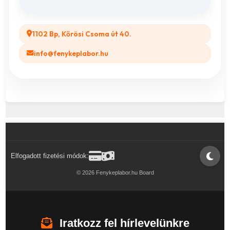
1102 Bp, Kőrösi Csoma út 40.
info@fenykeplabor.hu
Elfogadott fizetési módok:
© 2026 Fenykeplabor.hu Board
Iratkozz fel hírlevelünkre