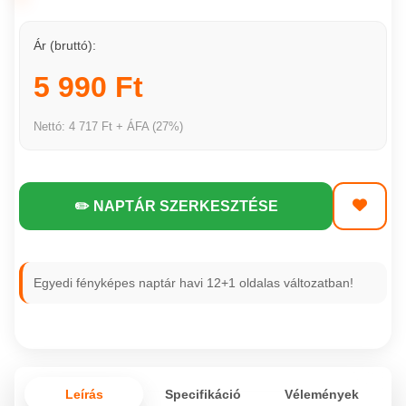
Ár (bruttó):
5 990 Ft
Nettó: 4 717 Ft + ÁFA (27%)
✏️ NAPTÁR SZERKESZTÉSE
Egyedi fényképes naptár havi 12+1 oldalas változatban!
Leírás
Specifikáció
Vélemények