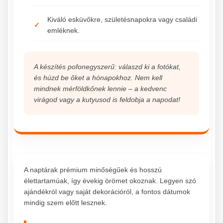
Kiváló esküvőkre, születésnapokra vagy családi
emléknek.
A készítés pofonegyszerű: válaszd ki a fotókat,
és húzd be őket a hónapokhoz. Nem kell
mindnek mérföldkőnek lennie – a kedvenc
virágod vagy a kutyusod is feldobja a napodat!
A naptárak prémium minőségűek és hosszú
élettartamúak, így évekig örömet okoznak. Legyen szó
ajándékról vagy saját dekorációról, a fontos dátumok
mindig szem előtt lesznek.