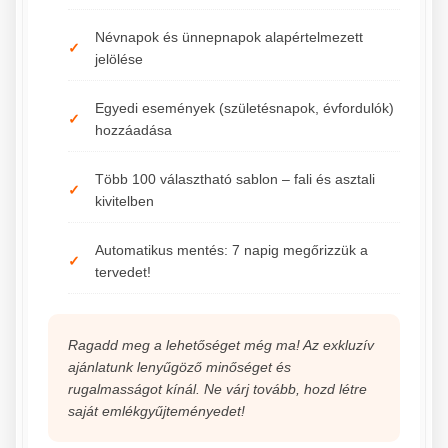
Névnapok és ünnepnapok alapértelmezett
jelölése
Egyedi események (születésnapok, évfordulók)
hozzáadása
Több 100 választható sablon – fali és asztali
kivitelben
Automatikus mentés: 7 napig megőrizzük a
tervedet!
Ragadd meg a lehetőséget még ma! Az exkluzív
ajánlatunk lenyűgöző minőséget és
rugalmasságot kínál. Ne várj tovább, hozd létre
saját emlékgyűjteményedet!