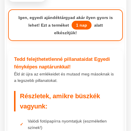
Igen, egyedi ajándéktárgyad akár ilyen gyors is
lehet! Ezt a terméket
1 nap
alatt
elkészítjük!
Tedd felejthetetlenné pillanataidat Egyedi
fényképes naptárunkkal!
Éld át újra az emlékeidet és mutasd meg másoknak is
a legszebb pillanatokat.
Részletek, amikre büszkék
vagyunk:
Valódi fotópapírra nyomtatjuk (eszméletlen
színek!)