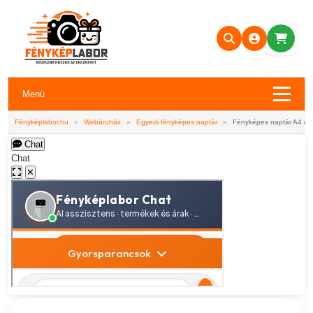
Menü
Fényképlabor.hu
»
Webáruház
»
Egyedi fényképes naptár
»
Fényképes naptár A4 mé
Chat
Chat
✕