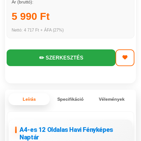
Ár (bruttó):
5 990 Ft
Nettó: 4 717 Ft + ÁFA (27%)
✏️ SZERKESZTÉS
Leírás
Specifikáció
Vélemények
A4-es 12 Oldalas Havi Fényképes
Naptár