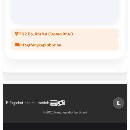
GYIK
Legyél a Partnerünk! (B2B)
1102 Bp, Kőrösi Csoma út 40.
info@fenykeplabor.hu
Elfogadott fizetési módok:
© 2026 Fenykeplabor.hu Board