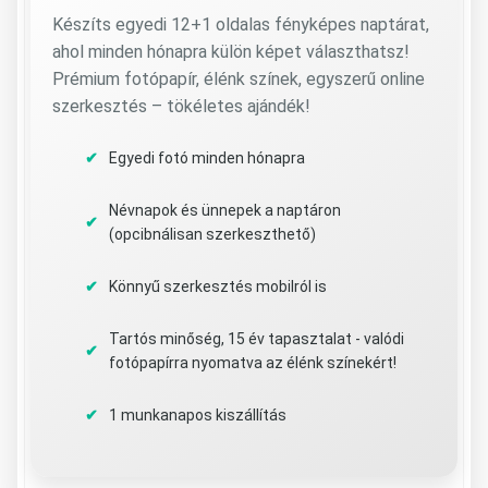
Készíts egyedi 12+1 oldalas fényképes naptárat,
ahol minden hónapra külön képet választhatsz!
Prémium fotópapír, élénk színek, egyszerű online
szerkesztés – tökéletes ajándék!
Egyedi fotó minden hónapra
Névnapok és ünnepek a naptáron
(opcibnálisan szerkeszthető)
Könnyű szerkesztés mobilról is
Tartós minőség, 15 év tapasztalat - valódi
fotópapírra nyomatva az élénk színekért!
1 munkanapos kiszállítás