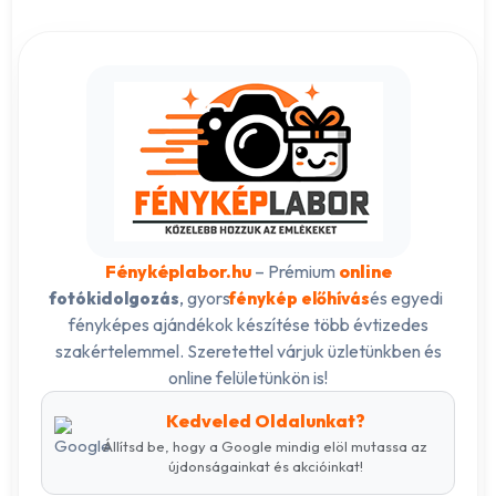
Fényképlabor.hu
– Prémium
online
, gyors
és egyedi
fotókidolgozás
fénykép előhívás
fényképes ajándékok készítése több évtizedes
szakértelemmel. Szeretettel várjuk üzletünkben és
online felületünkön is!
Kedveled Oldalunkat?
Állítsd be, hogy a Google mindig elöl mutassa az
újdonságainkat és akcióinkat!