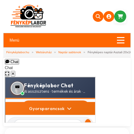
Menü
Fényképlabor.hu
»
Webáruház
»
Naptár sablonok
»
Fényképes naptár Asztali 20x16 
Chat
Chat
✕