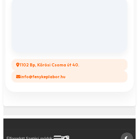
Adatvédelem
Vászonkép rendelés
ÁSZF
Összes ajándéktárgy
GYIK
Legyél a Partnerünk! (B2B)
1102 Bp, Kőrösi Csoma út 40.
info@fenykeplabor.hu
Elfogadott fizetési módok: