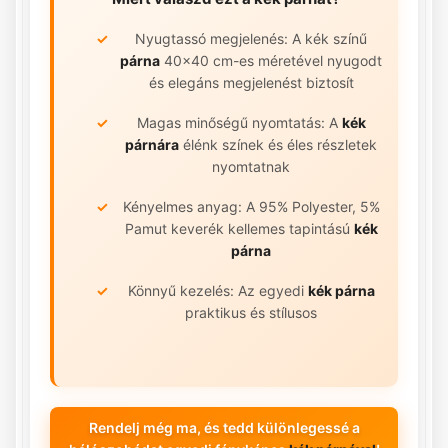
Nyugtassó megjelenés: A kék színű
párna
40x40 cm-es méretével nyugodt
és elegáns megjelenést biztosít
Magas minőségű nyomtatás: A
kék
párnára
élénk színek és éles részletek
nyomtatnak
Kényelmes anyag: A 95% Polyester, 5%
Pamut keverék kellemes tapintású
kék
párna
Könnyű kezelés: Az egyedi
kék párna
praktikus és stílusos
Rendelj még ma, és tedd különlegessé a