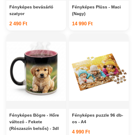
Fényképes bevásárló
Fényképes Plüss - Maci
szatyor
(Nagy)
2 490 Ft
14 990 Ft
Fényképes Bögre - Hőre
Fényképes puzzle 96 db-
változó - Fekete
os - A4
(Rószaszín belsős) - 3dl
4 990 Ft