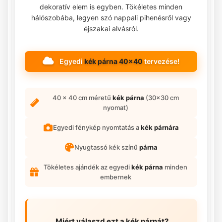
dekoratív elem is egyben. Tökéletes minden
hálószobába, legyen szó nappali pihenésről vagy
éjszakai alvásról.
Egyedi
kék párna 40x40
tervezése!
40 x 40 cm méretű
kék párna
(30x30 cm
nyomat)
Egyedi fénykép nyomtatás a
kék párnára
Nyugtassó kék színű
párna
Tökéletes ajándék az egyedi
kék párna
minden
embernek
Miért válaszd ezt a
kék párnát
?