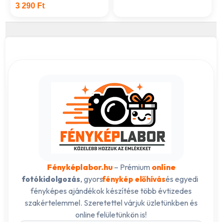
3 290 Ft
Fényképlabor.hu
– Prémium
online
, gyors
és egyedi
fotókidolgozás
fénykép előhívás
fényképes ajándékok készítése több évtizedes
szakértelemmel. Szeretettel várjuk üzletünkben és
online felületünkön is!