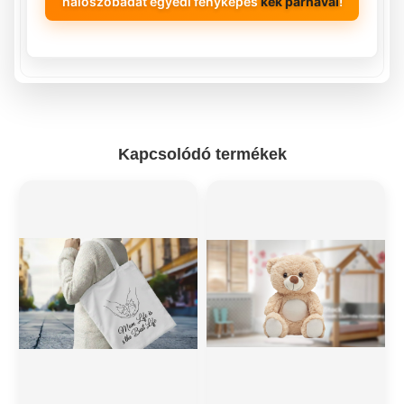
hálószobádat egyedi fényképes
kék párnával
!
Kapcsolódó termékek