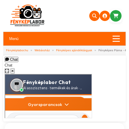
Menü
Fényképlabor.hu
»
Webáruház
»
Fényképes ajándéktárgyak
»
Fényképes Párna - 40
Chat
Chat
✕