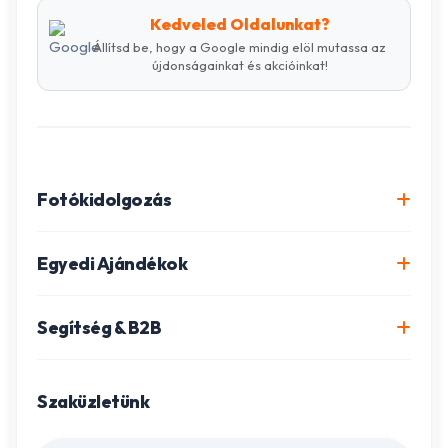
Kedveled Oldalunkat?
Állítsd be, hogy a Google mindig elöl mutassa az
újdonságainkat és akcióinkat!
Fotókidolgozás
Online fotókidolgozás csomagok
Egyedi Ajándékok
Minőségi fénykép előhívás
Egyedi Fotókönyv
Segítség & B2B
Igazolványkép készítés
Fotómozaik készítés
Szállítás és Fizetés
Poszter nyomtatás
Gravírozott ajándékok
Szaküzletünk
Ügyfélszolgálat
Fotókollázs szerkesztés
Fényképes Naptár