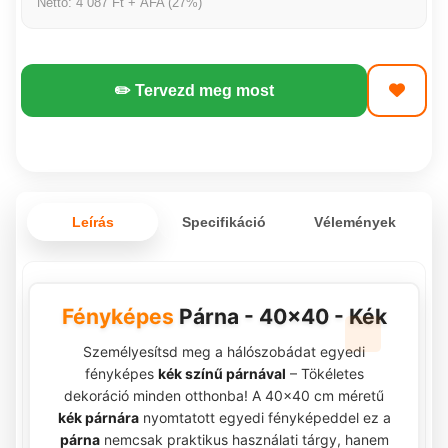
Nettó: 4 087 Ft + ÁFA (27%)
✏️ Tervezd meg most
Leírás
Specifikáció
Vélemények
Fényképes
Párna - 40x40 - Kék
Személyesítsd meg a hálószobádat egyedi
fényképes
kék színű párnával
– Tökéletes
dekoráció minden otthonba! A 40x40 cm méretű
kék párnára
nyomtatott egyedi fényképeddel ez a
párna
nemcsak praktikus használati tárgy, hanem