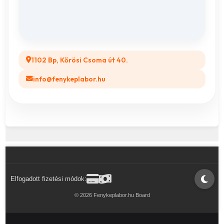
GYIK
Legyél a Partnerünk! (B2B)
1102 Bp, Kőrösi Csoma út 40.
info@fenykeplabor.hu
Elfogadott fizetési módok:
© 2026 Fenykeplabor.hu Board