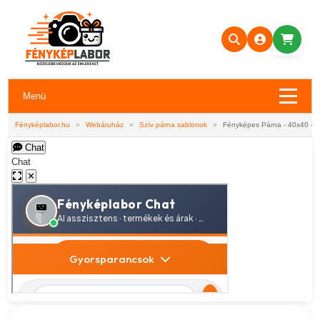
Menü
Fényképlabor.hu
»
Webáruház
»
Szív párna sablonok
»
Fényképes Párna - 40x40 - Sz
Chat
Chat
✕