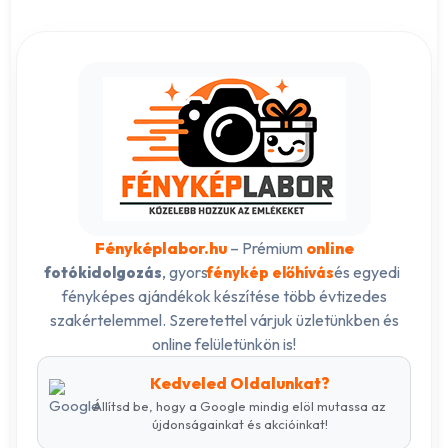
Fényképlabor.hu
– Prémium
online
, gyors
és egyedi
fotókidolgozás
fénykép előhívás
fényképes ajándékok készítése több évtizedes
szakértelemmel. Szeretettel várjuk üzletünkben és
online felületünkön is!
Kedveled Oldalunkat?
Állítsd be, hogy a Google mindig elöl mutassa az
újdonságainkat és akcióinkat!