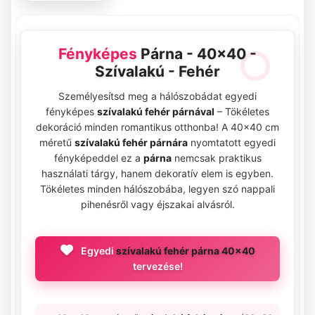
Fényképes
Párna - 40x40 -
Szívalakú - Fehér
Személyesítsd meg a hálószobádat egyedi
fényképes
szívalakú fehér párnával
– Tökéletes
dekoráció minden romantikus otthonba! A 40x40 cm
méretű
szívalakú fehér párnára
nyomtatott egyedi
fényképeddel ez a
párna
nemcsak praktikus
használati tárgy, hanem dekoratív elem is egyben.
Tökéletes minden hálószobába, legyen szó nappali
pihenésről vagy éjszakai alvásról.
Egyedi
szívalakú fehér párna 40x40
tervezése!