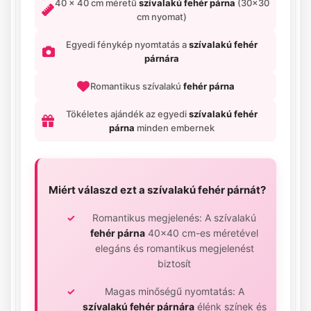
40 x 40 cm méretű
szívalakú fehér párna
(30x30
cm nyomat)
Egyedi fénykép nyomtatás a
szívalakú fehér
párnára
Romantikus szívalakú
fehér párna
Tökéletes ajándék az egyedi
szívalakú fehér
párna
minden embernek
Miért válaszd ezt a
szívalakú fehér párnát
?
Romantikus megjelenés: A szívalakú
fehér párna
40x40 cm-es méretével
elegáns és romantikus megjelenést
biztosít
Magas minőségű nyomtatás: A
szívalakú fehér párnára
élénk színek és