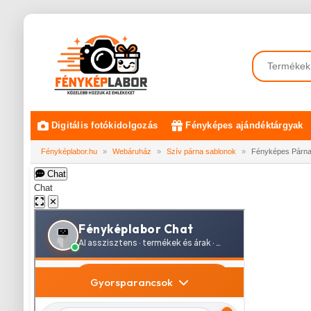
Digitális fotókidolgozás
Fényképes ajándéktárgyak
Fényképlabor.hu
»
Webáruház
»
Szív párna sablonok
»
Fényképes Párna -
Chat
Chat
✕