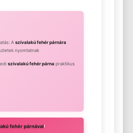
atás: A
szívalakú fehér párnára
észletek nyomtatnak
yedi
szívalakú fehér párna
praktikus
lakú fehér párnával
!