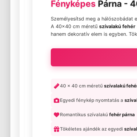
Fényképes
Párna - 4
Személyesítsd meg a hálószobádat 
A 40x40 cm méretű
szívalakú fehér
hanem dekoratív elem is egyben. Töké
40 x 40 cm méretű
szívalakú fehé
Egyedi fénykép nyomtatás a
szíva
Romantikus szívalakú
fehér párna
Tökéletes ajándék az egyedi
szíva