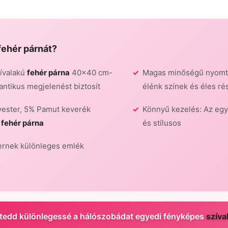
fehér párnát
?
ívalakú
fehér párna
40x40 cm-
Magas minőségű nyomt
ntikus megjelenést biztosít
élénk színek és éles r
yester, 5% Pamut keverék
Könnyű kezelés: Az eg
 fehér párna
és stílusos
ernek különleges emlék
 tedd különlegessé a hálószobádat egyedi fényképes
szíva