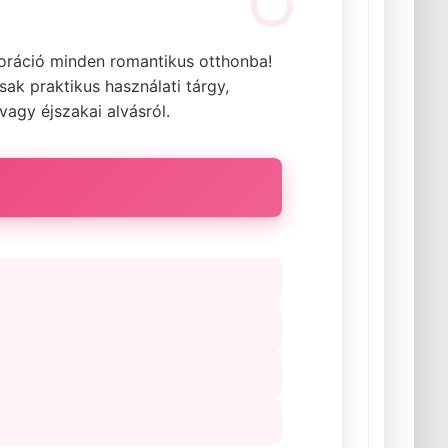
oráció minden romantikus otthonba!
k praktikus használati tárgy,
agy éjszakai alvásról.