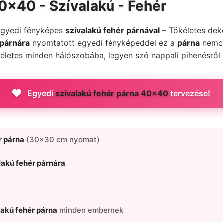
0x40 - Szívalakú - Fehér
egyedi fényképes
szívalakú fehér párnával
– Tökéletes dek
 párnára
nyomtatott egyedi fényképeddel ez a
párna
nemcsa
letes minden hálószobába, legyen szó nappali pihenésről v
Egyedi
szívalakú fehér párna 40x40
tervezése!
r párna
(30x30 cm nyomat)
lakú fehér párnára
lakú fehér párna
minden embernek