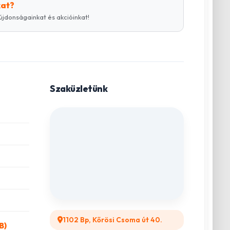
kat?
újdonságainkat és akcióinkat!
Szaküzletünk
1102 Bp, Kőrösi Csoma út 40.
B)