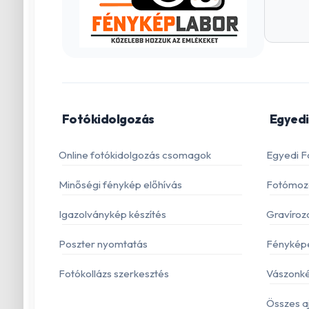
Fotókidolgozás
Egyedi
Online fotókidolgozás csomagok
Egyedi F
Minőségi fénykép előhívás
Fotómoza
Igazolványkép készítés
Gravíroz
Poszter nyomtatás
Fénykép
Fotókollázs szerkesztés
Vászonké
Összes a