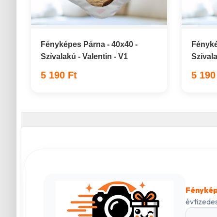
Fényképes Párna - 40x40 -
Fényké
Szívalakú - Valentin - V1
Szívala
5 190 Ft
5 190
Fénykép
évtizedes