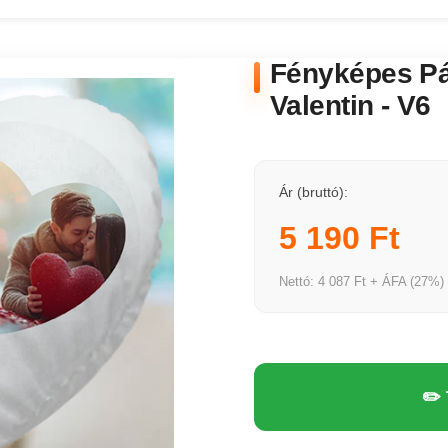
Fényképes Pár
Valentin - V6
Ár (bruttó):
5 190 Ft
Nettó: 4 087 Ft + ÁFA (27%)
✏️