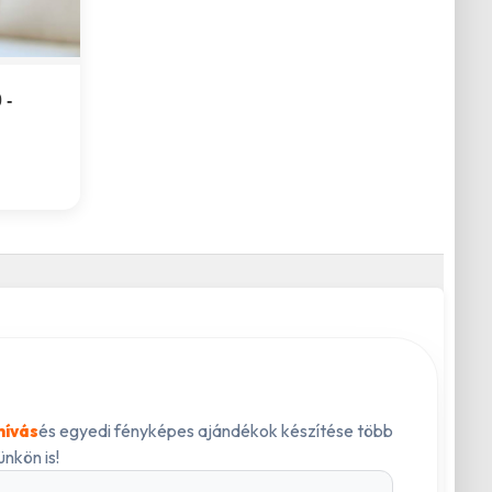
 -
és egyedi fényképes ajándékok készítése több
hívás
nkön is!