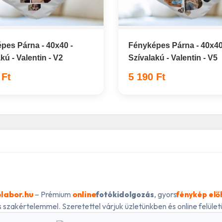
pes Párna - 40x40 -
Fényképes Párna - 40x40
kú - Valentin - V2
Szívalakú - Valentin - V5
 Ft
5 190 Ft
labor.hu
– Prémium
online
, gyors
fotókidolgozás
fénykép elő
 szakértelemmel. Szeretettel várjuk üzletünkben és online felületü