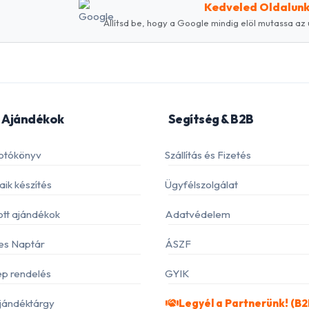
Kedveled Oldalun
Állítsd be, hogy a Google mindig elöl mutassa az 
 Ajándékok
Segítség & B2B
otókönyv
Szállítás és Fizetés
ik készítés
Ügyfélszolgálat
ott ajándékok
Adatvédelem
es Naptár
ÁSZF
p rendelés
GYIK
jándéktárgy
Legyél a Partnerünk! (B2