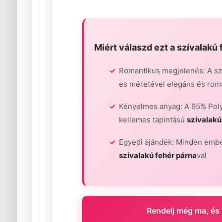
Miért válaszd ezt a
szívalakú 
Romantikus megjelenés: A sz
es méretével elegáns és roma
Kényelmes anyag: A 95% Pol
kellemes tapintású
szívalakú
Egyedi ajándék: Minden emb
szívalakú fehér párna
val
Rendelj még ma, és