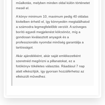
műalkotás, melyben minden oldal külön történetet
mesél el.
A könyv minimum 10, maximum pedig 40 oldalas
kivitelben érhető el, így könnyedén megtalálhatod
a számodra legmegfelelőbb verziót. A szöveges
borító egyedi megjelenést kölcsönöz, míg a
gondosan kiválasztott anyagok és a
professzionális nyomdai minőség garantálja a
tartósságot.
Akár ajándékként, akár saját emlékezetként
szeretnéd megőrizni a pillanatokat, ez a
fotókönyv tökéletes választás. Ráadásul 7 nap
alatt elkészítjük, így gyorsan hozzáférhetsz az
elkészült művedhez.