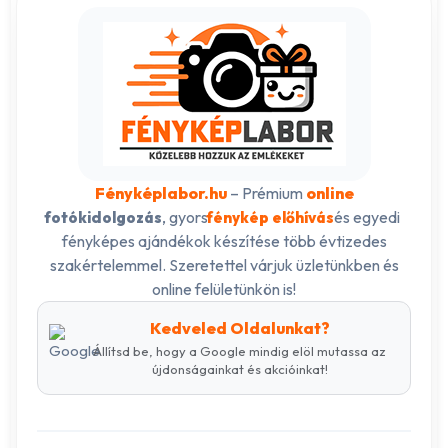
Fényképlabor.hu
– Prémium
online
, gyors
és egyedi
fotókidolgozás
fénykép előhívás
fényképes ajándékok készítése több évtizedes
szakértelemmel. Szeretettel várjuk üzletünkben és
online felületünkön is!
Kedveled Oldalunkat?
Állítsd be, hogy a Google mindig elöl mutassa az
újdonságainkat és akcióinkat!