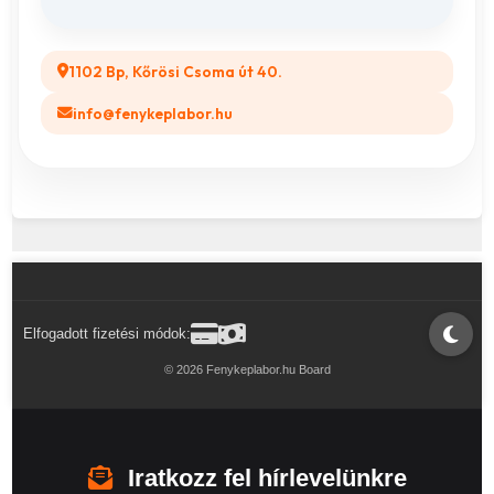
1102 Bp, Kőrösi Csoma út 40.
info@fenykeplabor.hu
Elfogadott fizetési módok:
© 2026 Fenykeplabor.hu Board
Iratkozz fel hírlevelünkre