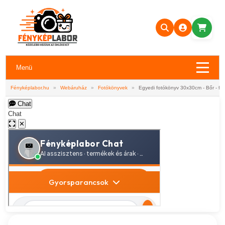
Menü
Fényképlabor.hu
»
Webáruház
»
Fotókönyvek
»
Egyedi fotókönyv 30x30cm - Bőr - fe
Chat
Chat
✕