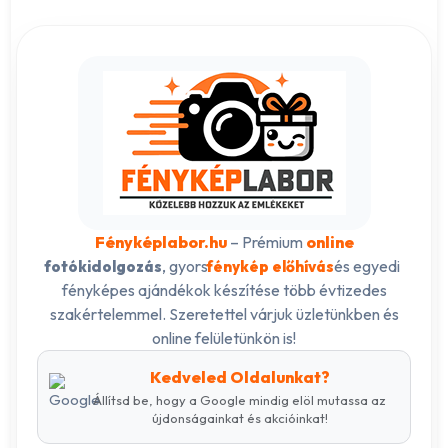
Fényképlabor.hu
– Prémium
online
, gyors
és egyedi
fotókidolgozás
fénykép előhívás
fényképes ajándékok készítése több évtizedes
szakértelemmel. Szeretettel várjuk üzletünkben és
online felületünkön is!
Kedveled Oldalunkat?
Állítsd be, hogy a Google mindig elöl mutassa az
újdonságainkat és akcióinkat!