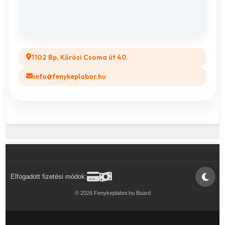
GYIK
Legyél a Partnerünk! (B2B)
1102 Bp, Kőrösi Csoma út 40.
info@fenykeplabor.hu
Elfogadott fizetési módok:
© 2026 Fenykeplabor.hu Board