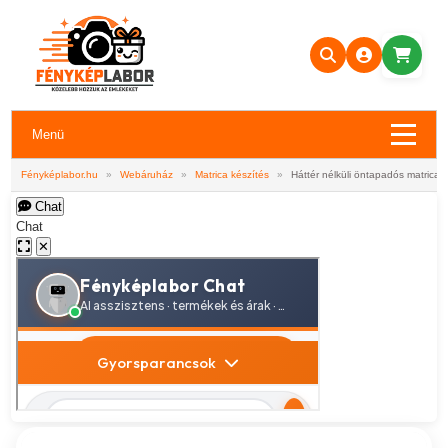
Menü
Fényképlabor.hu
»
Webáruház
»
Matrica készítés
»
Háttér nélküli öntapadós matrica
Chat
Chat
✕