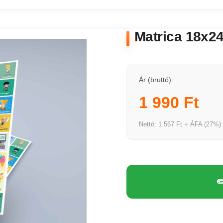
Matrica 18x2
Ár (bruttó):
1 990 Ft
Nettó: 1 567 Ft + ÁFA (27%)
✏