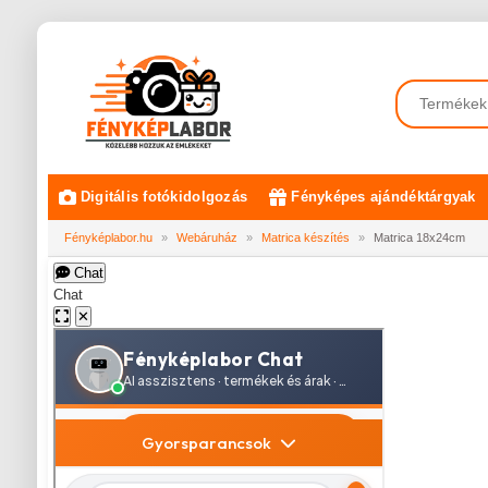
Digitális fotókidolgozás
Fényképes ajándéktárgyak
Fényképlabor.hu
»
Webáruház
»
Matrica készítés
»
Matrica 18x24cm
Chat
Chat
✕