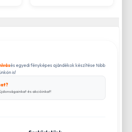
és egyedi fényképes ajándékok készítése több
hívás
nkön is!
kat?
újdonságainkat és akcióinkat!