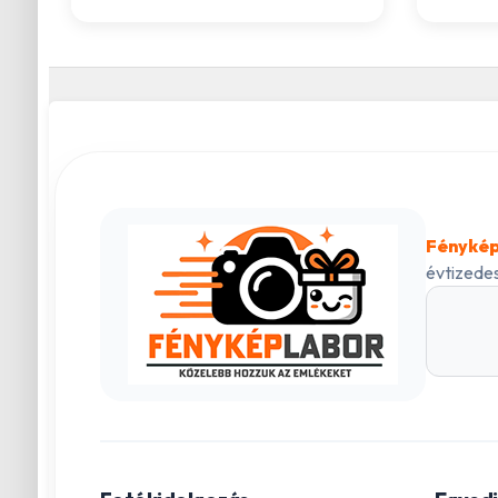
Fénykép
évtizedes