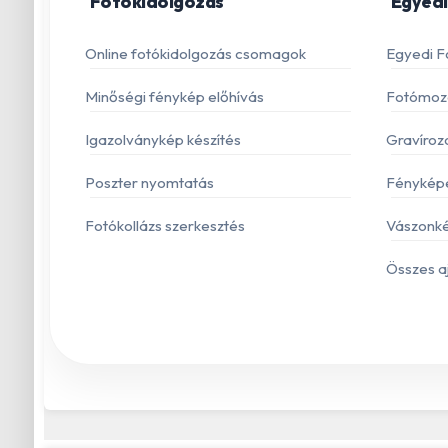
Fotókidolgozás
Egyedi
Online fotókidolgozás csomagok
Egyedi F
Minőségi fénykép előhívás
Fotómoza
Igazolványkép készítés
Gravíroz
Poszter nyomtatás
Fénykép
Fotókollázs szerkesztés
Vászonké
Összes a