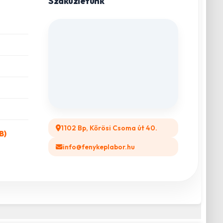
Szaküzletünk
1102 Bp, Kőrösi Csoma út 40.
B)
info@fenykeplabor.hu