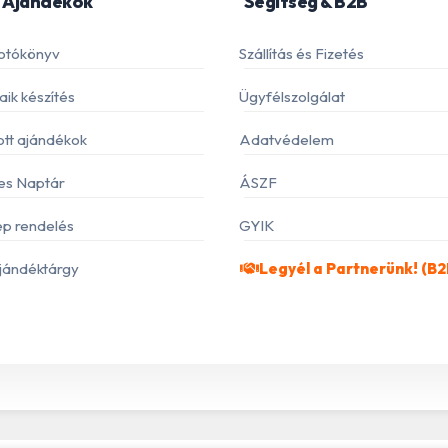
 Ajándékok
Segítség & B2B
otókönyv
Szállítás és Fizetés
ik készítés
Ügyfélszolgálat
ott ajándékok
Adatvédelem
es Naptár
ÁSZF
p rendelés
GYIK
jándéktárgy
Legyél a Partnerünk! (B2