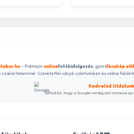
labor.hu
– Prémium
online
, gyors
fotókidolgozás
fénykép elő
 szakértelemmel. Szeretettel várjuk üzletünkben és online felületü
Kedveled Oldalun
Állítsd be, hogy a Google mindig elöl mutassa az 