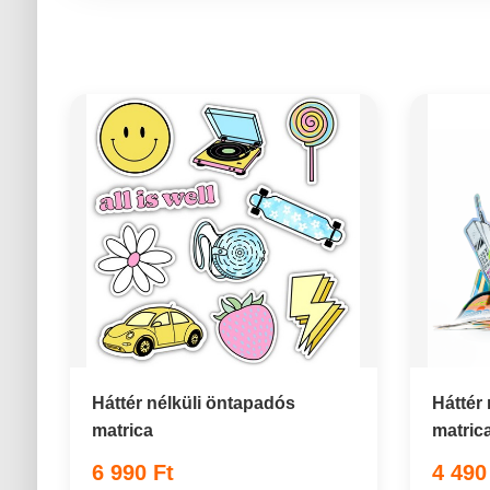
Háttér nélküli öntapadós
Háttér
matrica
matric
6 990 Ft
4 490