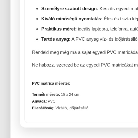
Személyre szabott design:
Készíts egyedi matr
Kiváló minőségű nyomtatás:
Éles és tiszta ké
Praktikus méret:
ideális laptopra, telefonra, au
Tartós anyag:
A PVC anyag víz- és időjárásálló
Rendeld meg még ma a saját egyedi PVC matricádat, 
Ne habozz, szerezd be az egyedi PVC matricákat most
PVC matrica méretei:
Termék mérete:
18 x 24 cm
Anyaga:
PVC
Ellenállóság:
Vízálló, időjárásálló