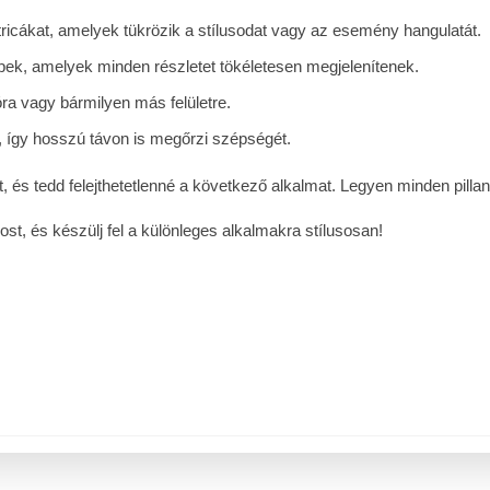
icákat, amelyek tükrözik a stílusodat vagy az esemény hangulatát.
pek, amelyek minden részletet tökéletesen megjelenítenek.
tóra vagy bármilyen más felületre.
, így hosszú távon is megőrzi szépségét.
és tedd felejthetetlenné a következő alkalmat. Legyen minden pillan
, és készülj fel a különleges alkalmakra stílusosan!