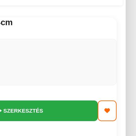
4cm
️ SZERKESZTÉS