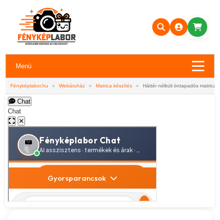
Menü
Fényképlabor.hu
»
Webáruház
»
Matrica készítés
»
Háttér nélküli öntapadós matrica
Chat
Chat
✕