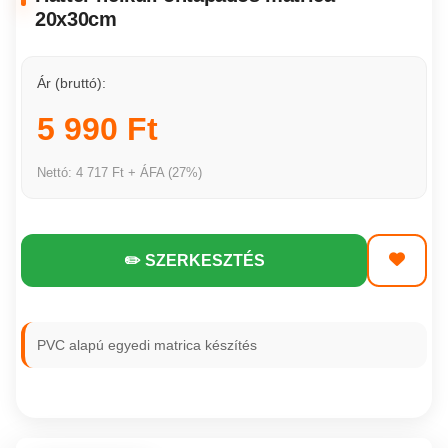
20x30cm
Ár (bruttó):
5 990 Ft
Nettó: 4 717 Ft + ÁFA (27%)
✏️ SZERKESZTÉS
PVC alapú egyedi matrica készítés