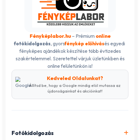
Fényképlabor.hu
– Prémium
online
, gyors
és egyedi
fotókidolgozás
fénykép előhívás
fényképes ajándékok készítése több évtizedes
szakértelemmel. Szeretettel várjuk üzletünkben és
online felületünkön is!
Kedveled Oldalunkat?
Állítsd be, hogy a Google mindig elöl mutassa az
újdonságainkat és akcióinkat!
Fotókidolgozás