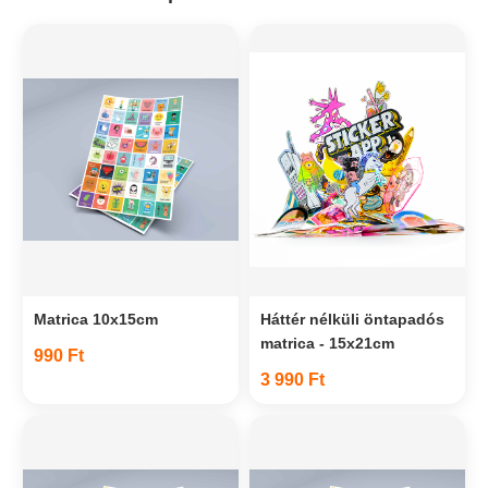
Matrica 10x15cm
Háttér nélküli öntapadós
matrica - 15x21cm
990 Ft
3 990 Ft