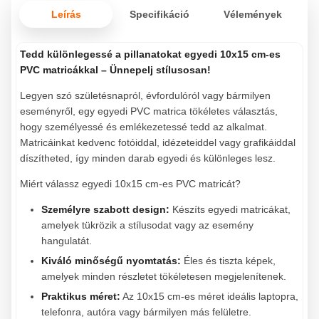
Leírás
Specifikáció
Vélemények
Tedd különlegessé a pillanatokat egyedi 10x15 cm-es
PVC matricákkal – Ünnepelj stílusosan!
Legyen szó születésnapról, évfordulóról vagy bármilyen
eseményről, egy egyedi PVC matrica tökéletes választás,
hogy személyessé és emlékezetessé tedd az alkalmat.
Matricáinkat kedvenc fotóiddal, idézeteiddel vagy grafikáiddal
díszítheted, így minden darab egyedi és különleges lesz.
Miért válassz egyedi 10x15 cm-es PVC matricát?
Személyre szabott design:
Készíts egyedi matricákat,
amelyek tükrözik a stílusodat vagy az esemény
hangulatát.
Kiváló minőségű nyomtatás:
Éles és tiszta képek,
amelyek minden részletet tökéletesen megjelenítenek.
Praktikus méret:
Az 10x15 cm-es méret ideális laptopra,
telefonra, autóra vagy bármilyen más felületre.