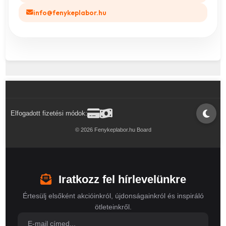
info@fenykeplabor.hu
Elfogadott fizetési módok:
© 2026 Fenykeplabor.hu Board
Iratkozz fel hírlevelünkre
Értesülj elsőként akcióinkról, újdonságainkról és inspiráló
ötleteinkről.