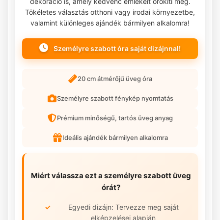
dekoráció is, amely kedvenc emlékeit örökíti meg.
Tökéletes választás otthoni vagy irodai környezetbe,
valamint különleges ajándék bármilyen alkalomra!
Személyre szabott óra saját dizájnnal!
20 cm átmérőjű üveg óra
Személyre szabott fénykép nyomtatás
Prémium minőségű, tartós üveg anyag
Ideális ajándék bármilyen alkalomra
Miért válassza ezt a személyre szabott üveg
órát?
Egyedi dizájn: Tervezze meg saját
elképzelései alapján