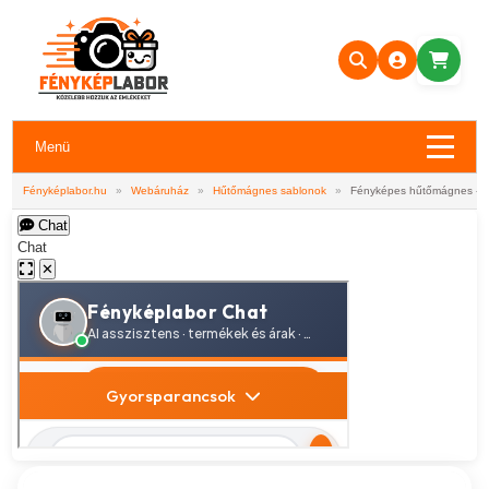
Menü
Fényképlabor.hu
»
Webáruház
»
Hűtőmágnes sablonok
»
Fényképes hűtőmágnes - A
Chat
Chat
✕