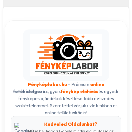
Fényképlabor.hu
– Prémium
online
, gyors
és egyedi
fotókidolgozás
fénykép előhívás
fényképes ajándékok készítése több évtizedes
szakértelemmel. Szeretettel várjuk üzletünkben és
online felületünkön is!
Kedveled Oldalunkat?
Állítsd be, hogy a Google mindig elöl mutassa az