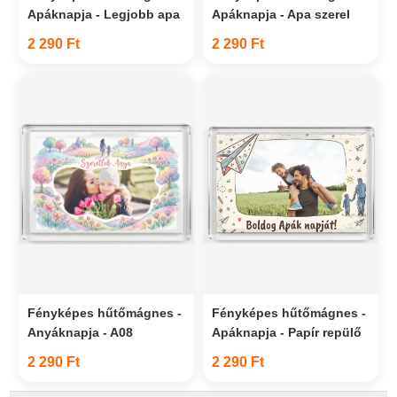
Apáknapja - Legjobb apa
Apáknapja - Apa szerel
2 290 Ft
2 290 Ft
Fényképes hűtőmágnes -
Fényképes hűtőmágnes -
Anyáknapja - A08
Apáknapja - Papír repülő
2 290 Ft
2 290 Ft