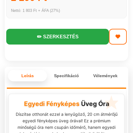
Nettó: 1 803 Ft + ÁFA (27%)
✏️ SZERKESZTÉS
Leírás
Specifikáció
Vélemények
Egyedi Fényképes
Üveg Óra
Díszítse otthonát ezzel a lenyűgöző, 20 cm átmérőjű
egyedi fényképes üveg órával! Ez a prémium
minőségű óra nem csupán időmérő, hanem egyedi