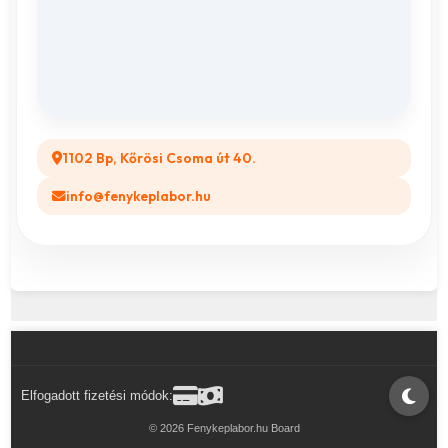
ÁSZF
Összes ajándéktárgy
GYIK
Legyél a Partnerünk! (B2B)
1102 Bp, Kőrösi Csoma út 40.
info@fenykeplabor.hu
Elfogadott fizetési módok:
© 2026 Fenykeplabor.hu Board