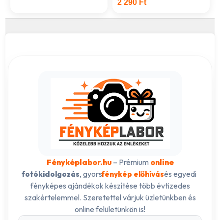
2 290 Ft
Fényképlabor.hu
– Prémium
online
, gyors
és egyedi
fotókidolgozás
fénykép előhívás
fényképes ajándékok készítése több évtizedes
szakértelemmel. Szeretettel várjuk üzletünkben és
online felületünkön is!