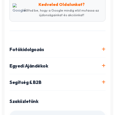
Kedveled Oldalunkat?
Állítsd be, hogy a Google mindig elöl mutassa az
újdonságainkat és akcióinkat!
Fotókidolgozás
Online fotókidolgozás csomagok
Egyedi Ajándékok
Minőségi fénykép előhívás
Egyedi Fotókönyv
Segítség & B2B
Igazolványkép készítés
Fotómozaik készítés
Szállítás és Fizetés
Poszter nyomtatás
Gravírozott ajándékok
Szaküzletünk
Ügyfélszolgálat
Fotókollázs szerkesztés
Fényképes Naptár