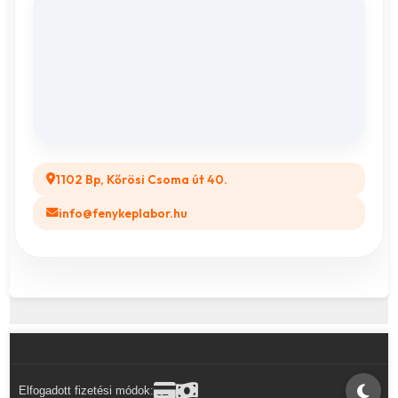
Adatvédelem
Vászonkép rendelés
ÁSZF
Összes ajándéktárgy
GYIK
Legyél a Partnerünk! (B2B)
1102 Bp, Kőrösi Csoma út 40.
info@fenykeplabor.hu
Elfogadott fizetési módok: