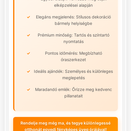
elképzelései alapján
Elegáns megjelenés: Stílusos dekoráció
bármely helyiségbe
Prémium minőség: Tartós és színtartó
nyomtatás
Pontos időmérés: Megbízható
óraszerkezet
Ideális ajándék: Személyes és különleges
meglepetés
Maradandó emlék: Őrizze meg kedvenc
pillanatait
Rendelje meg még ma, és tegye különlegessé
otthonát egyedi fényképes üveg órájával!