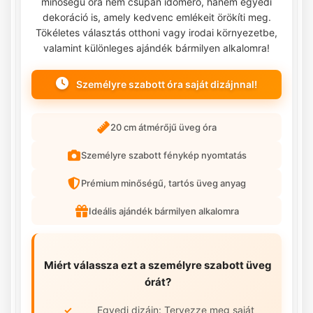
minőségű óra nem csupán időmérő, hanem egyedi
dekoráció is, amely kedvenc emlékeit örökíti meg.
Tökéletes választás otthoni vagy irodai környezetbe,
valamint különleges ajándék bármilyen alkalomra!
Személyre szabott óra saját dizájnnal!
20 cm átmérőjű üveg óra
Személyre szabott fénykép nyomtatás
Prémium minőségű, tartós üveg anyag
Ideális ajándék bármilyen alkalomra
Miért válassza ezt a személyre szabott üveg
órát?
Egyedi dizájn: Tervezze meg saját