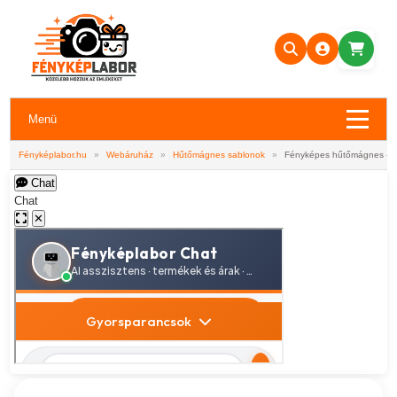
Menü
Fényképlabor.hu
»
Webáruház
»
Hűtőmágnes sablonok
»
Fényképes hűtőmágnes - Ap
Chat
Chat
✕