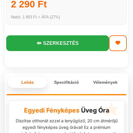
2 290 Ft
Nettó: 1 803 Ft + ÁFA (27%)
✏️ SZERKESZTÉS
Leírás
Specifikáció
Vélemények
Egyedi Fényképes
Üveg Óra
Díszítse otthonát ezzel a lenyűgöző, 20 cm átmérőjű
egyedi fényképes üveg órával! Ez a prémium