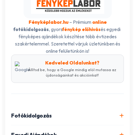
Fényképlabor.hu
– Prémium
online
, gyors
és egyedi
fotókidolgozás
fénykép előhívás
fényképes ajándékok készítése több évtizedes
szakértelemmel. Szeretettel várjuk üzletünkben és
online felületünkön is!
Kedveled Oldalunkat?
Állítsd be, hogy a Google mindig elöl mutassa az
újdonságainkat és akcióinkat!
Fotókidolgozás
Online fotókidolgozás csomagok
Egyedi Ajándékok