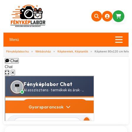
Menü
Fényképlabor.hu
»
Webáruház
»
Képkeretek, Képtartók
»
Képkeret 80x120 cm fehér
Chat
Chat
✕