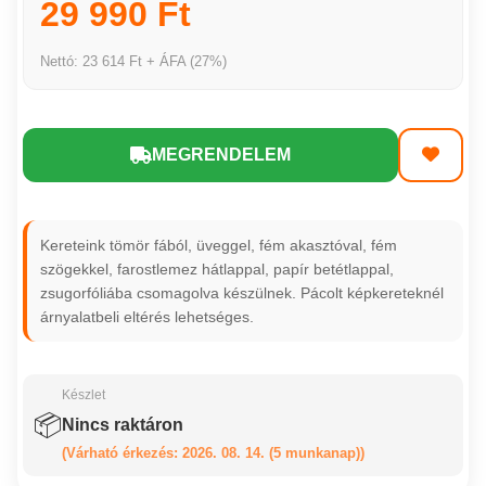
29 990 Ft
Nettó: 23 614 Ft + ÁFA (27%)
MEGRENDELEM
Kereteink tömör fából, üveggel, fém akasztóval, fém
szögekkel, farostlemez hátlappal, papír betétlappal,
zsugorfóliába csomagolva készülnek. Pácolt képkereteknél
árnyalatbeli eltérés lehetséges.
Készlet
📦
Nincs raktáron
(Várható érkezés: 2026. 08. 14. (5 munkanap))