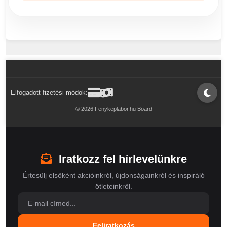
Elfogadott fizetési módok:
© 2026 Fenykeplabor.hu Board
Iratkozz fel hírlevelünkre
Értesülj elsőként akcióinkról, újdonságainkról és inspiráló
ötleteinkről.
Feliratkozás