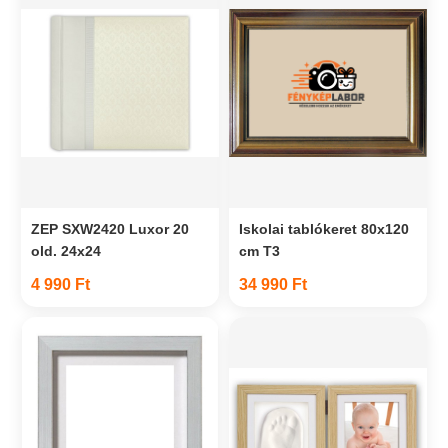
ZEP SXW2420 Luxor 20
Iskolai tablókeret 80x120
old. 24x24
cm T3
4 990 Ft
34 990 Ft