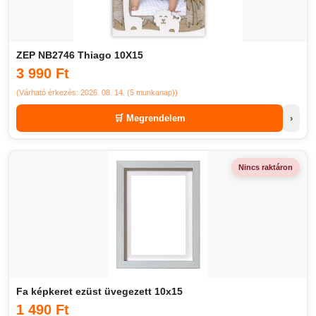
ZEP NB2746 Thiago 10X15
3 990 Ft
(Várható érkezés: 2026. 08. 14. (5 munkanap))
🛒 Megrendelem
›
Nincs raktáron
Fa képkeret ezüst üvegezett 10x15
1 490 Ft