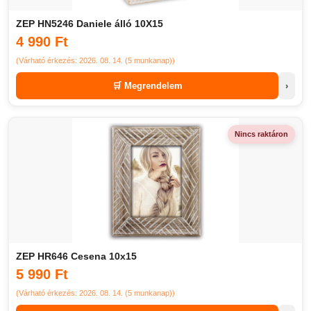
ZEP HN5246 Daniele álló 10X15
4 990 Ft
(Várható érkezés: 2026. 08. 14. (5 munkanap))
🛒 Megrendelem
›
Nincs raktáron
ZEP HR646 Cesena 10x15
5 990 Ft
(Várható érkezés: 2026. 08. 14. (5 munkanap))