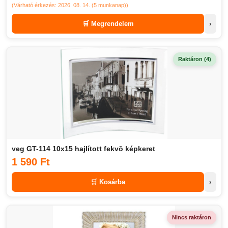
(Várható érkezés: 2026. 08. 14. (5 munkanap))
🛒 Megrendelem
›
Raktáron (4)
veg GT-114 10x15 hajlított fekvõ képkeret
1 590 Ft
🛒 Kosárba
›
Nincs raktáron