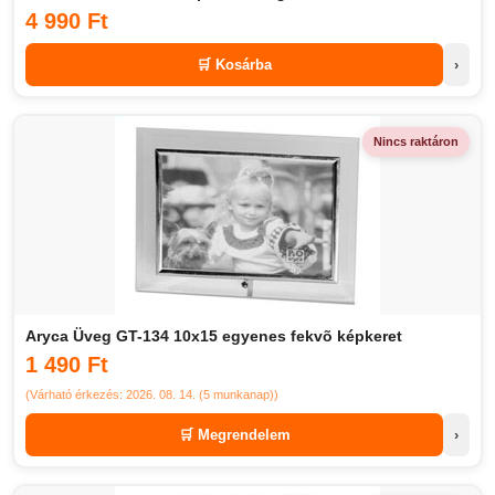
4 990 Ft
🛒 Kosárba
›
Nincs raktáron
Aryca Üveg GT-134 10x15 egyenes fekvõ képkeret
1 490 Ft
(Várható érkezés: 2026. 08. 14. (5 munkanap))
🛒 Megrendelem
›