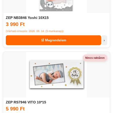
ZEP NB3846 Yoshi 10X15
3 990 Ft
(Várható érkezés: 2026. 08. 14. (5 munkanap))
🛒 Megrendelem
›
Nincs raktáron
ZEP RS7946 VITO 10*15
5 990 Ft