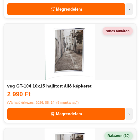
🛒 Megrendelem
›
Nincs raktáron
veg GT-104 10x15 hajlított álló képkeret
2 990 Ft
(Várható érkezés: 2026. 08. 14. (5 munkanap))
🛒 Megrendelem
›
Raktáron (10)