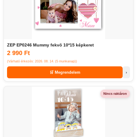
ZEP EP0246 Mummy fekvõ 10*15 képkeret
2 990 Ft
(Várható érkezés: 2026. 08. 14. (5 munkanap))
🛒 Megrendelem
›
Nincs raktáron