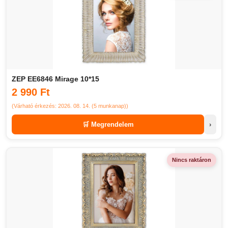
ZEP EE6846 Mirage 10*15
2 990 Ft
(Várható érkezés: 2026. 08. 14. (5 munkanap))
🛒 Megrendelem
›
Nincs raktáron