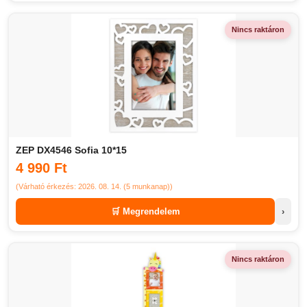
Nincs raktáron
ZEP DX4546 Sofia 10*15
4 990 Ft
(Várható érkezés: 2026. 08. 14. (5 munkanap))
🛒 Megrendelem
›
Nincs raktáron