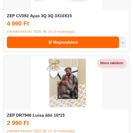
ZEP CV392 Ayas 3Q 3Q 3X10X15
4 990 Ft
(Várható érkezés: 2026. 08. 14. (5 munkanap))
🛒 Megrendelem
›
Nincs raktáron
ZEP DR7946 Luisa álló 10*15
2 990 Ft
(Várható érkezés: 2026. 08. 14. (5 munkanap))