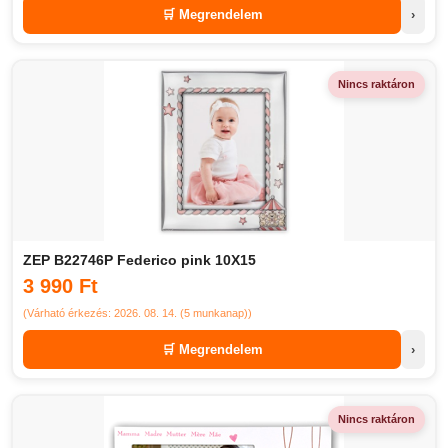
🛒 Megrendelem
›
Nincs raktáron
ZEP B22746P Federico pink 10X15
3 990 Ft
(Várható érkezés: 2026. 08. 14. (5 munkanap))
🛒 Megrendelem
›
Nincs raktáron