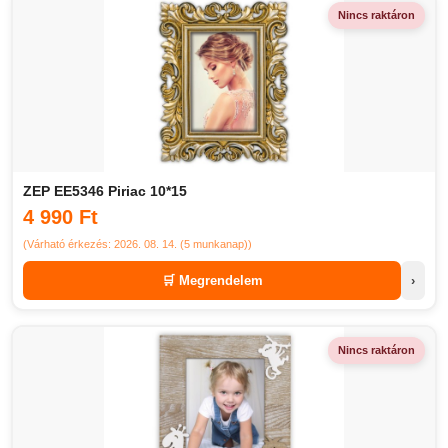
Nincs raktáron
ZEP EE5346 Piriac 10*15
4 990 Ft
(Várható érkezés: 2026. 08. 14. (5 munkanap))
🛒 Megrendelem
›
Nincs raktáron