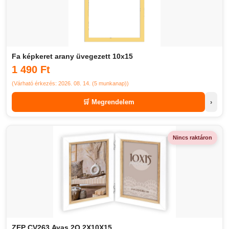
Fa képkeret arany üvegezett 10x15
1 490 Ft
(Várható érkezés: 2026. 08. 14. (5 munkanap))
🛒 Megrendelem
›
Nincs raktáron
ZEP CV263 Ayas 2Q 2X10X15