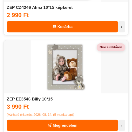
ZEP CZ4246 Alma 10*15 képkeret
2 990 Ft
🛒 Kosárba
›
Nincs raktáron
ZEP EE3546 Billy 10*15
3 990 Ft
(Várható érkezés: 2026. 08. 14. (5 munkanap))
🛒 Megrendelem
›