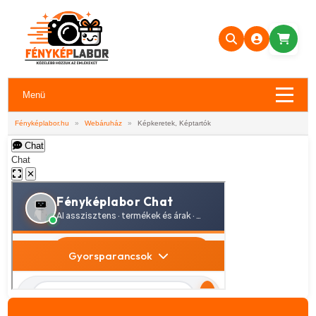
Menü
Fényképlabor.hu
»
Webáruház
»
Képkeretek, Képtartók
Chat
Chat
✕