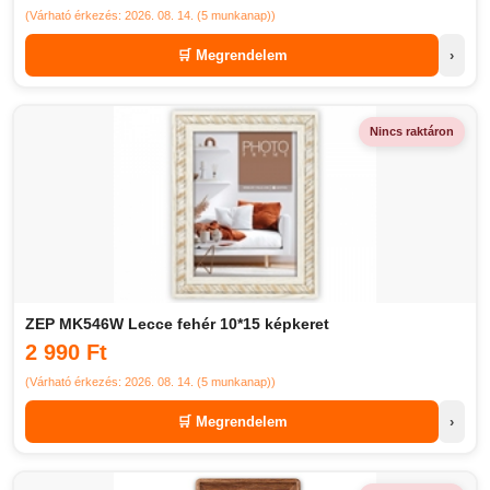
(Várható érkezés: 2026. 08. 14. (5 munkanap))
🛒 Megrendelem
›
Nincs raktáron
ZEP MK546W Lecce fehér 10*15 képkeret
2 990 Ft
(Várható érkezés: 2026. 08. 14. (5 munkanap))
🛒 Megrendelem
›