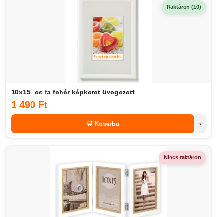
Raktáron (10)
10x15 -es fa fehér képkeret üvegezett
1 490 Ft
🛒 Kosárba
›
Nincs raktáron