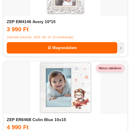
ZEP EM4146 Avery 10*15
3 990 Ft
(Várható érkezés: 2026. 08. 14. (5 munkanap))
🛒 Megrendelem
›
Nincs raktáron
ZEP ER646B Colin Blue 10x15
4 990 Ft