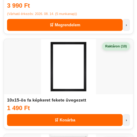
3 990 Ft
(Várható érkezés: 2026. 08. 14. (5 munkanap))
🛒 Megrendelem
›
Raktáron (10)
10x15-ös fa képkeret fekete üvegezett
1 490 Ft
🛒 Kosárba
›