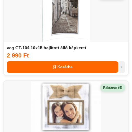
veg GT-104 10x15 hajlított álló képkeret
2 990 Ft
🛒 Kosárba
›
Raktáron (5)