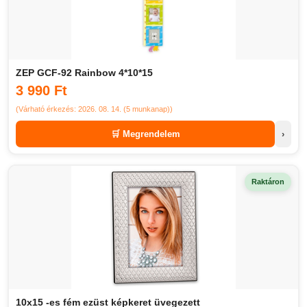
ZEP GCF-92 Rainbow 4*10*15
3 990 Ft
(Várható érkezés: 2026. 08. 14. (5 munkanap))
🛒 Megrendelem
›
Raktáron
10x15 -es fém ezüst képkeret üvegezett