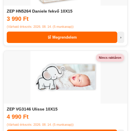
ZEP HN5264 Daniele fekvő 10X15
3 990 Ft
(Várható érkezés: 2026. 08. 14. (5 munkanap))
🛒 Megrendelem
›
Nincs raktáron
ZEP VG3146 Ulisse 10X15
4 990 Ft
(Várható érkezés: 2026. 08. 14. (5 munkanap))