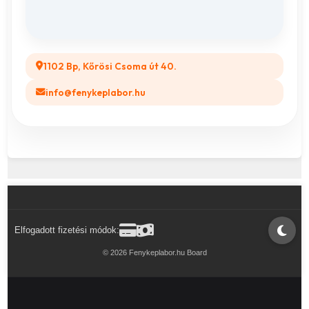
Legyél a Partnerünk! (B2B)
1102 Bp, Kőrösi Csoma út 40.
info@fenykeplabor.hu
Elfogadott fizetési módok:
© 2026 Fenykeplabor.hu Board