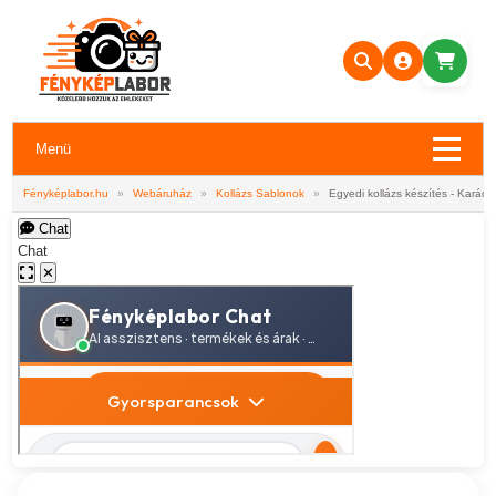
Menü
Fényképlabor.hu
»
Webáruház
»
Kollázs Sablonok
»
Egyedi kollázs készítés - Karács
Chat
Chat
✕