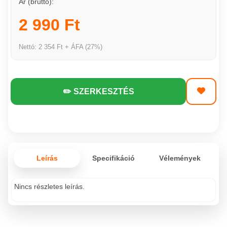
Ár (bruttó):
2 990 Ft
Nettó: 2 354 Ft + ÁFA (27%)
✏️ SZERKESZTÉS
Leírás
Specifikáció
Vélemények
Nincs részletes leírás.