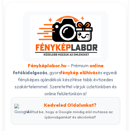
Fényképlabor.hu
– Prémium
online
, gyors
és egyedi
fotókidolgozás
fénykép előhívás
fényképes ajándékok készítése több évtizedes
szakértelemmel. Szeretettel várjuk üzletünkben és
online felületünkön is!
Kedveled Oldalunkat?
Állítsd be, hogy a Google mindig elöl mutassa az
újdonságainkat és akcióinkat!