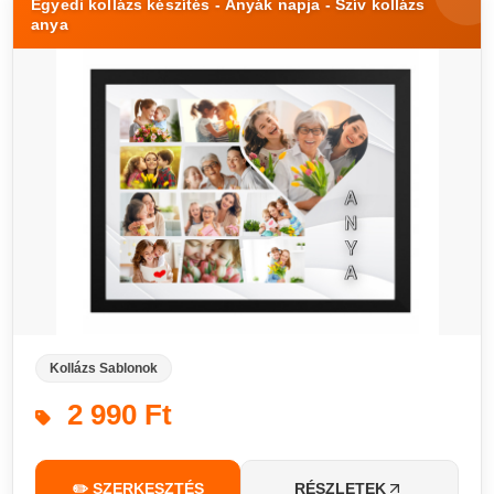
Egyedi kollázs készítés - Anyák napja - Szív kollázs
anya
Kollázs Sablonok
2 990 Ft
✏️ SZERKESZTÉS
RÉSZLETEK