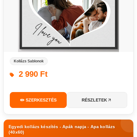
Kollázs Sablonok
2 990 Ft
✏️ SZERKESZTÉS
RÉSZLETEK
Egyedi kollázs készítés - Apák napja - Apa kollázs
(40x60)