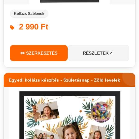
Kollázs Sablonok
2 990 Ft
✏️ SZERKESZTÉS
RÉSZLETEK
Egyedi kollázs készítés - Születésnap - Zöld levelek