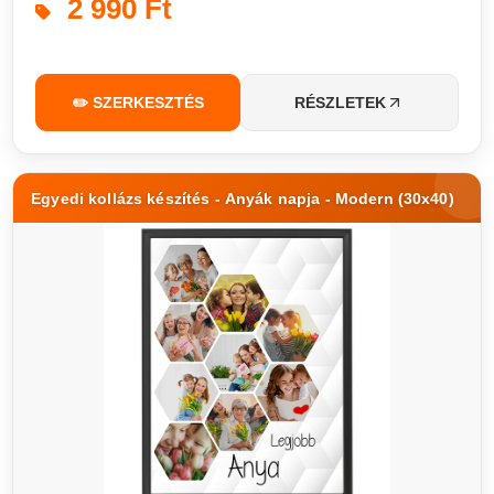
2 990 Ft
✏️ SZERKESZTÉS
RÉSZLETEK
Egyedi kollázs készítés - Anyák napja - Modern (30x40)