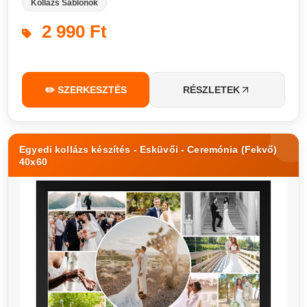
Kollázs Sablonok
2 990 Ft
✏️ SZERKESZTÉS
RÉSZLETEK
Egyedi kollázs készítés - Esküvői - Ceremónia (Fekvő)
40x60