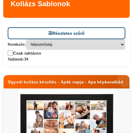
Kollázs Sablonok
Részletes szűrő
Rendezés:
Csak raktáron
34
Találatok:
Egyedi kollázs készítés - Apák napja - Apa képkavalkád