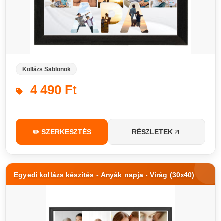
Kollázs Sablonok
4 490 Ft
✏️ SZERKESZTÉS
RÉSZLETEK
Egyedi kollázs készítés - Anyák napja - Virág (30x40)