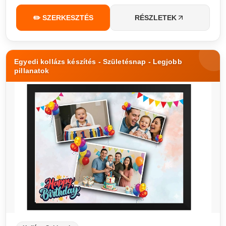
✏️ SZERKESZTÉS
RÉSZLETEK
Egyedi kollázs készítés - Születésnap - Legjobb
pillanatok