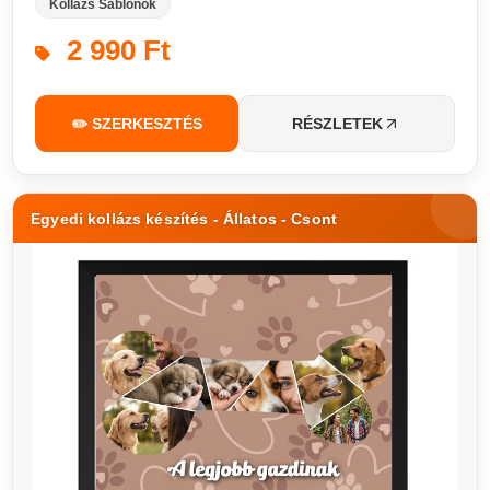
Kollázs Sablonok
2 990 Ft
✏️ SZERKESZTÉS
RÉSZLETEK
Egyedi kollázs készítés - Állatos - Csont