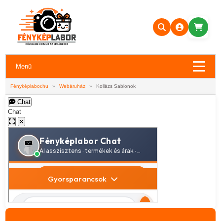
Menü
Fényképlabor.hu
»
Webáruház
»
Kollázs Sablonok
Chat
Chat
✕