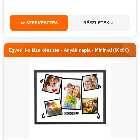
✏️ SZERKESZTÉS
RÉSZLETEK
Egyedi kollázs készítés - Anyák napja - Minimal (60x80)