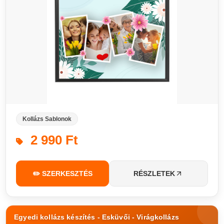
Kollázs Sablonok
2 990 Ft
✏️ SZERKESZTÉS
RÉSZLETEK
Egyedi kollázs készítés - Esküvői - Virágkollázs