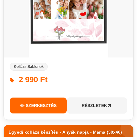
Kollázs Sablonok
2 990 Ft
✏️ SZERKESZTÉS
RÉSZLETEK
Egyedi kollázs készítés - Anyák napja - Mama (30x40)