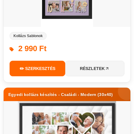
Kollázs Sablonok
2 990 Ft
✏️ SZERKESZTÉS
RÉSZLETEK
Egyedi kollázs készítés - Családi - Modern (30x40)