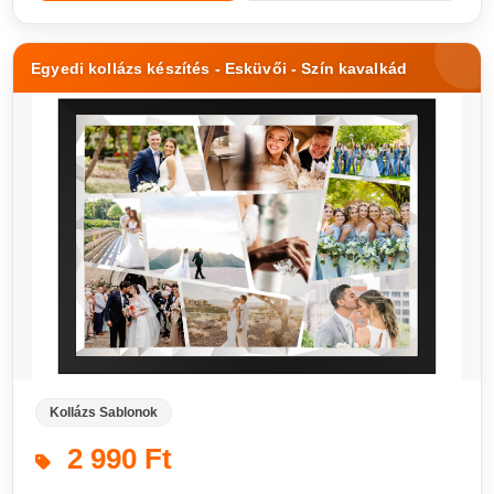
Egyedi kollázs készítés - Esküvői - Szín kavalkád
Kollázs Sablonok
2 990 Ft