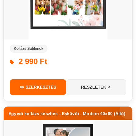
Kollázs Sablonok
2 990 Ft
✏️ SZERKESZTÉS
RÉSZLETEK
Egyedi kollázs készítés - Esküvői - Modern 40x60 (Álló)