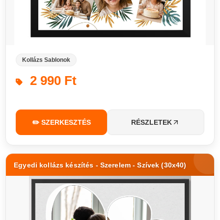
Kollázs Sablonok
2 990 Ft
✏️ SZERKESZTÉS
RÉSZLETEK
Egyedi kollázs készítés - Szerelem - Szívek (30x40)