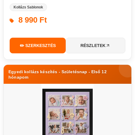
Kollázs Sablonok
8 990 Ft
✏️ SZERKESZTÉS
RÉSZLETEK
Egyedi kollázs készítés - Születésnap - Első 12
hónapom