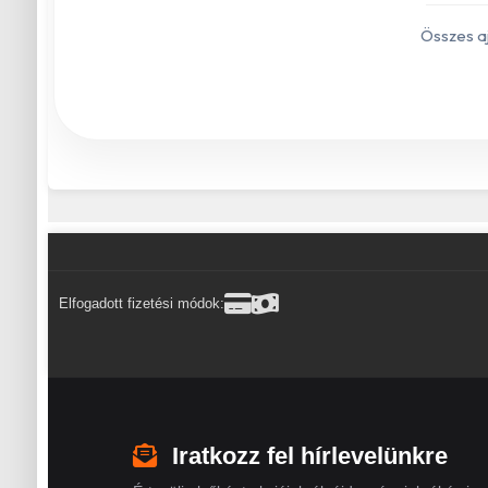
Összes a
Elfogadott fizetési módok:
Iratkozz fel hírlevelünkre