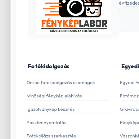
évtizedes
Fotókidolgozás
Egyedi
Online fotókidolgozás csomagok
Egyedi F
Minőségi fénykép előhívás
Fotómoza
Igazolványkép készítés
Gravíroz
Poszter nyomtatás
Fénykép
Fotókollázs szerkesztés
Vászonké