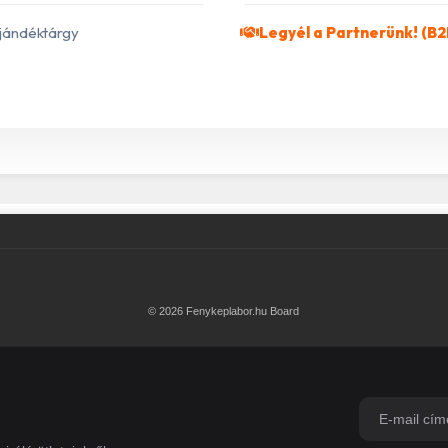
jándéktárgy
Legyél a Partnerünk! (B2
© 2026 Fenykeplabor.hu Board