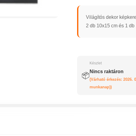
Világítós dekor képker
2 db 10x15 cm és 1 db 
Készlet
Nincs raktáron
📦
(Várható érkezés: 2026. 0
munkanap))