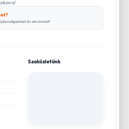
nkön is!
kat?
újdonságainkat és akcióinkat!
Szaküzletünk