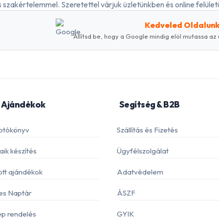
 szakértelemmel. Szeretettel várjuk üzletünkben és online felületü
Kedveled Oldalun
Állítsd be, hogy a Google mindig elöl mutassa az 
 Ajándékok
Segítség & B2B
otókönyv
Szállítás és Fizetés
ik készítés
Ügyfélszolgálat
ott ajándékok
Adatvédelem
es Naptár
ÁSZF
p rendelés
GYIK