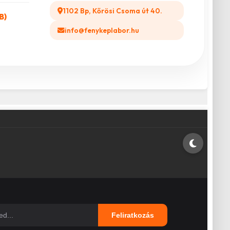
1102 Bp, Kőrösi Csoma út 40.
B)
info@fenykeplabor.hu
Feliratkozás