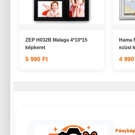
ZEP H032B Malaga 4*10*15
Hama M
képkeret
ezüst 
5 990 Ft
4 990
Fénykép