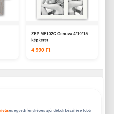
ZEP MF102C Genova 4*10*15
képkeret
4 990 Ft
és egyedi fényképes ajándékok készítése több
hívás