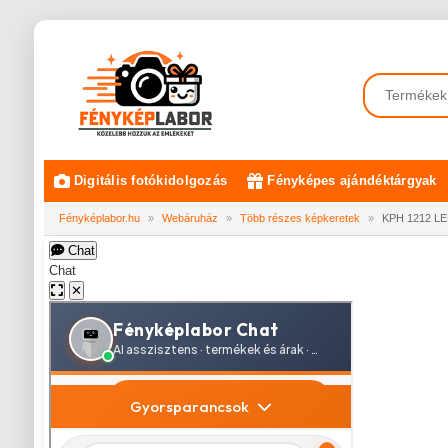
Digitális fotókidolgozás
Fényképes ajándéktárgyak
Fényképlabor.hu
»
Webáruház
»
Több részes képkeretek
»
KPH 1212 LE
Chat
Chat
✕