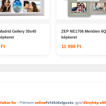
adrid Gellery 30x40
ZEP NE1706 Meridien 6Q
képkeret
képkeret
 Ft
11 990 Ft
labor.hu
– Prémium
online
, gyors
fotókidolgozás
fénykép elő