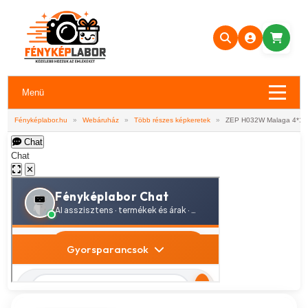
Menü
Fényképlabor.hu
»
Webáruház
»
Több részes képkeretek
»
ZEP H032W Malaga 4*10*
Chat
Chat
✕