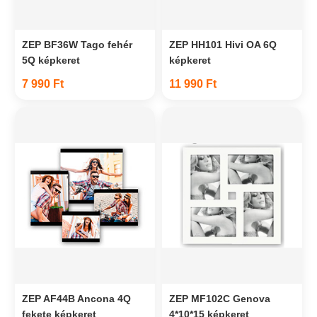
ZEP BF36W Tago fehér
ZEP HH101 Hivi OA 6Q
5Q képkeret
képkeret
7 990 Ft
11 990 Ft
ZEP AF44B Ancona 4Q
ZEP MF102C Genova
fekete képkeret
4*10*15 képkeret