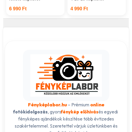
6 990 Ft
4 990 Ft
Fényképlabor.hu
– Prémium
online
, gyors
és egyedi
fotókidolgozás
fénykép előhívás
fényképes ajándékok készítése több évtizedes
szakértelemmel. Szeretettel várjuk üzletünkben és