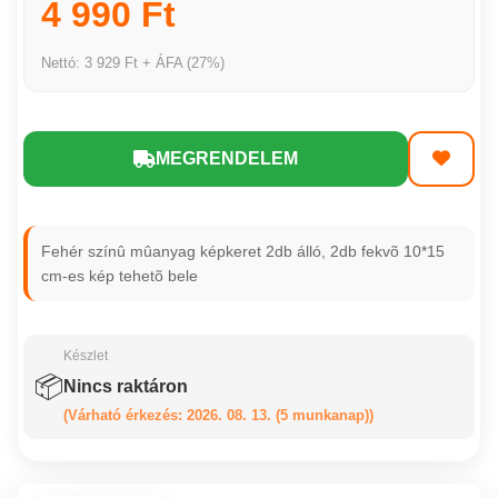
4 990 Ft
Nettó: 3 929 Ft + ÁFA (27%)
MEGRENDELEM
Fehér színû mûanyag képkeret 2db álló, 2db fekvõ 10*15
cm-es kép tehetõ bele
Készlet
📦
Nincs raktáron
(Várható érkezés: 2026. 08. 13. (5 munkanap))