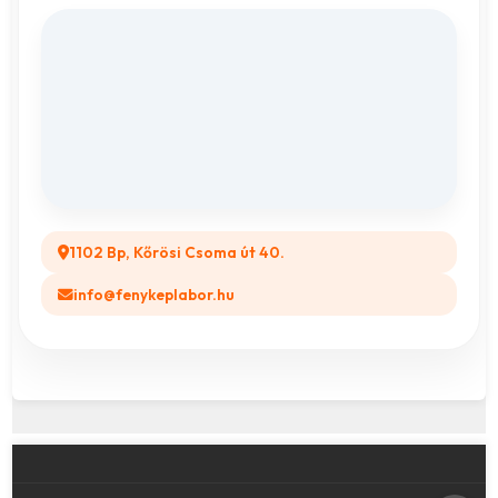
Fényképes Naptár
Adatvédelem
Vászonkép rendelés
ÁSZF
Összes ajándéktárgy
GYIK
Legyél a Partnerünk! (B2B)
1102 Bp, Kőrösi Csoma út 40.
info@fenykeplabor.hu