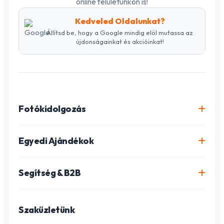
online felületünkön is!
Kedveled Oldalunkat?
Állítsd be, hogy a Google mindig elöl mutassa az
újdonságainkat és akcióinkat!
Fotókidolgozás
Online fotókidolgozás csomagok
Egyedi Ajándékok
Minőségi fénykép előhívás
Egyedi Fotókönyv
Segítség & B2B
Igazolványkép készítés
Fotómozaik készítés
Szállítás és Fizetés
Poszter nyomtatás
Gravírozott ajándékok
Szaküzletünk
Ügyfélszolgálat
Fotókollázs szerkesztés