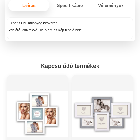
Leírás
Specifikáció
Vélemények
Fehér színû mûanyag képkeret
2db álló, 2db fekvõ 10*15 cm-es kép tehetõ bele
Kapcsolódó termékek