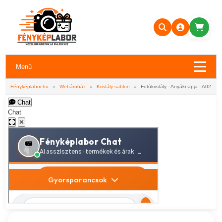
Menü
Fényképlabor.hu
»
Webáruház
»
Kristály sablon
»
Fotókristály - Anyáknapja - A02
Chat
Chat
✕