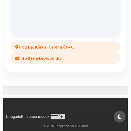
ÁSZF
Összes ajándéktárgy
GYIK
Legyél a Partnerünk! (B2B)
1102 Bp, Kőrösi Csoma út 40.
info@fenykeplabor.hu
Elfogadott fizetési módok:
© 2026 Fenykeplabor.hu Board