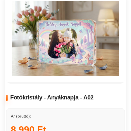
Fotókristály - Anyáknapja - A02
Ár (bruttó):
8 990 Ft