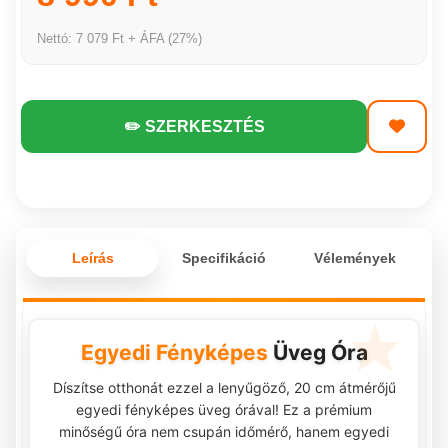
Nettó: 7 079 Ft + ÁFA (27%)
✏️ SZERKESZTÉS
Leírás
Specifikáció
Vélemények
Egyedi Fényképes
Üveg Óra
Díszítse otthonát ezzel a lenyűgöző, 20 cm átmérőjű
egyedi fényképes üveg órával! Ez a prémium
minőségű óra nem csupán időmérő, hanem egyedi