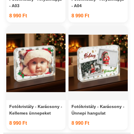
- A03
- A04
8 990 Ft
8 990 Ft
Fotókristály - Karácsony -
Fotókristály - Karácsony -
Kellemes ünnepeket
Ünnepi hangulat
8 990 Ft
8 990 Ft