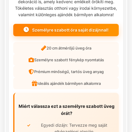
dekoráció is, amely kedvenc emlékeit örökíti meg.
Tökéletes választás otthoni vagy irodai környezetbe,
valamint különleges ajándék bármilyen alkalomra!
Személyre szabott óra saját dizájnnal!
20 cm átmérőjű üveg óra
Személyre szabott fénykép nyomtatás
Prémium minőségű, tartós üveg anyag
Ideális ajándék bármilyen alkalomra
Miért válassza ezt a személyre szabott üveg
órát?
Egyedi dizájn: Tervezze meg saját
elképzelései alapján