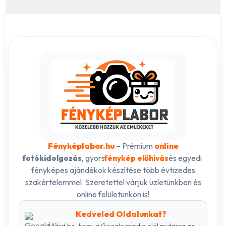
Fényképlabor.hu
– Prémium
online
, gyors
és egyedi
fotókidolgozás
fénykép előhívás
fényképes ajándékok készítése több évtizedes
szakértelemmel. Szeretettel várjuk üzletünkben és
online felületünkön is!
Kedveled Oldalunkat?
Állítsd be, hogy a Google mindig elöl mutassa az