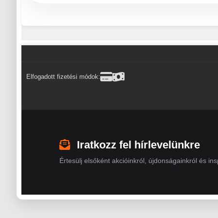
Elfogadott fizetési módok:
Iratkozz fel hírlevelünkre
Értesülj elsőként akcióinkról, újdonságainkról és insp