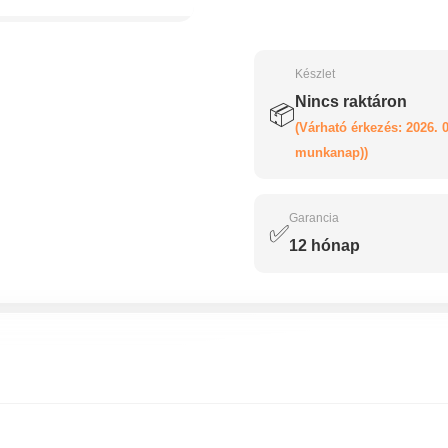
Készlet
Nincs raktáron
📦
(Várható érkezés: 2026. 0
munkanap))
Garancia
✅
12 hónap