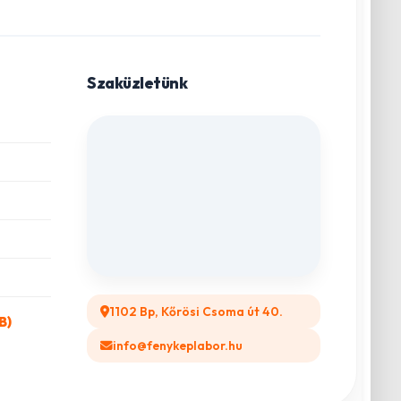
Szaküzletünk
1102 Bp, Kőrösi Csoma út 40.
B)
info@fenykeplabor.hu