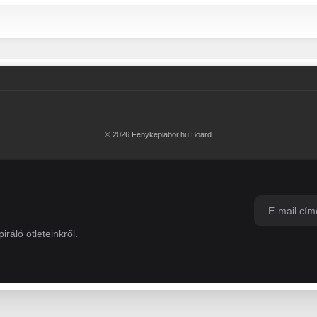
© 2026 Fenykeplabor.hu Board
iráló ötleteinkről.