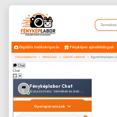
Digitális fotókidolgozás
Fényképes ajándéktárgyak
Fényképlabor.hu
»
Webáruház
»
Lábtörlő sablonok
»
Egyedi fényképes Láb
Chat
Chat
✕