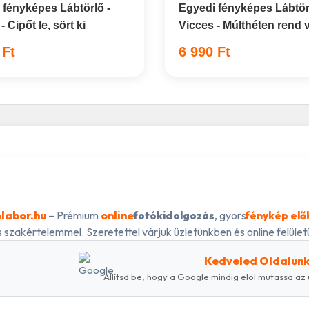
 fényképes Lábtörlő -
Egyedi fényképes Lábtör
- Cipőt le, sört ki
Vicces - Múlthéten rend v
 Ft
6 990 Ft
labor.hu
– Prémium
online
, gyors
fotókidolgozás
fénykép elő
 szakértelemmel. Szeretettel várjuk üzletünkben és online felületü
Kedveled Oldalun
Állítsd be, hogy a Google mindig elöl mutassa az 