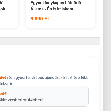
lő -
Egyedi fényképes Lábtörlő -
olt
Állatos - Én is itt lakom
6 990 Ft
és egyedi fényképes ajándékok készítése több
hívás
nkön is!
kat?
újdonságainkat és akcióinkat!