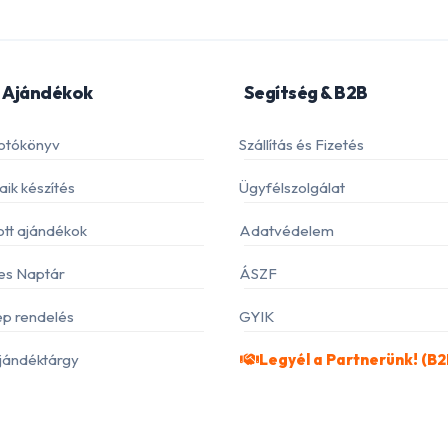
 Ajándékok
Segítség & B2B
otókönyv
Szállítás és Fizetés
ik készítés
Ügyfélszolgálat
ott ajándékok
Adatvédelem
es Naptár
ÁSZF
p rendelés
GYIK
jándéktárgy
Legyél a Partnerünk! (B2