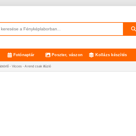
Fotónaptár
Poszter, vászon
Kollázs készítés
törlő - Vicces - A rend csak illúzió