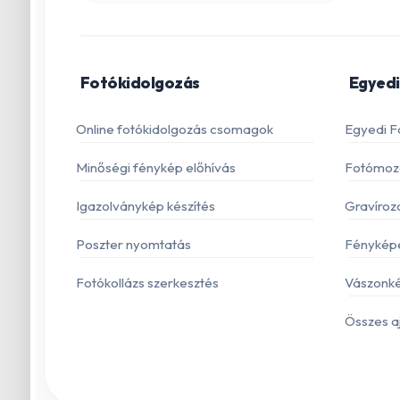
Fotókidolgozás
Egyedi
Online fotókidolgozás csomagok
Egyedi F
Minőségi fénykép előhívás
Fotómoza
Igazolványkép készítés
Gravíroz
Poszter nyomtatás
Fénykép
Fotókollázs szerkesztés
Vászonké
Összes a