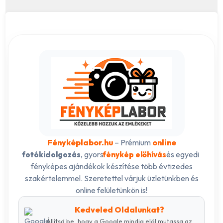
Fényképlabor.hu
– Prémium
online
, gyors
és egyedi
fotókidolgozás
fénykép előhívás
fényképes ajándékok készítése több évtizedes
szakértelemmel. Szeretettel várjuk üzletünkben és
online felületünkön is!
Kedveled Oldalunkat?
Állítsd be, hogy a Google mindig elöl mutassa az