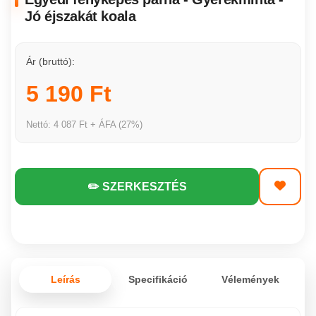
Jó éjszakát koala
Ár (bruttó):
5 190 Ft
Nettó: 4 087 Ft + ÁFA (27%)
✏️ SZERKESZTÉS
Leírás
Specifikáció
Vélemények