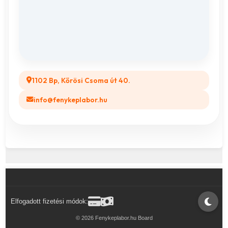
ÁSZF
Összes ajándéktárgy
GYIK
Legyél a Partnerünk! (B2B)
1102 Bp, Kőrösi Csoma út 40.
info@fenykeplabor.hu
Elfogadott fizetési módok:
© 2026 Fenykeplabor.hu Board