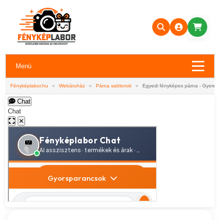
Menü
Fényképlabor.hu
»
Webáruház
»
Párna sablonok
»
Egyedi fényképes párna - Gyerekm
Chat
Chat
✕