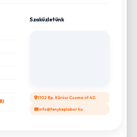
Szaküzletünk
1102 Bp, Kőrösi Csoma út 40.
B)
info@fenykeplabor.hu