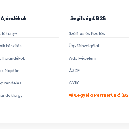
 Ajándékok
Segítség & B2B
otókönyv
Szállítás és Fizetés
ik készítés
Ügyfélszolgálat
ott ajándékok
Adatvédelem
es Naptár
ÁSZF
p rendelés
GYIK
jándéktárgy
Legyél a Partnerünk! (B2