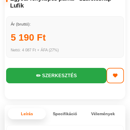
Lufik
Ár (bruttó):
5 190 Ft
Nettó: 4 087 Ft + ÁFA (27%)
✏️ SZERKESZTÉS
Leírás
Specifikáció
Vélemények