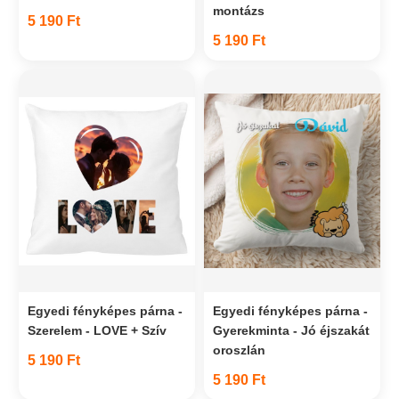
montázs
5 190 Ft
5 190 Ft
Egyedi fényképes párna -
Egyedi fényképes párna -
Szerelem - LOVE + Szív
Gyerekminta - Jó éjszakát
oroszlán
5 190 Ft
5 190 Ft