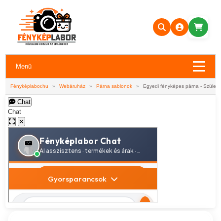
Menü
Fényképlabor.hu
»
Webáruház
»
Párna sablonok
»
Egyedi fényképes párna - Születé
Chat
Chat
✕