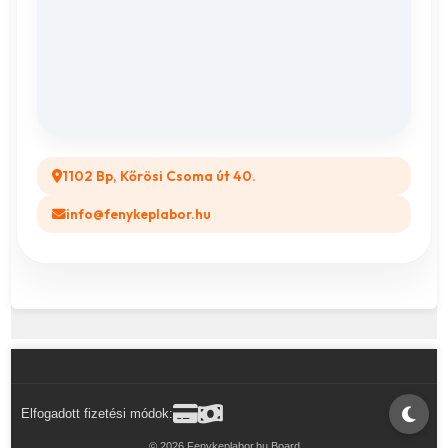
Vászonkép rendelés
ÁSZF
Összes ajándéktárgy
GYIK
Legyél a Partnerünk! (B2B)
1102 Bp, Kőrösi Csoma út 40.
info@fenykeplabor.hu
Elfogadott fizetési módok:
© 2026 Fenykeplabor.hu Board