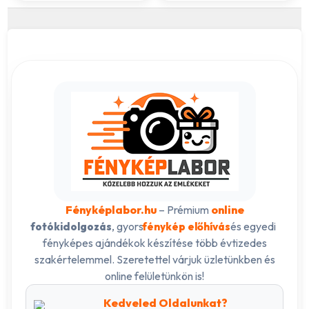
Fényképlabor.hu
– Prémium
online
, gyors
és egyedi
fotókidolgozás
fénykép előhívás
fényképes ajándékok készítése több évtizedes
szakértelemmel. Szeretettel várjuk üzletünkben és
online felületünkön is!
Kedveled Oldalunkat?