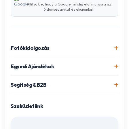
Állítsd be, hogy a Google mindig elöl mutassa az
újdonságainkat és akcióinkat!
Fotókidolgozás
Online fotókidolgozás csomagok
Egyedi Ajándékok
Minőségi fénykép előhívás
Egyedi Fotókönyv
Segítség & B2B
Igazolványkép készítés
Fotómozaik készítés
Szállítás és Fizetés
Poszter nyomtatás
Gravírozott ajándékok
Szaküzletünk
Ügyfélszolgálat
Fotókollázs szerkesztés
Fényképes Naptár
Adatvédelem