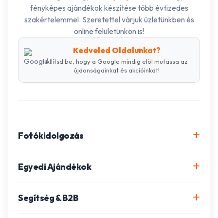
fényképes ajándékok készítése több évtizedes
szakértelemmel. Szeretettel várjuk üzletünkben és
online felületünkön is!
Kedveled Oldalunkat?
Állítsd be, hogy a Google mindig elöl mutassa az
újdonságainkat és akcióinkat!
Fotókidolgozás
Online fotókidolgozás csomagok
Egyedi Ajándékok
Minőségi fénykép előhívás
Egyedi Fotókönyv
Segítség & B2B
Igazolványkép készítés
Fotómozaik készítés