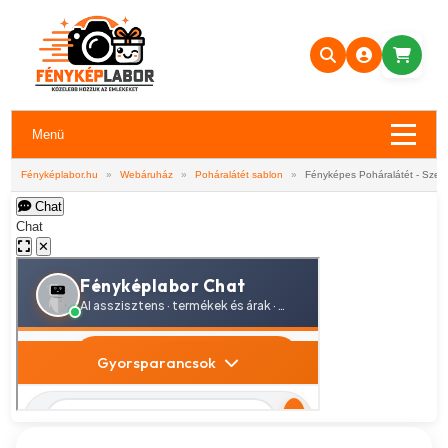
Menü
Fényképlabor.hu
»
Webáruház
»
Poháralátét sablon
»
Fényképes Poháralátét - Szere
Chat
Chat
✕