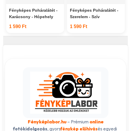
Fényképes Poháralátét -
Fényképes Poháralátét -
Karácsony - Hópehely
Szerelem - Szív
1 590 Ft
1 590 Ft
Fényképlabor.hu
– Prémium
online
, gyors
és egyedi
fotókidolgozás
fénykép előhívás