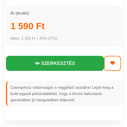
Ár (bruttó):
1 590 Ft
Nettó: 1 252 Ft + ÁFA (27%)
✏️ SZERKESZTÉS
Csempéssz vidámságot a reggeliző asztalra! Lepd meg a
bulit egyedi poháralátéttel, hogy a közös italozások
garantáltan jó hangulatban teljenek!