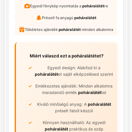
Egyedi fénykép nyomtatás a
poháralátét
re
Préselt fa anyagú
poháralátét
Tökéletes ajándék
poháralátét
minden alkalomra
Miért válaszd ezt a
poháralátétet
?
Egyedi design: Alakítsd ki a
poháralátét
et saját elképzelésed szerint
Emlékezetes ajándék: Minden alkalomra
maradandó emlék
poháralátét
tel
Kiváló minőségű anyag: A
poháralátét
préselt faból készül
Könnyen használható: Az egyedi
poháralátét
praktikus és szép