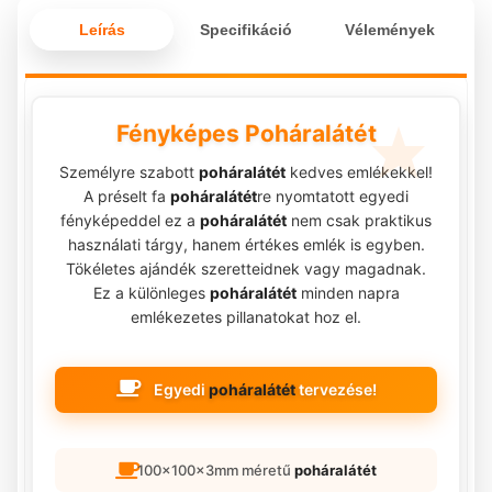
Leírás
Specifikáció
Vélemények
Fényképes Poháralátét
Személyre szabott
poháralátét
kedves emlékekkel!
A préselt fa
poháralátét
re nyomtatott egyedi
fényképeddel ez a
poháralátét
nem csak praktikus
használati tárgy, hanem értékes emlék is egyben.
Tökéletes ajándék szeretteidnek vagy magadnak.
Ez a különleges
poháralátét
minden napra
emlékezetes pillanatokat hoz el.
Egyedi
poháralátét
tervezése!
100x100x3mm méretű
poháralátét