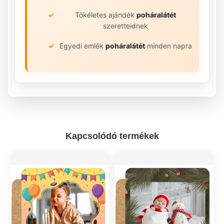
Tökéletes ajándék
poháralátét
szeretteidnek
Egyedi emlék
poháralátét
minden napra
Kapcsolódó termékek