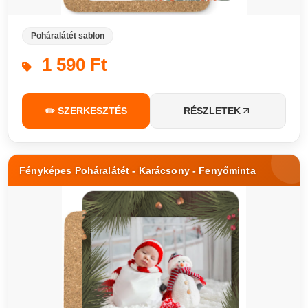
Poháralátét sablon
1 590 Ft
✏️ SZERKESZTÉS
RÉSZLETEK
Fényképes Poháralátét - Karácsony - Fenyőminta