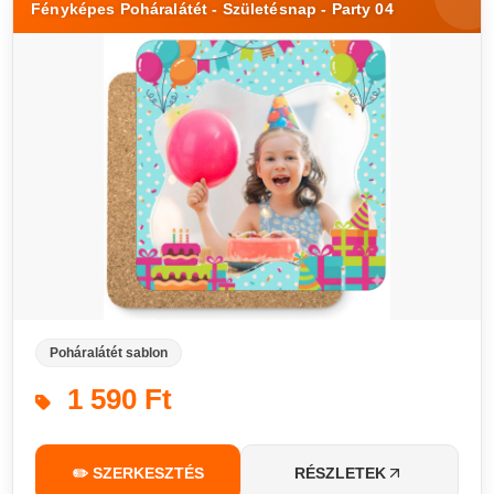
Fényképes Poháralátét - Születésnap - Party 04
Poháralátét sablon
1 590 Ft
✏️ SZERKESZTÉS
RÉSZLETEK