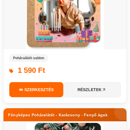
Poháralátét sablon
1 590 Ft
✏️ SZERKESZTÉS
RÉSZLETEK
Fényképes Poháralátét - Karácsony - Fenyő ágak