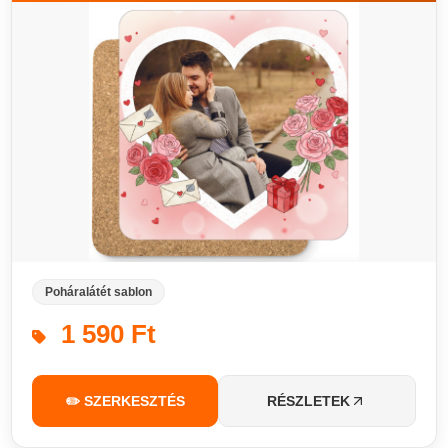
Poháralátét sablon
1 590 Ft
✏️ SZERKESZTÉS
RÉSZLETEK