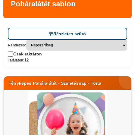
Poháralátét sablon
Részletes szűrő
Rendezés:
Csak raktáron
12
Találatok:
Fényképes Poháralátét - Születésnap - Torta