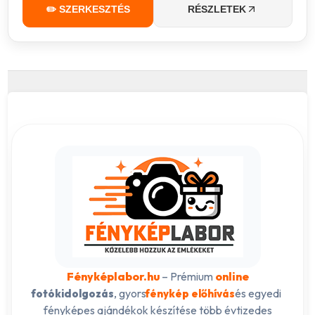
✏️ SZERKESZTÉS
RÉSZLETEK
Fényképlabor.hu
– Prémium
online
, gyors
és egyedi
fotókidolgozás
fénykép előhívás
fényképes ajándékok készítése több évtizedes