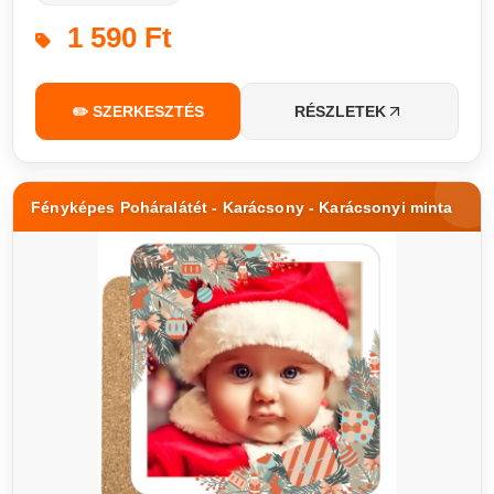
1 590 Ft
✏️ SZERKESZTÉS
RÉSZLETEK
Fényképes Poháralátét - Karácsony - Karácsonyi minta