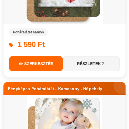
Poháralátét sablon
1 590 Ft
✏️ SZERKESZTÉS
RÉSZLETEK
Fényképes Poháralátét - Karácsony - Hópehely