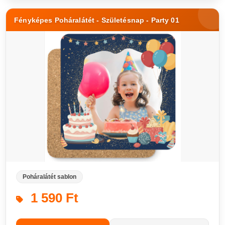
Fényképes Poháralátét - Születésnap - Party 01
Poháralátét sablon
1 590 Ft