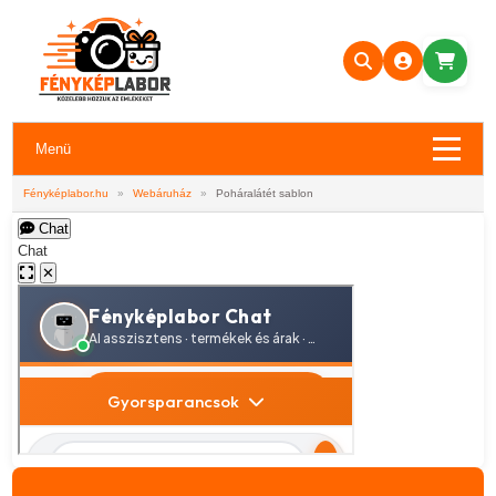
Menü
Fényképlabor.hu
»
Webáruház
»
Poháralátét sablon
Chat
Chat
✕