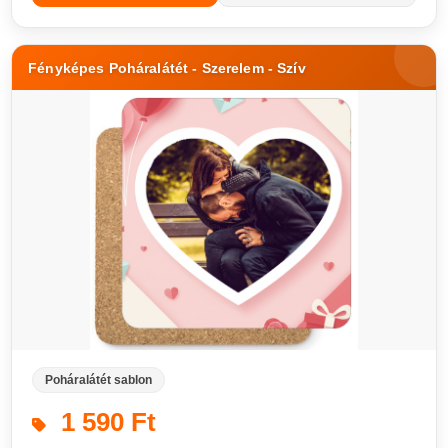
Fényképes Poháralátét - Szerelem - Szív
Poháralátét sablon
1 590 Ft