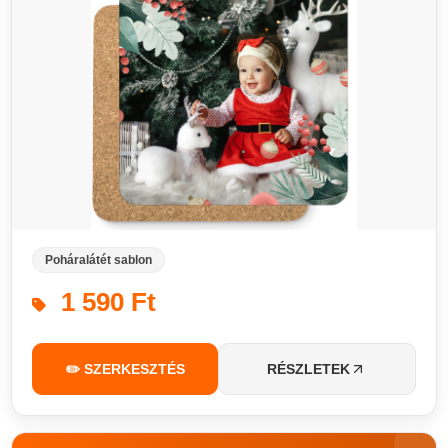
Poháralátét sablon
1 590 Ft
✏️ SZERKESZTÉS
RÉSZLETEK