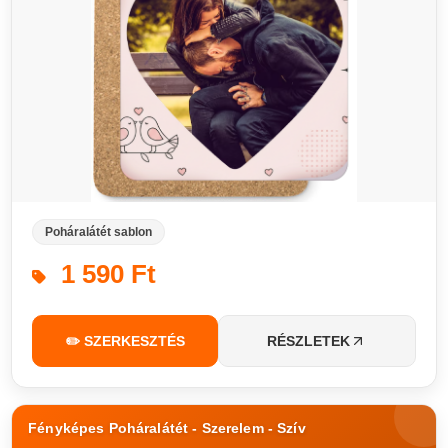
Poháralátét sablon
1 590 Ft
✏️ SZERKESZTÉS
RÉSZLETEK
Fényképes Poháralátét - Szerelem - Szív