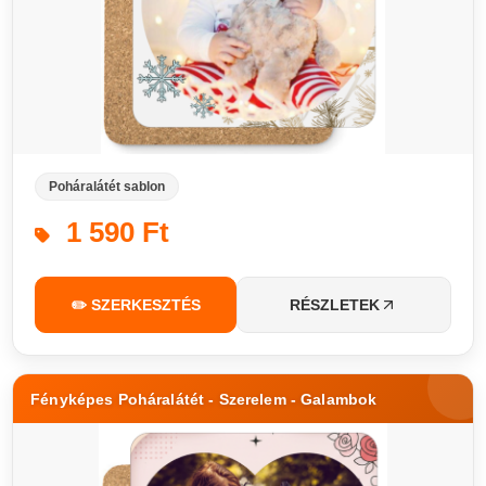
Poháralátét sablon
1 590 Ft
✏️ SZERKESZTÉS
RÉSZLETEK
Fényképes Poháralátét - Szerelem - Galambok