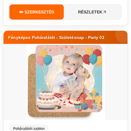
✏️ SZERKESZTÉS
RÉSZLETEK
Fényképes Poháralátét - Születésnap - Party 02
Poháralátét sablon