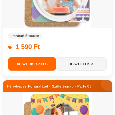
Poháralátét sablon
1 590 Ft
✏️ SZERKESZTÉS
RÉSZLETEK
Fényképes Poháralátét - Születésnap - Party 03