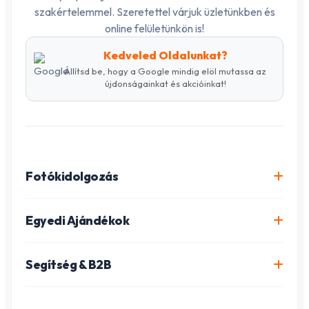
szakértelemmel. Szeretettel várjuk üzletünkben és
online felületünkön is!
Kedveled Oldalunkat?
Állítsd be, hogy a Google mindig elöl mutassa az
újdonságainkat és akcióinkat!
Fotókidolgozás
Online fotókidolgozás csomagok
Egyedi Ajándékok
Minőségi fénykép előhívás
Egyedi Fotókönyv
Segítség & B2B
Igazolványkép készítés
Fotómozaik készítés
Szállítás és Fizetés
Poszter nyomtatás