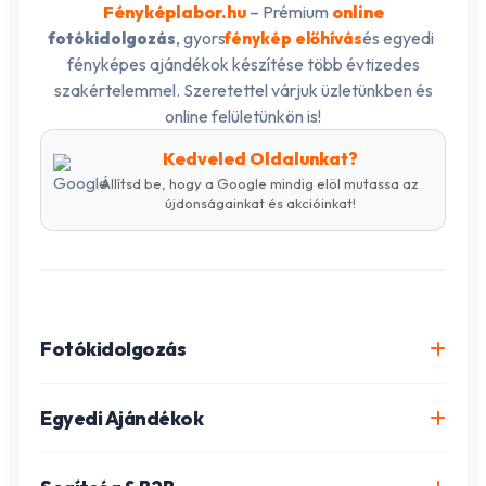
Fényképlabor.hu
– Prémium
online
, gyors
és egyedi
fotókidolgozás
fénykép előhívás
fényképes ajándékok készítése több évtizedes
szakértelemmel. Szeretettel várjuk üzletünkben és
online felületünkön is!
Kedveled Oldalunkat?
Állítsd be, hogy a Google mindig elöl mutassa az
újdonságainkat és akcióinkat!
Fotókidolgozás
Online fotókidolgozás csomagok
Egyedi Ajándékok
Minőségi fénykép előhívás
Egyedi Fotókönyv