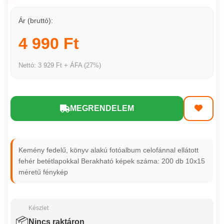
Ár (bruttó):
4 990 Ft
Nettó: 3 929 Ft + ÁFA (27%)
MEGRENDELEM
Kemény fedelű, könyv alakú fotóalbum celofánnal ellátott
fehér betétlapokkal Berakható képek száma: 200 db 10x15
méretű fénykép
Készlet
📦
Nincs raktáron