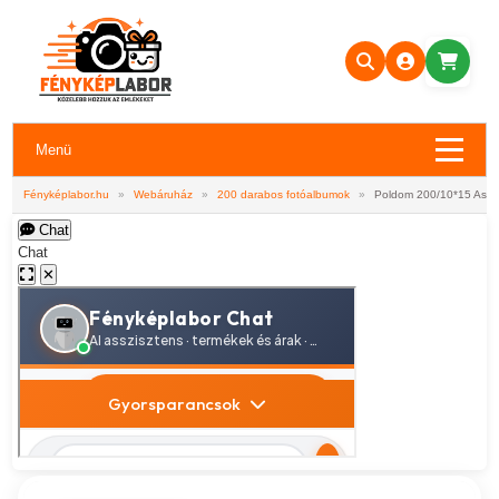
Menü
Fényképlabor.hu
»
Webáruház
»
200 darabos fotóalbumok
»
Poldom 200/10*15 Asso
Chat
Chat
✕