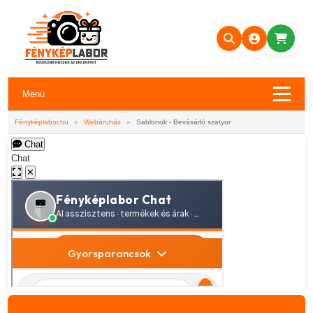
Menü
Fényképlabor.hu
»
Webáruház
»
Sablonok - Bevásárló szatyor
Chat
Chat
✕