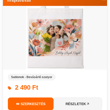
Virágkavalkád
Sablonok - Bevásárló szatyor
2 490 Ft
✏️ SZERKESZTÉS
RÉSZLETEK