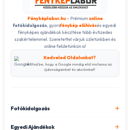
Fényképlabor.hu
– Prémium
online
, gyors
és egyedi
fotókidolgozás
fénykép előhívás
fényképes ajándékok készítése több évtizedes
szakértelemmel. Szeretettel várjuk üzletünkben és
online felületünkön is!
Kedveled Oldalunkat?
Állítsd be, hogy a Google mindig elöl mutassa az
újdonságainkat és akcióinkat!
Fotókidolgozás
Online fotókidolgozás csomagok
Egyedi Ajándékok