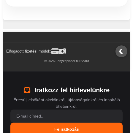
Elfogadott fizetési módok:
© 2026 Fenykeplabor.hu Board
Iratkozz fel hírlevelünkre
Értesülj elsőként akcióinkról, újdonságainkról és inspiráló
ötleteinkről.
Feliratkozás