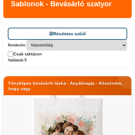
Sablonok - Bevásárló szatyor
Részletes szűrő
Rendezés:
Csak raktáron
5
Találatok:
Fényképes bevásárló táska - Anyáknapja - Köszönöm,
hogy vagy