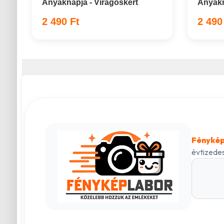
Anyáknapja - Virágoskert
Anyákn
2 490 Ft
2 490
Fénykép
évtizedes