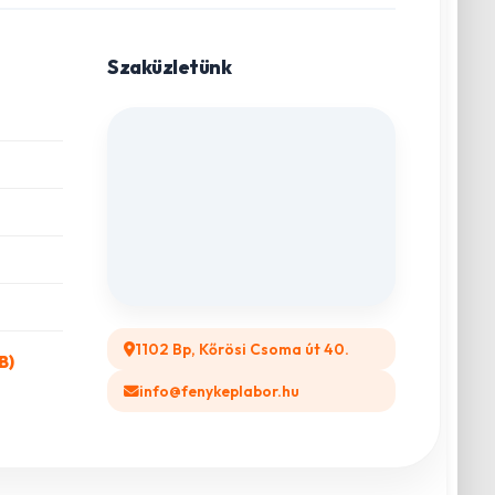
Szaküzletünk
1102 Bp, Kőrösi Csoma út 40.
B)
info@fenykeplabor.hu