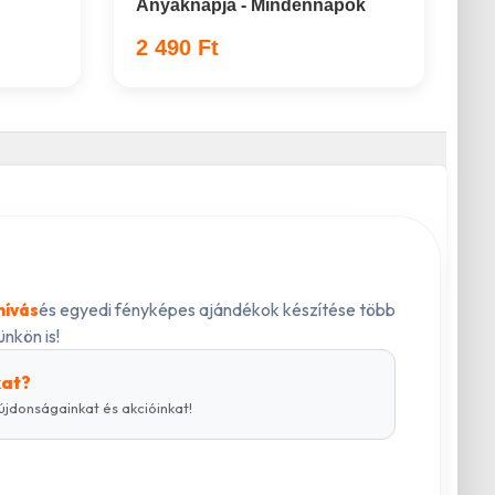
Anyáknapja - Mindennapok
2 490 Ft
és egyedi fényképes ajándékok készítése több
hívás
nkön is!
kat?
újdonságainkat és akcióinkat!