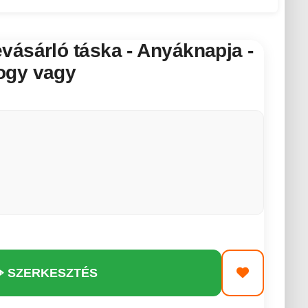
ásárló táska - Anyáknapja -
ogy vagy
️ SZERKESZTÉS