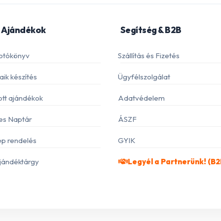
 Ajándékok
Segítség & B2B
otókönyv
Szállítás és Fizetés
ik készítés
Ügyfélszolgálat
ott ajándékok
Adatvédelem
es Naptár
ÁSZF
p rendelés
GYIK
jándéktárgy
Legyél a Partnerünk! (B2