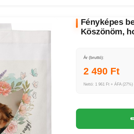
Fényképes bev
Köszönöm, h
Ár (bruttó):
2 490 Ft
Nettó: 1 961 Ft + ÁFA (27%)
✏