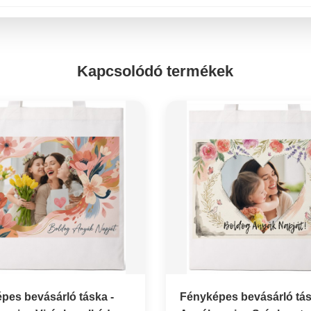
Kapcsolódó termékek
pes bevásárló táska -
Fényképes bevásárló tás