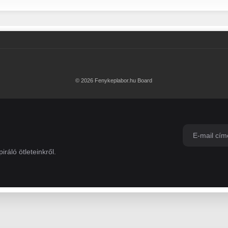
© 2026 Fenykeplabor.hu Board
iráló ötleteinkről.