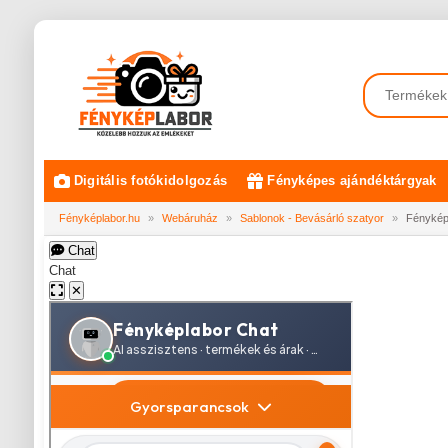
Digitális fotókidolgozás
Fényképes ajándéktárgyak
Fényképlabor.hu
»
Webáruház
»
Sablonok - Bevásárló szatyor
»
Fénykép
Chat
Chat
✕