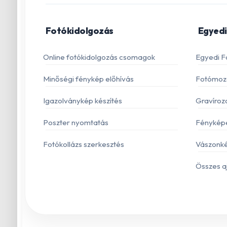
Fotókidolgozás
Egyedi
Online fotókidolgozás csomagok
Egyedi F
Minőségi fénykép előhívás
Fotómoza
Igazolványkép készítés
Gravíroz
Poszter nyomtatás
Fénykép
Fotókollázs szerkesztés
Vászonké
Összes a