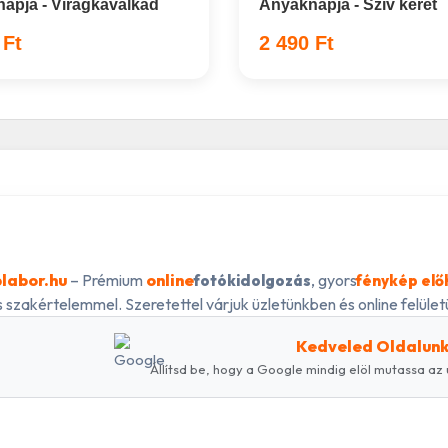
apja - Virágkavalkád
Anyáknapja - Szív keret
 Ft
2 490 Ft
labor.hu
– Prémium
online
, gyors
fotókidolgozás
fénykép elő
 szakértelemmel. Szeretettel várjuk üzletünkben és online felületü
Kedveled Oldalun
Állítsd be, hogy a Google mindig elöl mutassa az 