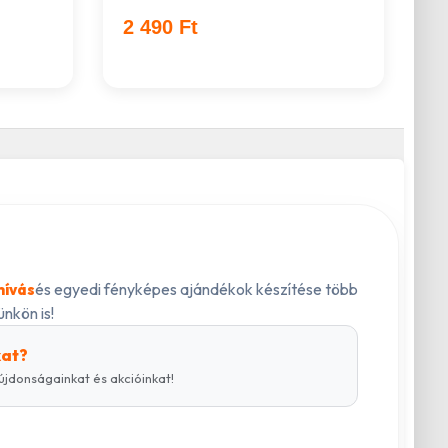
2 490 Ft
és egyedi fényképes ajándékok készítése több
hívás
nkön is!
kat?
újdonságainkat és akcióinkat!