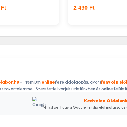
 Ft
2 490 Ft
labor.hu
– Prémium
online
, gyors
fotókidolgozás
fénykép elő
 szakértelemmel. Szeretettel várjuk üzletünkben és online felületü
Kedveled Oldalun
Állítsd be, hogy a Google mindig elöl mutassa az 