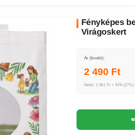
Fényképes bev
Virágoskert
Ár (bruttó):
2 490 Ft
Nettó: 1 961 Ft + ÁFA (27%)
✏