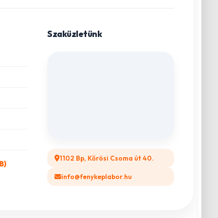
Szaküzletünk
1102 Bp, Kőrösi Csoma út 40.
B)
info@fenykeplabor.hu