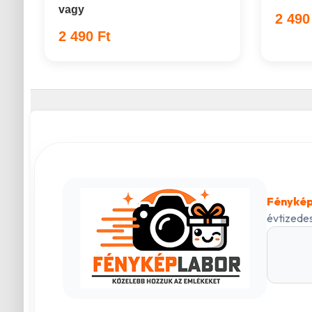
vagy
2 490
2 490 Ft
Fénykép
évtizedes