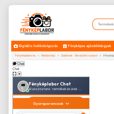
Digitális fotókidolgozás
Fényképes ajándéktárgyak
Fényképlabor.hu
»
Webáruház
»
Sablonok - Bevásárló szatyor
»
Fényképe
Chat
Chat
✕