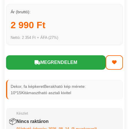
Ár (bruttó):
2 990 Ft
Nettó: 2 354 Ft + ÁFA (27%)
MEGRENDELEM
Dekor, fa képkeretBerakható kép mérete:
10*15Kitámasztható asztali kivitel
Készlet
📦
Nincs raktáron
(Várható érkezés: 2026. 08. 14. (5 munkanap))