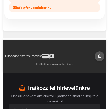
info@fenykeplabor.hu
Elfogadott fizetési módok:
© 2026 Fenykeplabor.hu Board
Iratkozz fel hírlevelünkre
Értesülj elsőként akcióinkról, újdonságainkról és inspiráló
ötleteinkről.