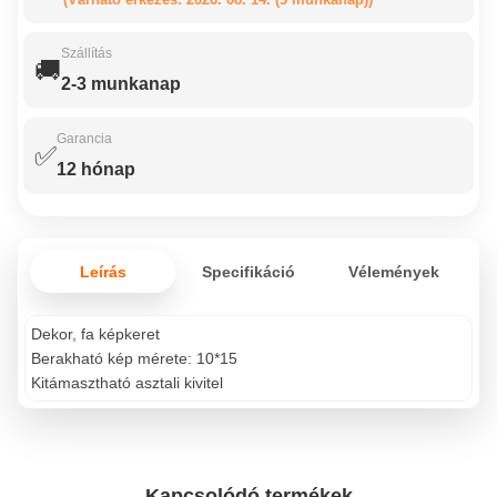
Szállítás
🚚
2-3 munkanap
Garancia
✅
12 hónap
Leírás
Specifikáció
Vélemények
Dekor, fa képkeret
Berakható kép mérete: 10*15
Kitámasztható asztali kivitel
Kapcsolódó termékek