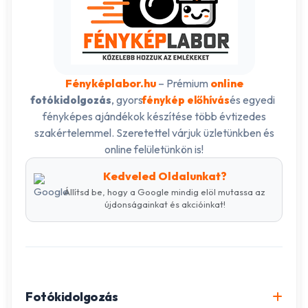
Fényképlabor.hu
– Prémium
online
, gyors
és egyedi
fotókidolgozás
fénykép előhívás
fényképes ajándékok készítése több évtizedes
szakértelemmel. Szeretettel várjuk üzletünkben és
online felületünkön is!
Kedveled Oldalunkat?
Állítsd be, hogy a Google mindig elöl mutassa az
újdonságainkat és akcióinkat!
Fotókidolgozás