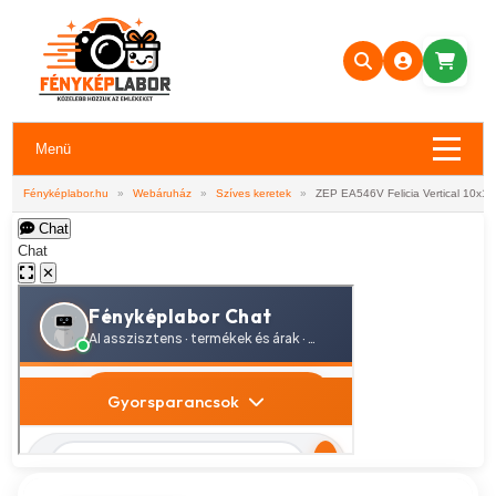
Menü
Fényképlabor.hu
»
Webáruház
»
Szíves keretek
»
ZEP EA546V Felicia Vertical 10x15
Chat
Chat
✕