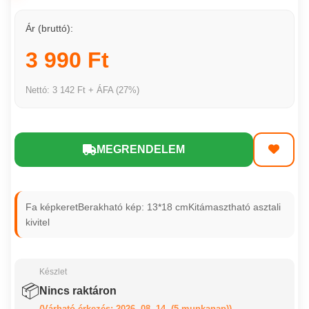
Ár (bruttó):
3 990 Ft
Nettó: 3 142 Ft + ÁFA (27%)
MEGRENDELEM
Fa képkeretBerakható kép: 13*18 cmKitámasztható asztali
kivitel
Készlet
📦
Nincs raktáron
(Várható érkezés: 2026. 08. 14. (5 munkanap))