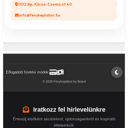
1102 Bp, Kőrösi Csoma út 40.
info@fenykeplabor.hu
Elfogadott fizetési módok:
© 2026 Fenykeplabor.hu Board
Iratkozz fel hírlevelünkre
Értesülj elsőként akcióinkról, újdonságainkról és inspiráló
ötleteinkről.