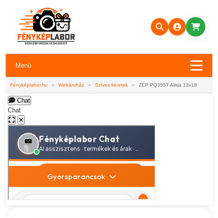
Menü
Fényképlabor.hu
»
Webáruház
»
Szíves keretek
»
ZEP PQ3557 Alisia 13x18
Chat
Chat
✕