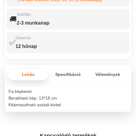
Szállítás
🚚
2-3 munkanap
Garancia
✅
12 hónap
Leírás
Specifikáció
Vélemények
Fa képkeret
Berakható kép: 13*18 cm
Kitámasztható asztali kivitel
Kapcsolódó termékek