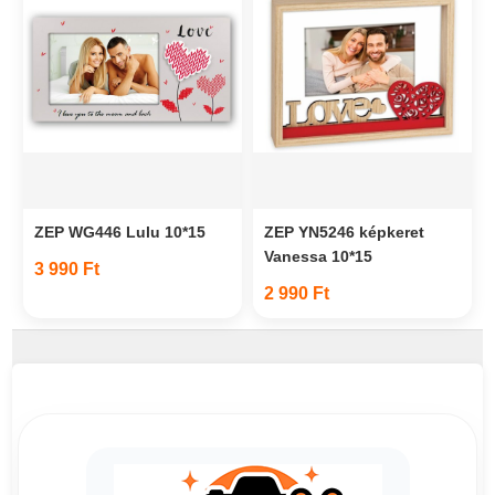
ZEP WG446 Lulu 10*15
ZEP YN5246 képkeret
Vanessa 10*15
3 990 Ft
2 990 Ft