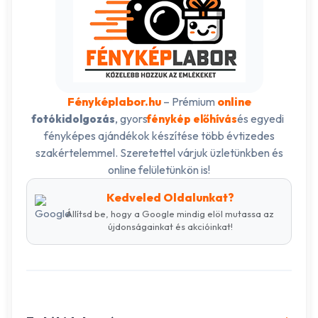
Fényképlabor.hu
– Prémium
online
, gyors
és egyedi
fotókidolgozás
fénykép előhívás
fényképes ajándékok készítése több évtizedes
szakértelemmel. Szeretettel várjuk üzletünkben és
online felületünkön is!
Kedveled Oldalunkat?
Állítsd be, hogy a Google mindig elöl mutassa az
újdonságainkat és akcióinkat!