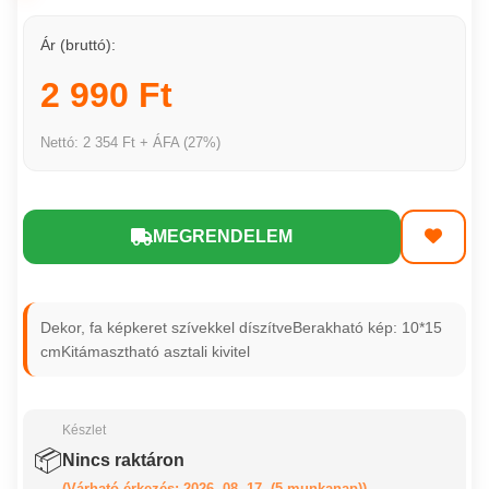
Ár (bruttó):
2 990 Ft
Nettó: 2 354 Ft + ÁFA (27%)
MEGRENDELEM
Dekor, fa képkeret szívekkel díszítveBerakható kép: 10*15
cmKitámasztható asztali kivitel
Készlet
📦
Nincs raktáron
(Várható érkezés: 2026. 08. 17. (5 munkanap))