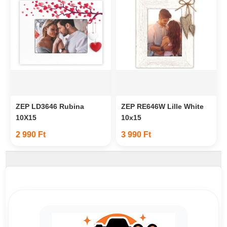
ZEP LD3646 Rubina
ZEP RE646W Lille White
10X15
10x15
2 990 Ft
3 990 Ft