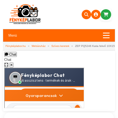
Menü
Fényképlabor.hu
»
Webáruház
»
Szíves keretek
»
ZEP PQ5246 Katia fekvő 10X15
Chat
Chat
✕