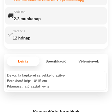
Szállítás
🚚
2-3 munkanap
Garancia
✅
12 hónap
Leírás
Specifikáció
Vélemények
Dekor, fa képkeret szívekkel díszítve
Berakható kép: 10*15 cm
Kitámasztható asztali kivitel
Kapcsolódó termékek