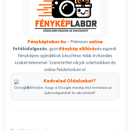
Fényképlabor.hu
– Prémium
online
, gyors
és egyedi
fotókidolgozás
fénykép előhívás
fényképes ajándékok készítése több évtizedes
szakértelemmel. Szeretettel várjuk üzletünkben és
online felületünkön is!
Kedveled Oldalunkat?
Állítsd be, hogy a Google mindig elöl mutassa az
újdonságainkat és akcióinkat!