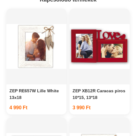
ZEP RE657W Lille White
ZEP XB12R Caracas piros
13x18
10*15, 13*18
4 990 Ft
3 990 Ft