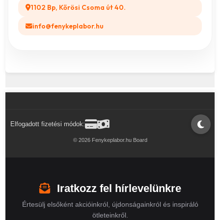
1102 Bp, Kőrösi Csoma út 40.
info@fenykeplabor.hu
Elfogadott fizetési módok:
© 2026 Fenykeplabor.hu Board
Iratkozz fel hírlevelünkre
Értesülj elsőként akcióinkról, újdonságainkról és inspiráló
ötleteinkről.