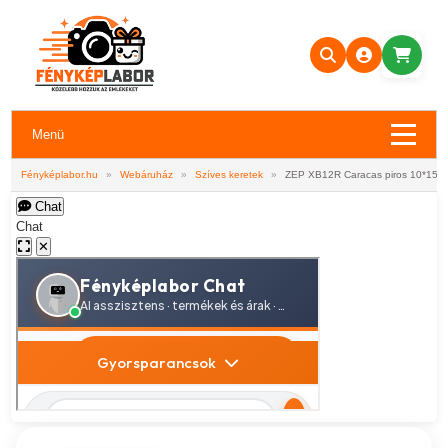
Menü
Fényképlabor.hu
»
Webáruház
»
Szíves keretek
»
ZEP XB12R Caracas piros 10*15, 
Chat
Chat
✕