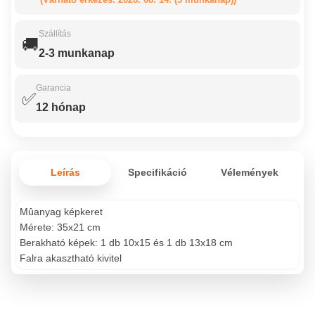
Szállítás
🚚
2-3 munkanap
Garancia
✅
12 hónap
Leírás
Specifikáció
Vélemények
Mûanyag képkeret
Mérete: 35x21 cm
Berakható képek: 1 db 10x15 és 1 db 13x18 cm
Falra akasztható kivitel