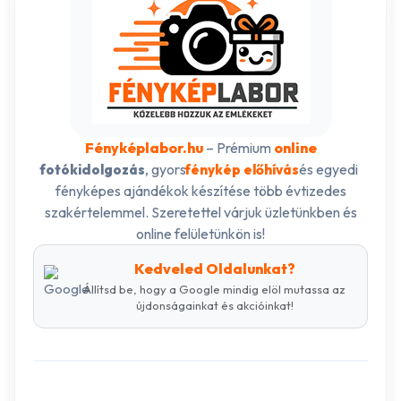
Fényképlabor.hu
– Prémium
online
, gyors
és egyedi
fotókidolgozás
fénykép előhívás
fényképes ajándékok készítése több évtizedes
szakértelemmel. Szeretettel várjuk üzletünkben és
online felületünkön is!
Kedveled Oldalunkat?
Állítsd be, hogy a Google mindig elöl mutassa az
újdonságainkat és akcióinkat!