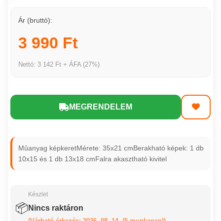
Ár (bruttó):
3 990 Ft
Nettó: 3 142 Ft + ÁFA (27%)
MEGRENDELEM
Mûanyag képkeretMérete: 35x21 cmBerakható képek: 1 db
10x15 és 1 db 13x18 cmFalra akasztható kivitel
Készlet
📦
Nincs raktáron
(Várható érkezés: 2026. 08. 14. (5 munkanap))