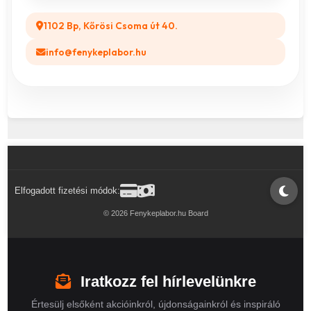
1102 Bp, Kőrösi Csoma út 40.
info@fenykeplabor.hu
Elfogadott fizetési módok:
© 2026 Fenykeplabor.hu Board
Iratkozz fel hírlevelünkre
Értesülj elsőként akcióinkról, újdonságainkról és inspiráló