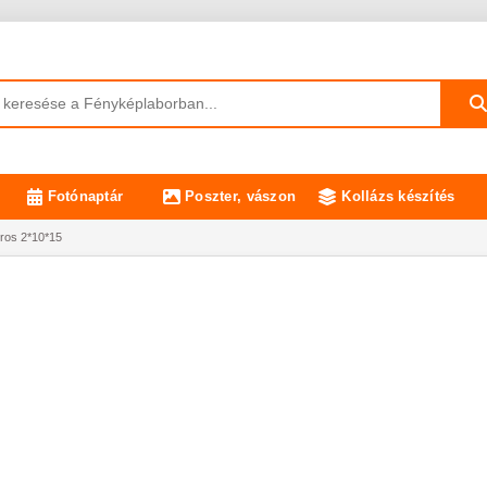
Fotónaptár
Poszter, vászon
Kollázs készítés
ros 2*10*15