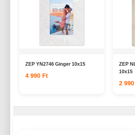
ZEP YN2746 Ginger 10x15
ZEP N
10x15
4 990 Ft
2 990