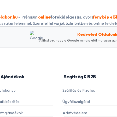
labor.hu
– Prémium
online
, gyors
fotókidolgozás
fénykép elő
 szakértelemmel. Szeretettel várjuk üzletünkben és online felületü
Kedveled Oldalun
Állítsd be, hogy a Google mindig elöl mutassa az 
 Ajándékok
Segítség & B2B
otókönyv
Szállítás és Fizetés
ik készítés
Ügyfélszolgálat
ott ajándékok
Adatvédelem