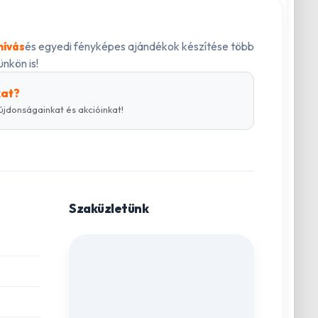
és egyedi fényképes ajándékok készítése több
hívás
nkön is!
kat?
újdonságainkat és akcióinkat!
Szaküzletünk