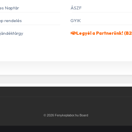
es Naptár
ÁSZF
p rendelés
GYIK
jándéktárgy
Legyél a Partnerünk! (B2
© 2026 Fenykeplabor.hu Board