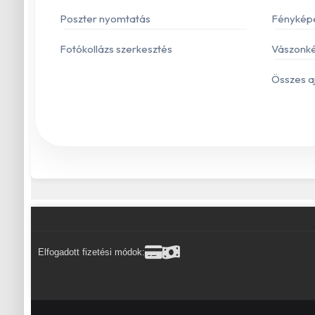
Poszter nyomtatás
Fénykép
Fotókollázs szerkesztés
Vászonké
Összes a
Elfogadott fizetési módok: