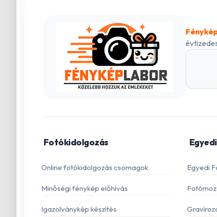
Fénykép
évtizedes
Fotókidolgozás
Egyedi
Online fotókidolgozás csomagok
Egyedi F
Minőségi fénykép előhívás
Fotómoza
Igazolványkép készítés
Gravíroz