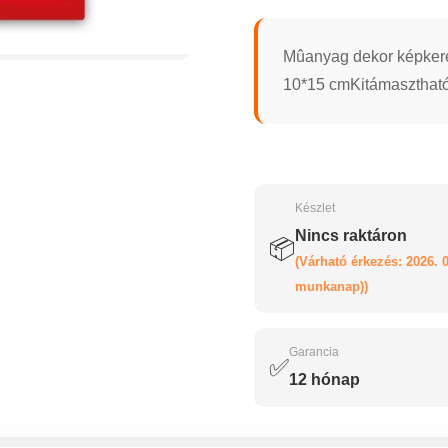
Mûanyag dekor képkere
10*15 cmKitámasztható a
Készlet
Nincs raktáron
📦
(Várható érkezés: 2026. 0
munkanap))
Garancia
✅
12 hónap