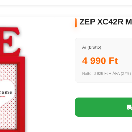
ZEP XC42R Ma
Ár (bruttó):
4 990 Ft
Nettó: 3 929 Ft + ÁFA (27%)