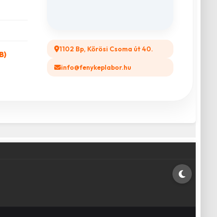
1102 Bp, Kőrösi Csoma út 40.
B)
info@fenykeplabor.hu