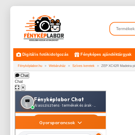
Digitális fotókidolgozás
Fényképes ajándéktárgyak
Fényképlabor.hu
»
Webáruház
»
Szíves keretek
»
ZEP XC42R Madeira pi
Chat
Chat
✕