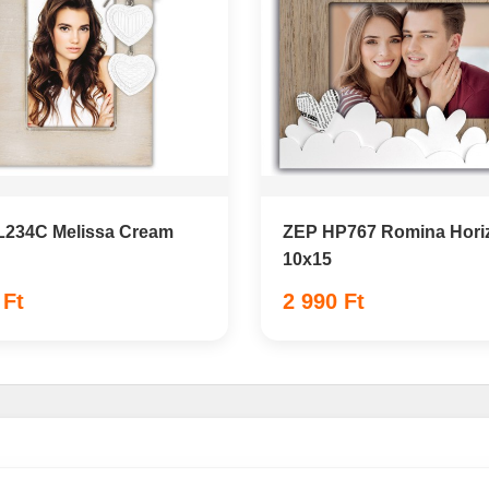
L234C Melissa Cream
ZEP HP767 Romina Horiz
10x15
 Ft
2 990 Ft