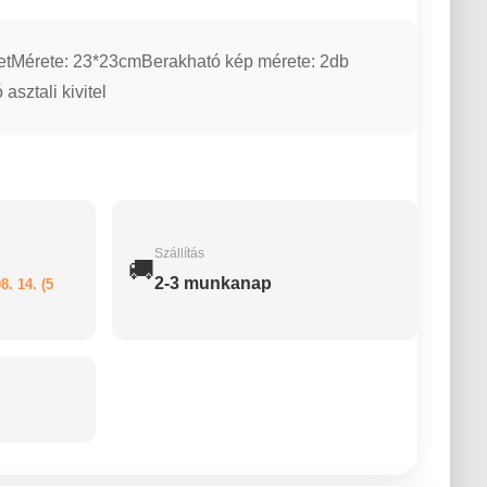
tMérete: 23*23cmBerakható kép mérete: 2db
sztali kivitel
Szállítás
🚚
2-3 munkanap
8. 14. (5