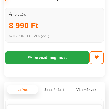
Ár (bruttó):
8 990 Ft
Nettó: 7 079 Ft + ÁFA (27%)
✏️ Tervezd meg most
Leírás
Specifikáció
Vélemények