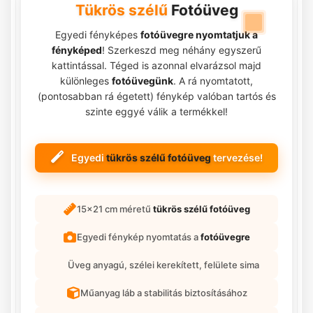
Tükrös szélű
Fotóüveg
Egyedi fényképes
fotóüvegre nyomtatjuk a
fényképed
! Szerkeszd meg néhány egyszerű
kattintással. Téged is azonnal elvarázsol majd
különleges
fotóüvegünk
. A rá nyomtatott,
(pontosabban rá égetett) fénykép valóban tartós és
szinte eggyé válik a termékkel!
Egyedi
tükrös szélű fotóüveg
tervezése!
15x21 cm méretű
tükrös szélű fotóüveg
Egyedi fénykép nyomtatás a
fotóüvegre
Üveg anyagú, szélei kerekített, felülete sima
Műanyag láb a stabilitás biztosításához