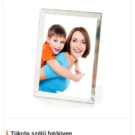
Tükrös szélű fotóüveg