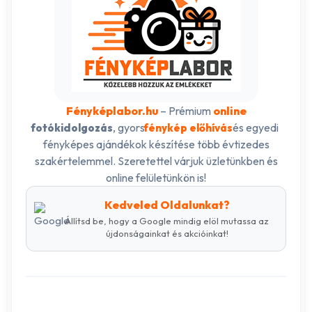
Fényképlabor.hu
– Prémium
online
, gyors
és egyedi
fotókidolgozás
fénykép előhívás
fényképes ajándékok készítése több évtizedes
szakértelemmel. Szeretettel várjuk üzletünkben és
online felületünkön is!
Kedveled Oldalunkat?
Állítsd be, hogy a Google mindig elöl mutassa az
újdonságainkat és akcióinkat!