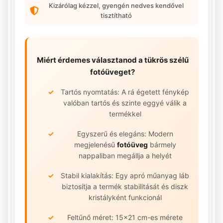
Kizárólag kézzel, gyengén nedves kendővel
tisztítható
Miért érdemes választanod a
tükrös szélű
fotóüveget
?
Tartós nyomtatás: A rá égetett fénykép
valóban tartós és szinte eggyé válik a
termékkel
Egyszerű és elegáns: Modern
megjelenésű
fotóüveg
bármely
nappaliban megállja a helyét
Stabil kialakítás: Egy apró műanyag láb
biztosítja a termék stabilitását és diszk
kristályként funkcionál
Feltűnő méret: 15x21 cm-es mérete