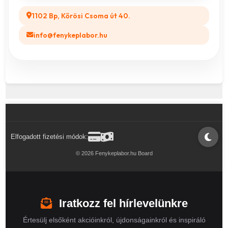
1102 Bp, Kőrösi Csoma út 40.
info@fenykeplabor.hu
Elfogadott fizetési módok:
© 2026 Fenykeplabor.hu Board
Iratkozz fel hírlevelünkre
Értesülj elsőként akcióinkról, újdonságainkról és inspiráló