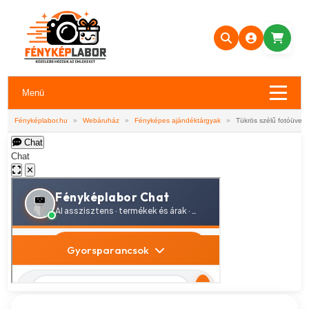
Menü
Fényképlabor.hu
»
Webáruház
»
Fényképes ajándéktárgyak
»
Tükrös szélű fotóüveg
Chat
Chat
✕