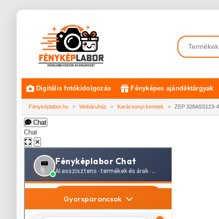
Digitális fotókidolgozás
Fényképes ajándéktárgyak
Fényképlabor.hu
»
Webáruház
»
Karácsonyi keretek
»
ZEP 328ASS123-4R
Chat
Chat
✕