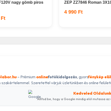
120V nagy gömb piros
ZEP ZZ7846 Roman 3X1
4 990 Ft
 Ft
labor.hu
– Prémium
online
, gyors
fotókidolgozás
fénykép elő
 szakértelemmel. Szeretettel várjuk üzletünkben és online felületü
Kedveled Oldalun
Állítsd be, hogy a Google mindig elöl mutassa az 