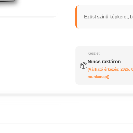
Ezüst színû képkeret, b
Készlet
Nincs raktáron
📦
(Várható érkezés: 2026. 0
munkanap))