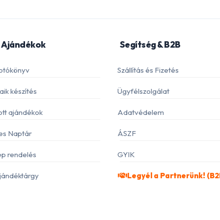
 Ajándékok
Segítség & B2B
otókönyv
Szállítás és Fizetés
ik készítés
Ügyfélszolgálat
ott ajándékok
Adatvédelem
es Naptár
ÁSZF
p rendelés
GYIK
jándéktárgy
Legyél a Partnerünk! (B2