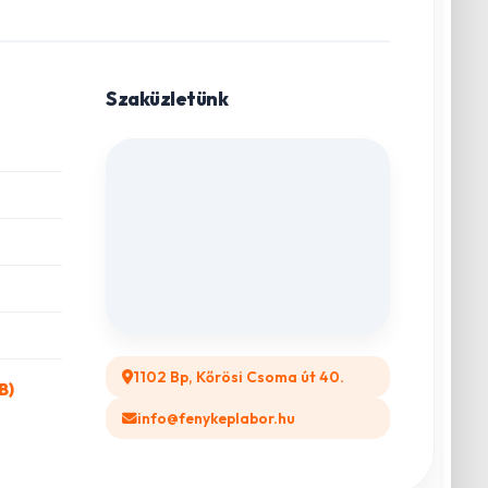
Szaküzletünk
1102 Bp, Kőrösi Csoma út 40.
B)
info@fenykeplabor.hu