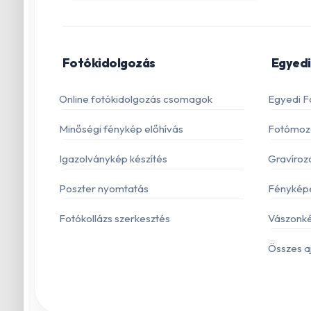
Fotókidolgozás
Egyedi
Online fotókidolgozás csomagok
Egyedi F
Minőségi fénykép előhívás
Fotómoza
Igazolványkép készítés
Gravíroz
Poszter nyomtatás
Fénykép
Fotókollázs szerkesztés
Vászonké
Összes a