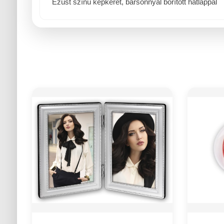
Ezüst színû képkeret, bársonnyal borított hátlappal