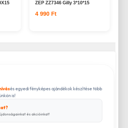
0X15
ZEP ZZ7346 Gilly 3*10*15
4 990 Ft
és egyedi fényképes ajándékok készítése több
hívás
nkön is!
kat?
újdonságainkat és akcióinkat!