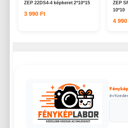
ZEP 22DS4-4 képkeret 2*10*15
ZEP SF
10*10
3 990 Ft
4 990
Fénykép
évtizedes