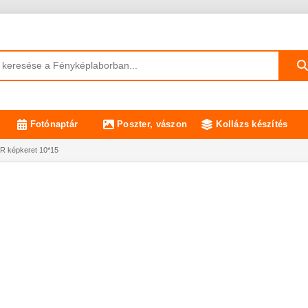
Fotónaptár
Poszter, vászon
Kollázs készítés
 képkeret 10*15