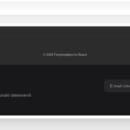
© 2026 Fenykeplabor.hu Board
iráló ötleteinkről.