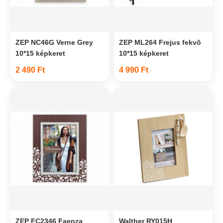
ZEP NC46G Verne Grey
ZEP ML264 Frejus fekvõ
10*15 képkeret
10*15 képkeret
2 490 Ft
4 990 Ft
ZEP FC2346 Faenza
Walther RY015H