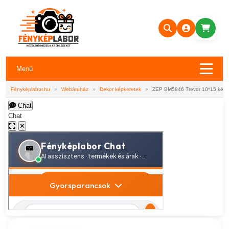
Menü
Fényképlabor.hu
»
Webáruház
»
Dekor képkeretek
»
ZEP BM5946 Trevor 10*15 képk
Chat
Chat
✕