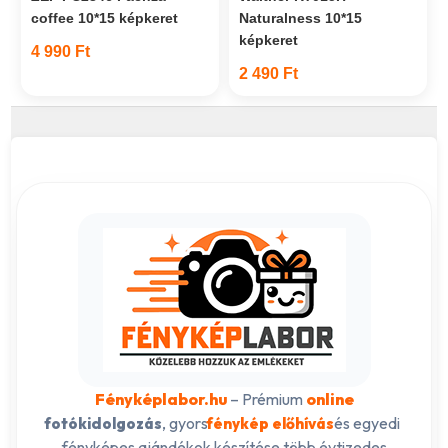
coffee 10*15 képkeret
Naturalness 10*15
képkeret
4 990 Ft
2 490 Ft
Fényképlabor.hu
– Prémium
online
, gyors
és egyedi
fotókidolgozás
fénykép előhívás
fényképes ajándékok készítése több évtizedes