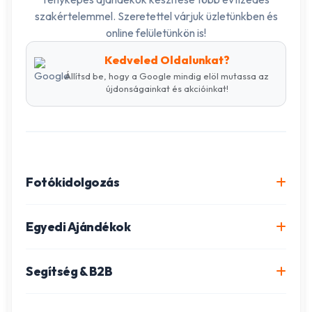
szakértelemmel. Szeretettel várjuk üzletünkben és
online felületünkön is!
Kedveled Oldalunkat?
Állítsd be, hogy a Google mindig elöl mutassa az
újdonságainkat és akcióinkat!
Fotókidolgozás
Online fotókidolgozás csomagok
Egyedi Ajándékok
Minőségi fénykép előhívás
Egyedi Fotókönyv
Segítség & B2B
Igazolványkép készítés
Fotómozaik készítés
Szállítás és Fizetés
Poszter nyomtatás