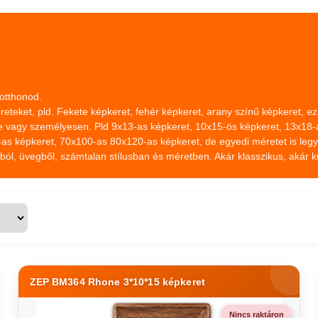
 otthonod.
eteket, pld. Fekete képkeret, fehér képkeret, arany színű képkeret, ez
 vagy személyesen. Pld 9x13-as képkeret, 10x15-ös képkeret, 13x18-a
as képkeret, 70x100-as 80x120-as képkeret, de egyedi méretet is legy
l, üvegből, számtalan stílusban és méretben. Akár klasszikus, akár kü
ZEP BM364 Rhone 3*10*15 képkeret
Nincs raktáron