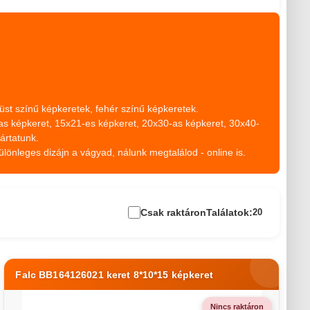
üst színű képkeretek, fehér színű képkeretek.
s képkeret, 15x21-es képkeret, 20x30-as képkeret, 30x40-
ártatunk.
lönleges dizájn a vágyad, nálunk megtalálod - online is.
Csak raktáron
Találatok:
20
Falc BB164126021 keret 8*10*15 képkeret
Nincs raktáron