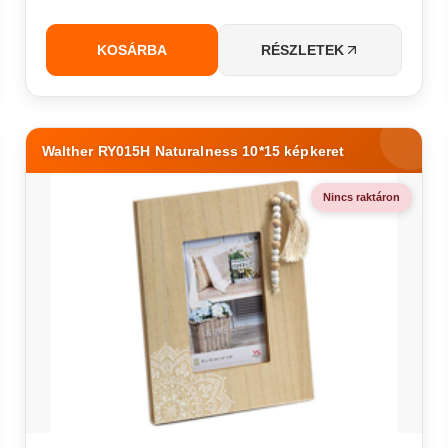
KOSÁRBA
RÉSZLETEK
Walther RY015H Naturalness 10*15 képkeret
Nincs raktáron