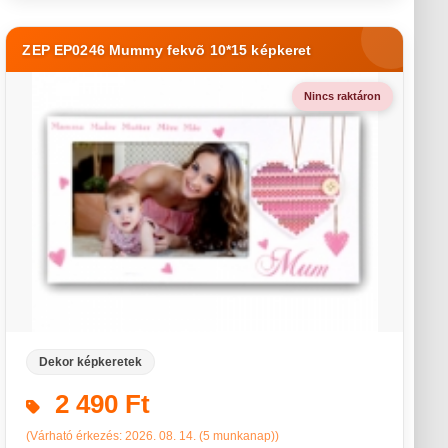
ZEP EP0246 Mummy fekvõ 10*15 képkeret
Nincs raktáron
Dekor képkeretek
2 490 Ft
(Várható érkezés: 2026. 08. 14. (5 munkanap))