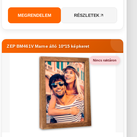
MEGRENDELEM
RÉSZLETEK
ZEP BM461V Marne álló 10*15 képkeret
Nincs raktáron