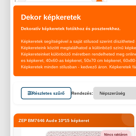
Dekor képkeretek
Dekoratív képkeretek fotókhoz és poszterekhez.
Képkeretek segítségével a saját stílusod szerint díszitheted
Képkereteink között megtalálhatod a különböző színű képker
Képkereteinket különböző méretben rendelheted meg online
es képkeret, 40x60-as képkeret, 50x70 cm képkeret, 60x80-
Képkeretek minden stílusban - kedvező áron. Képkeretek fábó
Részletes szűrő
Rendezés:
ZEP BM7646 Aude 10*15 képkeret
Nincs raktáron