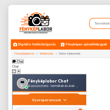
Digitális fotókidolgozás
Fényképes ajándéktárgyak
Fényképlabor.hu
»
Webáruház
»
Dekor képkeretek
Chat
Chat
✕