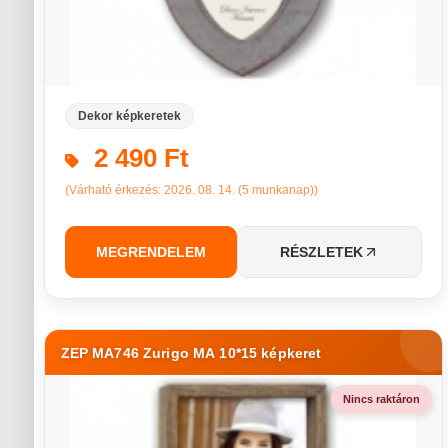
Dekor képkeretek
2 490 Ft
(Várható érkezés: 2026. 08. 14. (5 munkanap))
MEGRENDELEM
RÉSZLETEK
ZEP MA746 Zurigo MA 10*15 képkeret
Nincs raktáron