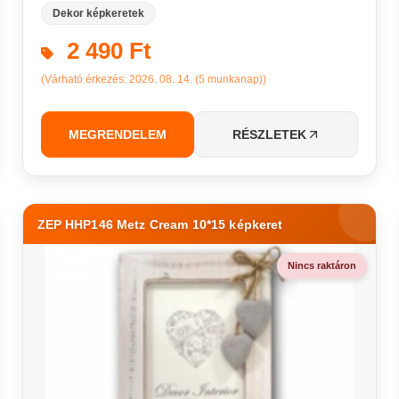
Dekor képkeretek
2 490 Ft
(Várható érkezés: 2026. 08. 14. (5 munkanap))
MEGRENDELEM
RÉSZLETEK
ZEP HHP146 Metz Cream 10*15 képkeret
Nincs raktáron