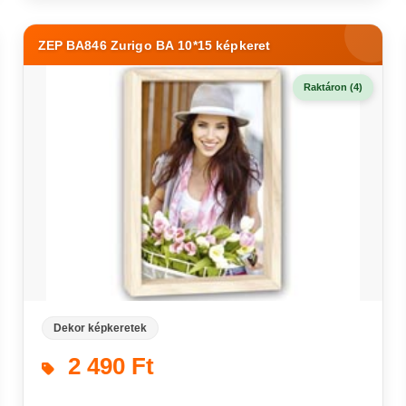
ZEP BA846 Zurigo BA 10*15 képkeret
Raktáron (4)
Dekor képkeretek
2 490 Ft