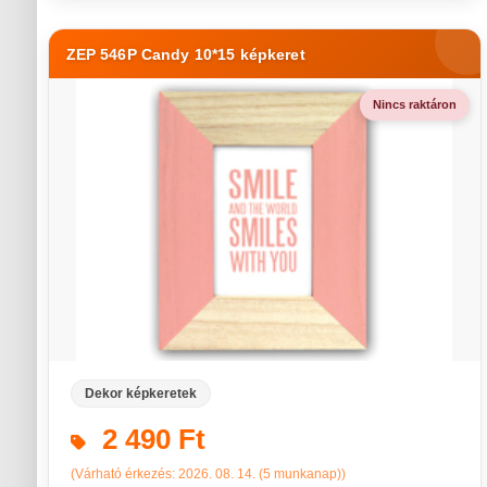
ZEP 546P Candy 10*15 képkeret
Nincs raktáron
Dekor képkeretek
2 490 Ft
(Várható érkezés: 2026. 08. 14. (5 munkanap))