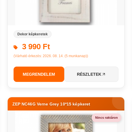
Dekor képkeretek
3 990 Ft
(Várható érkezés: 2026. 08. 14. (5 munkanap))
MEGRENDELEM
RÉSZLETEK
ZEP NC46G Verne Grey 10*15 képkeret
Nincs raktáron