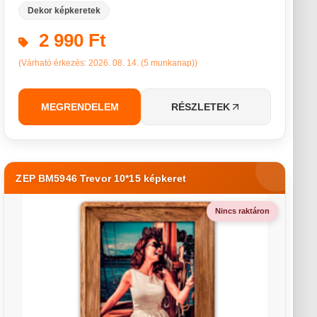
Dekor képkeretek
2 990 Ft
(Várható érkezés: 2026. 08. 14. (5 munkanap))
MEGRENDELEM
RÉSZLETEK
ZEP BM5946 Trevor 10*15 képkeret
Nincs raktáron