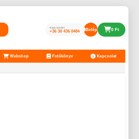
kapcsolat
Belépés
0 Ft
+36 30 436 0484
Webshop
Fotókönyv
Kapcsolat