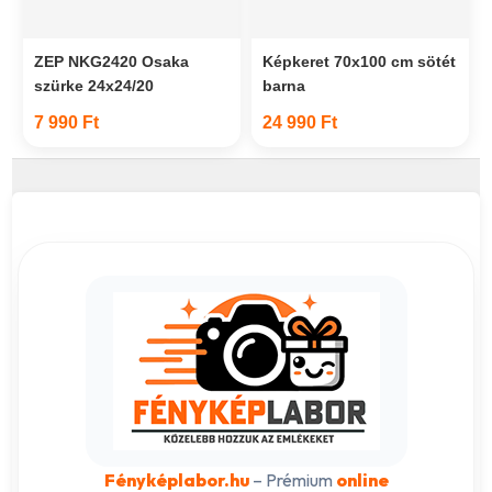
ZEP NKG2420 Osaka
Képkeret 70x100 cm sötét
szürke 24x24/20
barna
7 990 Ft
24 990 Ft
Fényképlabor.hu
– Prémium
online