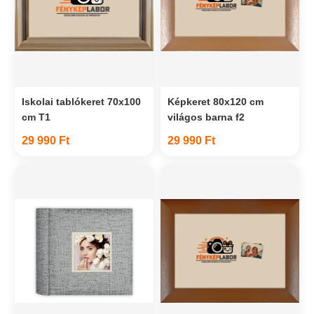
Iskolai tablókeret 70x100
Képkeret 80x120 cm
cm T1
világos barna f2
29 990 Ft
29 990 Ft