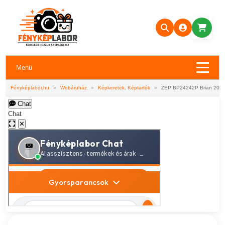
Menü
Fényképlabor.hu
»
Webáruház
»
Képkeretek, Képtartók
»
ZEP BP24242P Brian 20 ol
Chat
Chat
✕