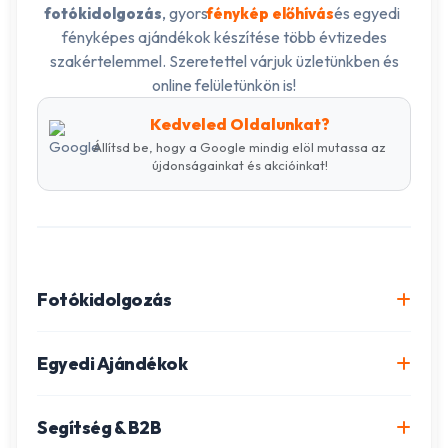
, gyors
és egyedi
fotókidolgozás
fénykép előhívás
fényképes ajándékok készítése több évtizedes
szakértelemmel. Szeretettel várjuk üzletünkben és
online felületünkön is!
Kedveled Oldalunkat?
Állítsd be, hogy a Google mindig elöl mutassa az
újdonságainkat és akcióinkat!
Fotókidolgozás
Online fotókidolgozás csomagok
Egyedi Ajándékok
Minőségi fénykép előhívás
Egyedi Fotókönyv
Segítség & B2B
Igazolványkép készítés