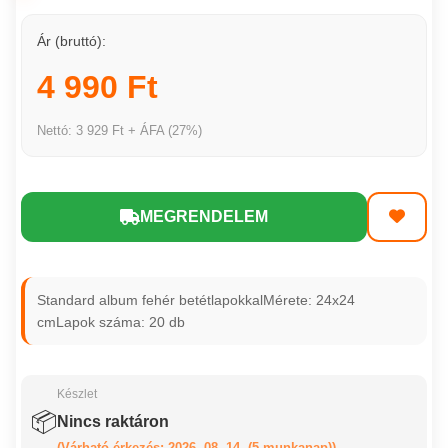
Ár (bruttó):
4 990 Ft
Nettó: 3 929 Ft + ÁFA (27%)
MEGRENDELEM
Standard album fehér betétlapokkalMérete: 24x24
cmLapok száma: 20 db
Készlet
📦
Nincs raktáron
(Várható érkezés: 2026. 08. 14. (5 munkanap))