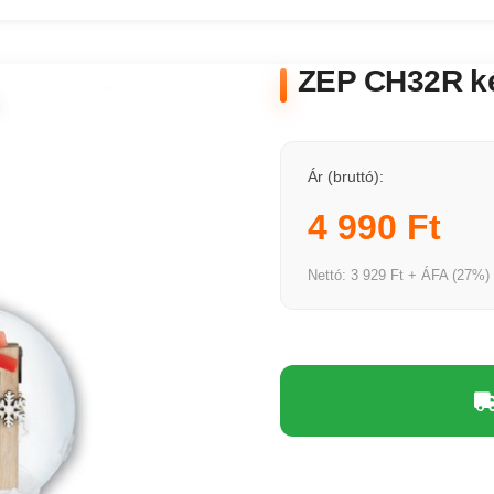
ZEP CH32R ké
Ár (bruttó):
4 990 Ft
Nettó: 3 929 Ft + ÁFA (27%)