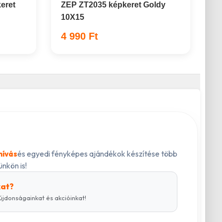
eret
ZEP ZT2035 képkeret Goldy
10X15
4 990 Ft
és egyedi fényképes ajándékok készítése több
hívás
nkön is!
kat?
újdonságainkat és akcióinkat!