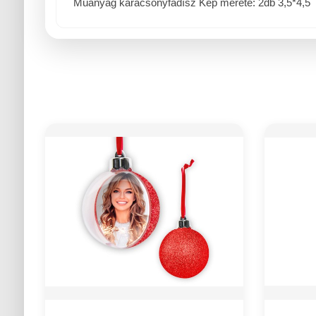
Mûanyag karácsonyfadísz Kép mérete: 2db 3,5*4,5