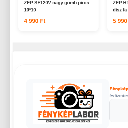
ZEP SF120V nagy gömb piros
ZEP HT
10*10
dísz fa
4 990 Ft
5 990
Fénykép
évtizedes