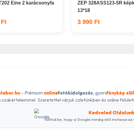
202 Eine 2 karácsonyfa
ZEP 328ASS123-5R képk
13*18
 Ft
3 990 Ft
labor.hu
– Prémium
online
, gyors
fotókidolgozás
fénykép elő
 szakértelemmel. Szeretettel várjuk üzletünkben és online felületü
Kedveled Oldalun
Állítsd be, hogy a Google mindig elöl mutassa az 