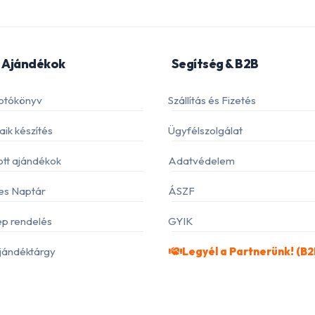
 Ajándékok
Segítség & B2B
otókönyv
Szállítás és Fizetés
ik készítés
Ügyfélszolgálat
ott ajándékok
Adatvédelem
es Naptár
ÁSZF
p rendelés
GYIK
jándéktárgy
Legyél a Partnerünk! (B2