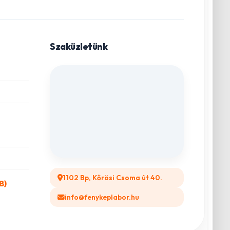
Szaküzletünk
1102 Bp, Kőrösi Csoma út 40.
B)
info@fenykeplabor.hu