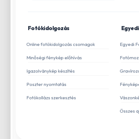
Fotókidolgozás
Egyedi
Online fotókidolgozás csomagok
Egyedi F
Minőségi fénykép előhívás
Fotómoza
Igazolványkép készítés
Gravíroz
Poszter nyomtatás
Fénykép
Fotókollázs szerkesztés
Vászonké
Összes a