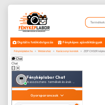
Digitális fotókidolgozás
Fényképes ajándéktárgyak
Fényképlabor.hu
»
Webáruház
»
Karácsonyi keretek
»
ZEP CH32R képkere
Chat
Chat
✕