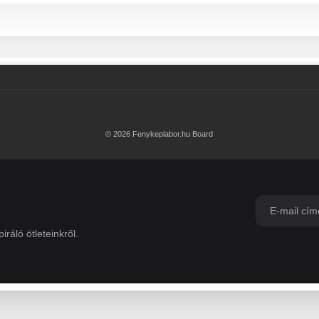
© 2026 Fenykeplabor.hu Board
iráló ötleteinkről.