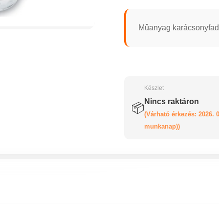
Mûanyag karácsonyfadí
Készlet
Nincs raktáron
📦
(Várható érkezés: 2026. 0
munkanap))