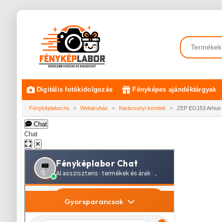
Digitális fotókidolgozás
Fényképes ajándéktárgyak
Fényképlabor.hu
»
Webáruház
»
Karácsonyi keretek
»
ZEP EG153 Arhus 
Chat
Chat
✕