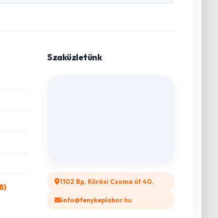
Szaküzletünk
1102 Bp, Kőrösi Csoma út 40.
B)
info@fenykeplabor.hu