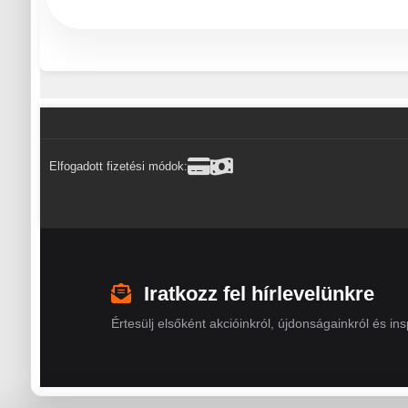
Elfogadott fizetési módok:
Iratkozz fel hírlevelünkre
Értesülj elsőként akcióinkról, újdonságainkról és insp