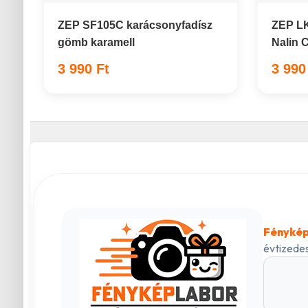
ZEP SF105C karácsonyfadísz
ZEP LK
gömb karamell
Nalin 
3 990 Ft
3 990
Fénykép
évtizedes