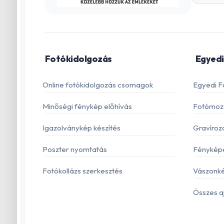
Fotókidolgozás
Egyedi
Online fotókidolgozás csomagok
Egyedi F
Minőségi fénykép előhívás
Fotómoza
Igazolványkép készítés
Gravíroz
Poszter nyomtatás
Fénykép
Fotókollázs szerkesztés
Vászonké
Összes a