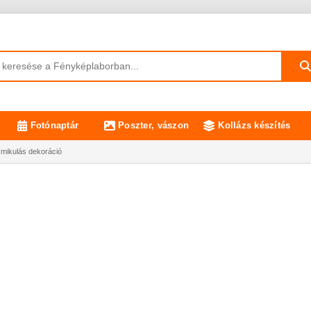
Fotónaptár
Poszter, vászon
Kollázs készítés
mikulás dekoráció