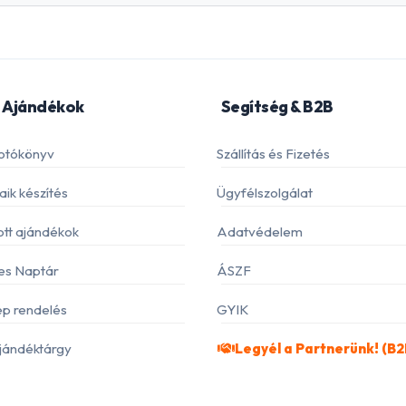
 Ajándékok
Segítség & B2B
otókönyv
Szállítás és Fizetés
ik készítés
Ügyfélszolgálat
ott ajándékok
Adatvédelem
es Naptár
ÁSZF
p rendelés
GYIK
jándéktárgy
Legyél a Partnerünk! (B2