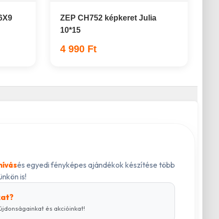
 6X9
ZEP CH752 képkeret Julia
10*15
4 990 Ft
és egyedi fényképes ajándékok készítése több
hívás
nkön is!
kat?
újdonságainkat és akcióinkat!