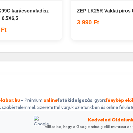
99C karácsonyfadísz
ZEP LK25R Valdai piros
C 6,5X6,5
3 990 Ft
 Ft
labor.hu
– Prémium
online
, gyors
fotókidolgozás
fénykép elő
 szakértelemmel. Szeretettel várjuk üzletünkben és online felületü
Kedveled Oldalun
Állítsd be, hogy a Google mindig elöl mutassa az 