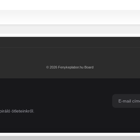
© 2026 Fenykeplabor.hu Board
iráló ötleteinkről.