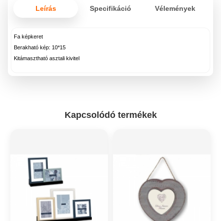
Leírás
Specifikáció
Vélemények
Fa képkeret
Berakható kép: 10*15
Kitámasztható asztali kivitel
Kapcsolódó termékek