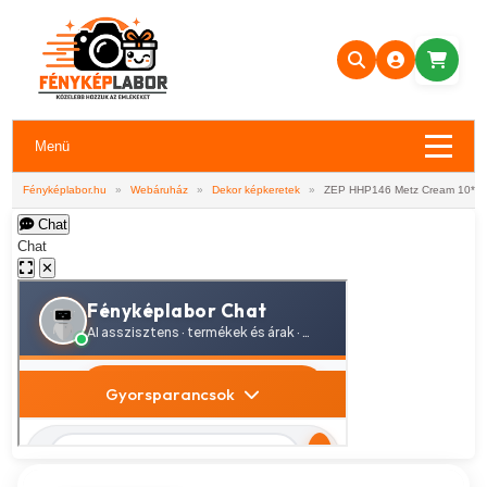
Menü
Fényképlabor.hu
»
Webáruház
»
Dekor képkeretek
»
ZEP HHP146 Metz Cream 10*15
Chat
Chat
✕