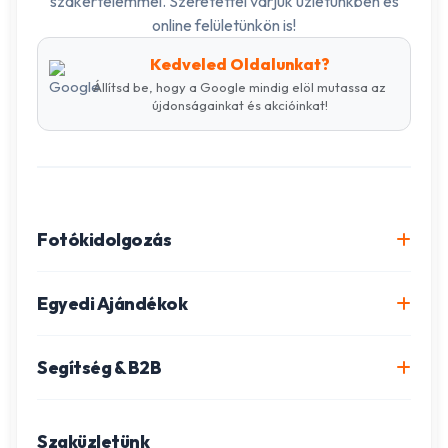
szakértelemmel. Szeretettel várjuk üzletünkben és
online felületünkön is!
Kedveled Oldalunkat?
Állítsd be, hogy a Google mindig elöl mutassa az
újdonságainkat és akcióinkat!
Fotókidolgozás
Online fotókidolgozás csomagok
Egyedi Ajándékok
Minőségi fénykép előhívás
Egyedi Fotókönyv
Segítség & B2B
Igazolványkép készítés
Fotómozaik készítés
Szállítás és Fizetés
Poszter nyomtatás
Gravírozott ajándékok
Szaküzletünk