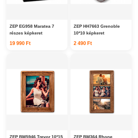
ZEP EG958 Maratea 7
ZEP HH7663 Grenoble
részes képkeret
10*10 képkeret
19 990 Ft
2 490 Ft
ZEP BM5946 Trevor 10*15
ZEP BM364 Rhone