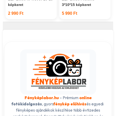
képkeret
3*10*15 képkeret
2 990 Ft
5 990 Ft
Fényképlabor.hu
– Prémium
online
, gyors
és egyedi
fotókidolgozás
fénykép előhívás
fényképes ajándékok készítése több évtizedes